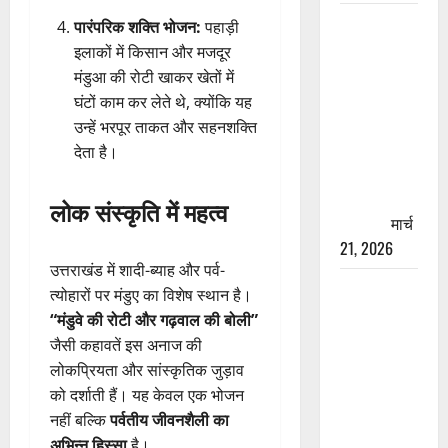
रामझूला पुल
पारंपरिक शक्ति भोजन:
पहाड़ी
की मरम्मत
इलाकों में किसान और मजदूर
शुरू! 11
मंडुआ की रोटी खाकर खेतों में
करोड़ की
घंटों काम कर लेते थे, क्योंकि यह
योजना,
उन्हें भरपूर ताकत और सहनशक्ति
चारधाम
देता है।
यात्रा से
पहले होगा
लोक संस्कृति में महत्व
काम पूरा
मार्च
21, 2026
उत्तराखंड में शादी-ब्याह और पर्व-
AIIMS
त्योहारों पर मंडुए का विशेष स्थान है।
ऋषिकेश के
“मंडुवे की रोटी और गढ़वाल की बोली”
नाम पर
जैसी कहावतें इस अनाज की
नौकरी का
लोकप्रियता और सांस्कृतिक जुड़ाव
झांसा! फर्जी
को दर्शाती हैं। यह केवल एक भोजन
भर्ती विज्ञापन
नहीं बल्कि
पर्वतीय जीवनशैली का
से युवाओं को
अभिन्न हिस्सा
है।