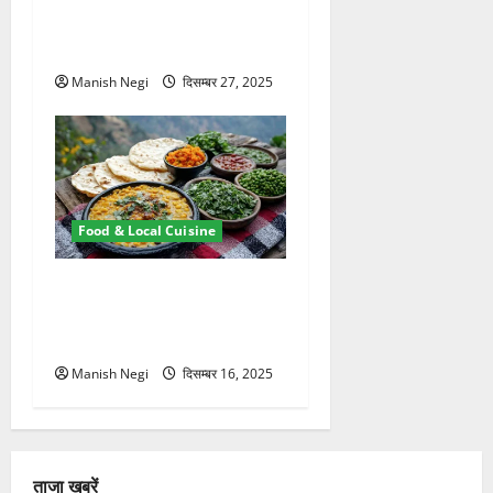
स्वादों की धूम, फूड फेस्टिवल बना
पर्यटकों का आकर्षण
Manish Negi
दिसम्बर 27, 2025
Food & Local Cuisine
ऊखीमठ की महिलाएं बनीं
आत्मनिर्भर, ‘हिलान्स कैफे’ से मिल
रही नई पहचान
Manish Negi
दिसम्बर 16, 2025
ताजा खबरें