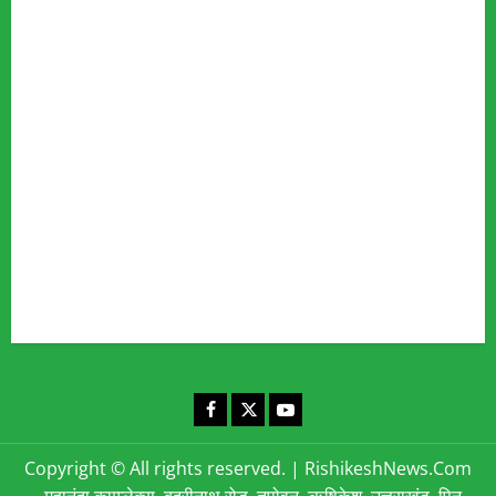
Advertise
Our Team
Fact Checking Policy
Disclaimer
Editorial Policy
Privacy Policy
Cookies Policy
Corrections & Complaints Policy
Corrections & Grievance Redressal Policy
Terms & Condition
Advertising & Sponsored Content Policy
Contact Us
Facebook
X
YouTube
Copyright © All rights reserved.
|
RishikeshNews.Com
- महानंदा काम्प्लेक्स, बद्रीनाथ रोड, तपोवन, ऋषिकेश, उत्तराखंड, पिन