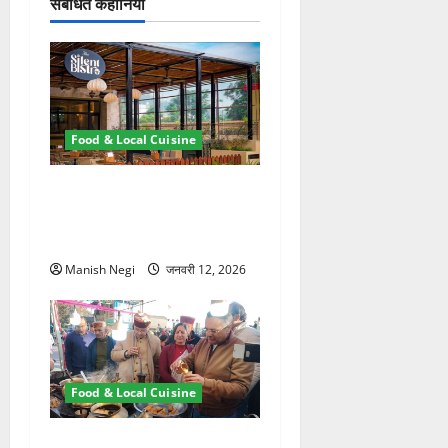
श
संबंधित कहानियां
न
Food & Local Cuisine
सहस्रधारा का ‘द साइलेंट
बिस्ट्रो’: इशारों की भाषा में चलता
हौसलों का कैफे
Manish Negi
जनवरी 12, 2026
Food & Local Cuisine
मसूरी विंटर कार्निवाल में पहाड़ी