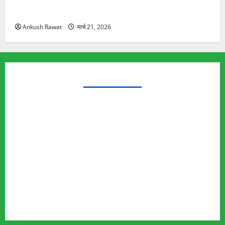
रामझूला पुल की मरम्मत शुरू! 11 करोड़ की योजना, चारधाम
यात्रा से पहले होगा काम पूरा
Ankush Rawat
मार्च 21, 2026
TRENDING TOPICS
Rishikesh Land Protest
Ankita Bhandari Murder Case
Wildlife Conflict
Leopard Attack
Bear Attack
Elephant Attack
Articles
Sukhwant Singh Suicide Case
Save Auli