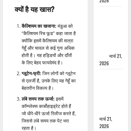
2026
क्यों है यह खास?
ऋषिकेश में
बड़ा प्रॉपर्टी
कैल्शियम का खजाना:
मंडुआ को
फ्रॉड! 100
“कैल्शियम रिच फूड” कहा जाता है
रुपये के स्टांप
क्योंकि इसमें कैल्शियम की मात्रा
पेपर पर NRI
गेहूँ और चावल से कई गुना अधिक
की जमीन
होती है। यह हड्डियों और दाँतों
हड़पी
मार्च 21,
के लिए बेहद फायदेमंद है।
2026
ग्लूटेन-फ्री:
जिन लोगों को ग्लूटेन
मसूरी रोड
से एलर्जी है, उनके लिए यह गेहूँ का
हादसा: खाई में
बेहतरीन विकल्प है।
गिरी थार, एक
युवक की मौत
लंबे समय तक ऊर्जा:
इसमें
—SDRF ने
कॉम्प्लेक्स कार्बोहाइड्रेट होते हैं
दो को बचाया
जो धीरे-धीरे ऊर्जा रिलीज करते हैं,
मार्च 21,
जिससे लंबे समय तक पेट भरा
2026
रहता है।