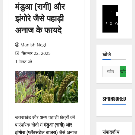
मंडुआ (रागी) और
झंगोरे जैसे पहाड़ी
Facebook
X
YouTube
अनाज के फायदे
Manish Negi
सितम्बर 22, 2025
खोजे
1 मिनट पढ़ें
निम्न
को
खोजें:
SPONSORED
उत्तराखंड और अन्य पहाड़ी क्षेत्रों की
पारंपरिक खेती में
मंडुआ (रागी) और
संपादकीय
झंगोरा (फॉक्सटेल बाजरा)
जैसे अनाज