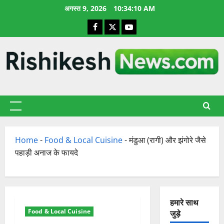
छोड़कर
अगस्त 9, 2026
10:34:11 AM
सामग्री
Facebook
X
YouTube
पर
जाएँ
प्राथमिक
सूची
Home
-
Food & Local Cuisine
-
मंडुआ (रागी) और झंगोरे जैसे
पहाड़ी अनाज के फायदे
हमारे साथ
Food & Local Cuisine
जुड़े