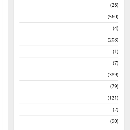
Health & Wellness
(26)
Local News
(560)
Naukri
(4)
News
(208)
Opinion / Editorial
(1)
Opinion & Editorial
(7)
Politics
(389)
Sarkari Naukri
(79)
Spirituality
(121)
Temples
(2)
Temples
(90)