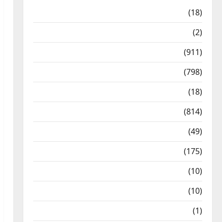
Astrology
(18)
Bizarre
(2)
Civic Issues & Development
(911)
Crime & Accident
(798)
Culture & Lifestyle
(18)
Current Affairs
(814)
Education & Exam Updates
(49)
Festivals & Events
(175)
Festivals & Events
(10)
Food & Local Cuisine
(10)
Food & Local Cuisine
(1)