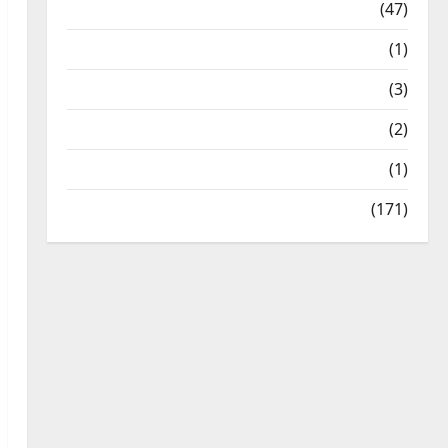
Travel
(47)
Treks & Adventures
(1)
Treks & Adventures
(3)
Waterfalls & Nature
(2)
Waterfalls & Nature
(1)
Weather Update
(171)