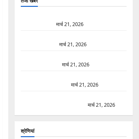
तजा खबरें
दून में रफ्तार का कहर! 120 Km/h थार ने स्कूटी सवारों को
कुचला, एक की मौत
मार्च 21, 2026
ऋषिकेश में बड़ा प्रॉपर्टी फ्रॉड! 100 रुपये के स्टांप पेपर पर
NRI की जमीन हड़पी
मार्च 21, 2026
मसूरी रोड हादसा: खाई में गिरी थार, एक युवक की मौत—
SDRF ने दो को बचाया
मार्च 21, 2026
रामझूला पुल की मरम्मत शुरू! 11 करोड़ की योजना, चारधाम
यात्रा से पहले होगा काम पूरा
मार्च 21, 2026
AIIMS ऋषिकेश के नाम पर नौकरी का झांसा! फर्जी भर्ती
विज्ञापन से युवाओं को ठगने की कोशिश
मार्च 21, 2026
श्रेणियां