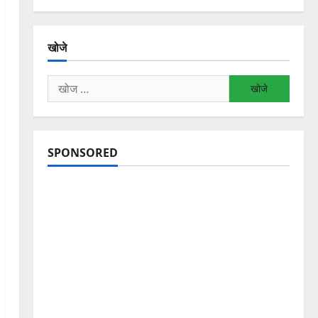
खोजे
निम्न
को
खोजें:
SPONSORED