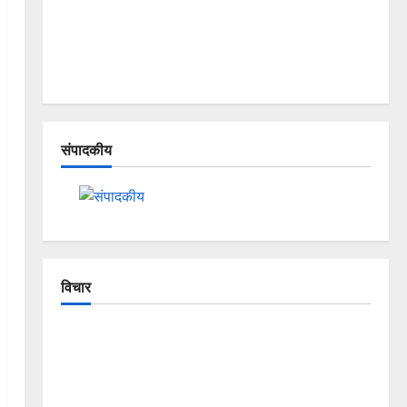
संपादकीय
विचार
The Crumbling Mountains of
Uttarakhand: Continuous Disasters in
Dehradun, Chamoli, and Joshimath —
Why Is This Destruction Repeating?