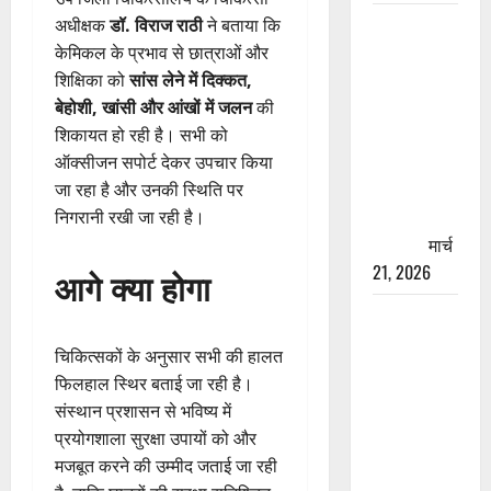
रामझूला पुल
अधीक्षक
डॉ. विराज राठी
ने बताया कि
की मरम्मत
केमिकल के प्रभाव से छात्राओं और
शुरू! 11
शिक्षिका को
सांस लेने में दिक्कत,
करोड़ की
बेहोशी, खांसी और आंखों में जलन
की
योजना,
शिकायत हो रही है। सभी को
चारधाम
ऑक्सीजन सपोर्ट देकर उपचार किया
यात्रा से
जा रहा है और उनकी स्थिति पर
पहले होगा
निगरानी रखी जा रही है।
काम पूरा
मार्च
21, 2026
आगे क्या होगा
AIIMS
ऋषिकेश के
चिकित्सकों के अनुसार सभी की हालत
नाम पर
फिलहाल स्थिर बताई जा रही है।
नौकरी का
संस्थान प्रशासन से भविष्य में
झांसा! फर्जी
प्रयोगशाला सुरक्षा उपायों को और
भर्ती विज्ञापन
मजबूत करने की उम्मीद जताई जा रही
से युवाओं को