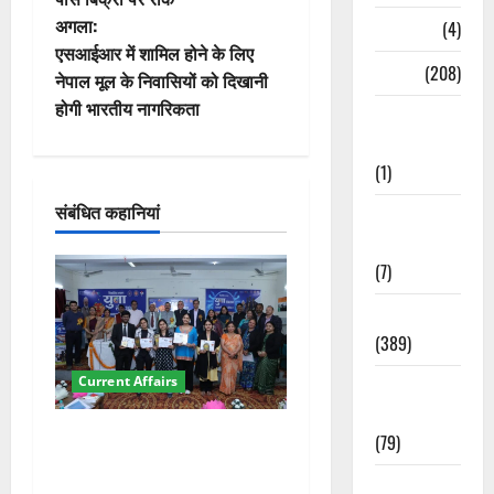
ने
अगला:
Naukri
(4)
वि
एसआईआर में शामिल होने के लिए
News
(208)
नेपाल मूल के निवासियों को दिखानी
गे
होगी भारतीय नागरिकता
Opinion /
श
Editorial
(1)
न
संबंधित कहानियां
Opinion &
Editorial
(7)
Politics
(389)
Current Affairs
Sarkari
Naukri
देहरादून में युवा संसद 2026:
(79)
छात्रों ने लोकतंत्र और संविधान
Spirituality
पर रखे दमदार विचार