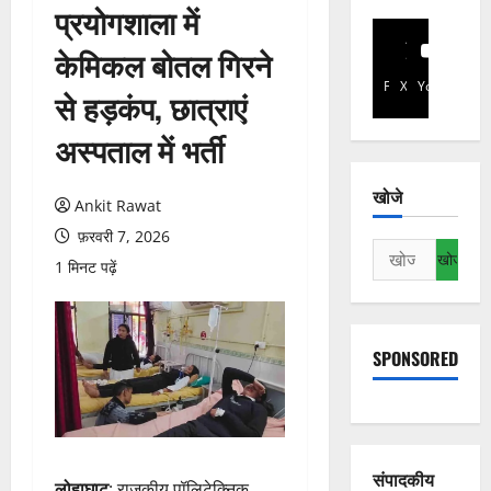
प्रयोगशाला में
केमिकल बोतल गिरने
Facebook
X
YouTube
से हड़कंप, छात्राएं
अस्पताल में भर्ती
खोजे
Ankit Rawat
फ़रवरी 7, 2026
निम्न
1 मिनट पढ़ें
को
खोजें:
SPONSORED
संपादकीय
लोहाघाट
: राजकीय पॉलिटेक्निक