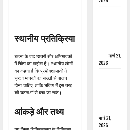
2026
ऋषिकेश में
बड़ा प्रॉपर्टी
फ्रॉड! 100
रुपये के स्टांप
स्थानीय प्रतिक्रिया
पेपर पर NRI
की जमीन
हड़पी
मार्च 21,
घटना के बाद छात्रों और अभिभावकों
2026
में चिंता का माहौल है। स्थानीय लोगों
का कहना है कि प्रयोगशालाओं में
मसूरी रोड
सुरक्षा मानकों का सख्ती से पालन
हादसा: खाई में
होना चाहिए, ताकि भविष्य में इस तरह
गिरी थार, एक
की घटनाओं से बचा जा सके।
युवक की मौत
—SDRF ने
आंकड़े और तथ्य
दो को बचाया
मार्च 21,
2026
उप जिला चिकित्सालय के चिकित्सा