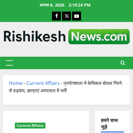
छोड़कर
अगस्त 8, 2026
2:19:25 PM
सामग्री
Facebook
X
YouTube
पर
जाएँ
प्राथमिक
सूची
Home
-
Current Affairs
-
प्रयोगशाला में केमिकल बोतल गिरने
से हड़कंप, छात्राएं अस्पताल में भर्ती
हमारे साथ
Current Affairs
जुड़े