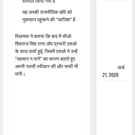
वायरल किया गया है
रामझूला पुल
यह उनकी राजनीतिक छवि को
की मरम्मत
नुकसान पहुंचाने की “साजिश” है
शुरू! 11
करोड़ की
विधायक ने बताया कि बाद में सीओ
योजना,
शिवराज सिंह राणा और प्रभारी एसओ
चारधाम
के साथ वार्ता हुई, जिसमें एसओ ने उन्हें
यात्रा से
“पहचान न पाने” का कारण बताते हुए
पहले होगा
अपनी गलती स्वीकार की और माफी भी
काम पूरा
मार्च
मांगी।
21, 2026
AIIMS
ऋषिकेश के
नाम पर
नौकरी का
झांसा! फर्जी
भर्ती विज्ञापन
से युवाओं को