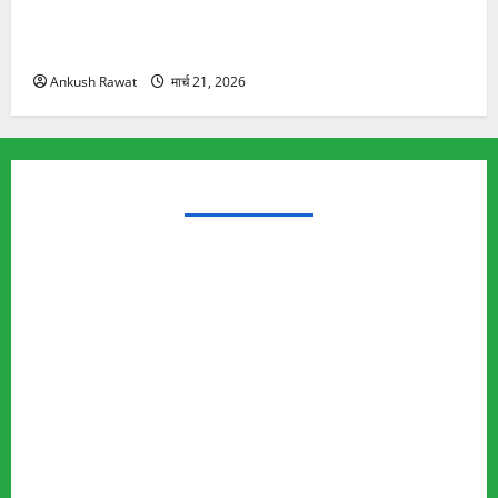
रामझूला पुल की मरम्मत शुरू! 11 करोड़ की योजना, चारधाम
यात्रा से पहले होगा काम पूरा
Ankush Rawat
मार्च 21, 2026
TRENDING TOPICS
Rishikesh Land Protest
Ankita Bhandari Murder Case
Wildlife Conflict
Leopard Attack
Bear Attack
Elephant Attack
Articles
Sukhwant Singh Suicide Case
Save Auli