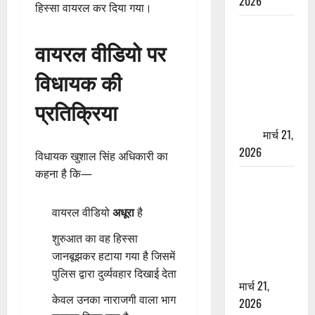
2026
हिस्सा वायरल कर दिया गया।
ऋषिकेश में
वायरल वीडियो पर
बड़ा प्रॉपर्टी
फ्रॉड! 100
विधायक की
रुपये के स्टांप
पेपर पर NRI
प्रतिक्रिया
की जमीन
हड़पी
मार्च 21,
2026
विधायक खुशाल सिंह अधिकारी का
कहना है कि—
मसूरी रोड
हादसा: खाई में
वायरल वीडियो
अधूरा
है
गिरी थार, एक
युवक की मौत
शुरुआत का वह हिस्सा
—SDRF ने
जानबूझकर हटाया गया है जिसमें
दो को बचाया
पुलिस द्वारा दुर्व्यवहार दिखाई देता
मार्च 21,
केवल उनका नाराजगी वाला भाग
2026