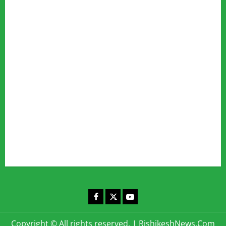
Advertise
Our Team
Fact Checking Policy
Disclaimer
Editorial Policy
Privacy Policy
Cookies Policy
Corrections & Complaints Policy
Corrections & Grievance Redressal Policy
Terms & Condition
Advertising & Sponsored Content Policy
Contact Us
Facebook
X
YouTube
Copyright © All rights reserved.
|
RishikeshNews.Com