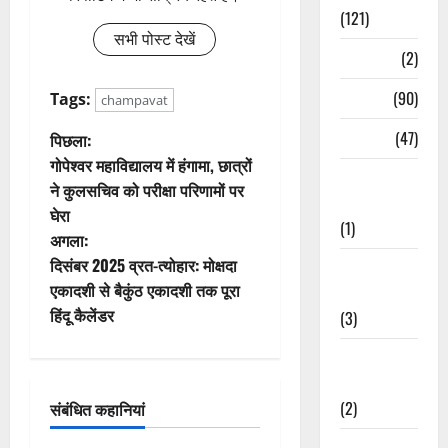
(121)
सभी पोस्ट देखें
Temples
(2)
Temples
(90)
Tags:
champavat
पो
Travel
(47)
पिछला:
गोपेश्वर महाविद्यालय में हंगामा, छात्रों
Treks &
स्ट
ने कुलसचिव को परीक्षा परिणामों पर
Adventures
घेरा
ने
(1)
अगला:
वि
दिसंबर 2025 व्रत-त्योहार: मोक्षदा
Treks &
एकादशी से बैकुंठ एकादशी तक पूरा
Adventures
गे
हिंदू कैलेंडर
(3)
श
Waterfalls &
Nature
न
(2)
संबंधित कहानियां
Waterfalls &