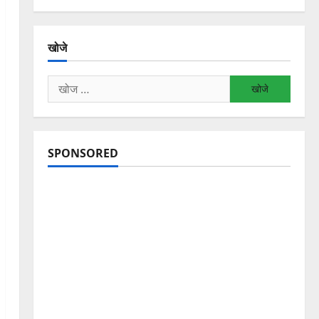
खोजे
निम्न
को
खोजें:
SPONSORED