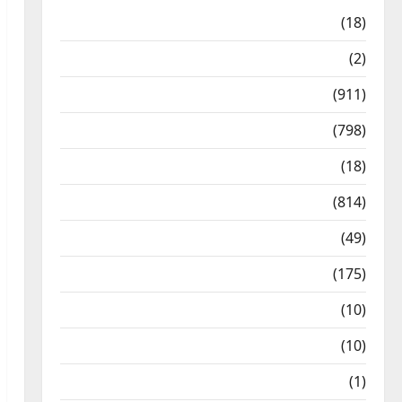
Astrology
(18)
Bizarre
(2)
Civic Issues & Development
(911)
Crime & Accident
(798)
Culture & Lifestyle
(18)
Current Affairs
(814)
Education & Exam Updates
(49)
Festivals & Events
(175)
Festivals & Events
(10)
Food & Local Cuisine
(10)
Food & Local Cuisine
(1)