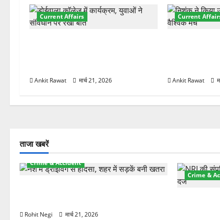
श
Current Affairs
Current Affair
न
देहरादून में युवा संसद 2026: छात्रों ने
देहरादून में इंटर
लोकतंत्र और संविधान पर रखे दमदार
की शुरुआत, 7 दे
विचार
शामिल
Ankit Rawat
मार्च 21, 2026
Ankit Rawat
म
ताजा खबरें
Crime & Accident
Crime & Ac
दून में रफ्तार का कहर! 120 Km/h थार ने
स्कूटी सवारों को कुचला, एक की मौत
ऋषिकेश में बड
स्टांप पेपर 
Rohit Negi
मार्च 21, 2026