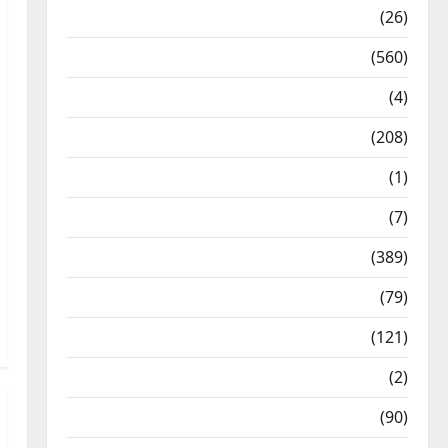
Health & Wellness
(26)
Local News
(560)
Naukri
(4)
News
(208)
Opinion / Editorial
(1)
Opinion & Editorial
(7)
Politics
(389)
Sarkari Naukri
(79)
Spirituality
(121)
Temples
(2)
Temples
(90)