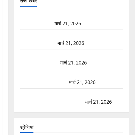
तजा खबरें
दून में रफ्तार का कहर! 120 Km/h थार ने स्कूटी सवारों को
कुचला, एक की मौत
मार्च 21, 2026
ऋषिकेश में बड़ा प्रॉपर्टी फ्रॉड! 100 रुपये के स्टांप पेपर पर
NRI की जमीन हड़पी
मार्च 21, 2026
मसूरी रोड हादसा: खाई में गिरी थार, एक युवक की मौत—
SDRF ने दो को बचाया
मार्च 21, 2026
रामझूला पुल की मरम्मत शुरू! 11 करोड़ की योजना, चारधाम
यात्रा से पहले होगा काम पूरा
मार्च 21, 2026
AIIMS ऋषिकेश के नाम पर नौकरी का झांसा! फर्जी भर्ती
विज्ञापन से युवाओं को ठगने की कोशिश
मार्च 21, 2026
श्रेणियां