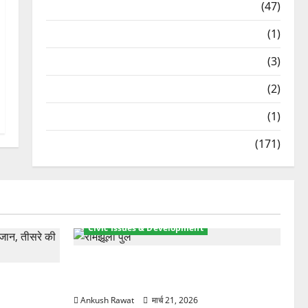
Travel
(47)
Treks & Adventures
(1)
Treks & Adventures
(3)
Waterfalls & Nature
(2)
Waterfalls & Nature
(1)
Weather Update
(171)
Civic Issues & Development
रामझूला पुल की मरम्मत शुरू! 11 करोड़ की
ार, एक युवक
योजना, चारधाम यात्रा से पहले होगा काम पूरा
Ankush Rawat
मार्च 21, 2026