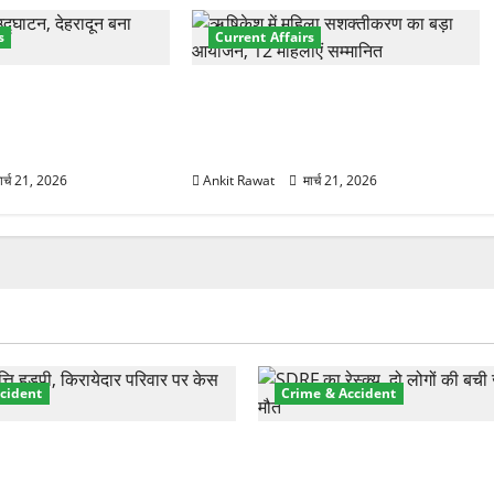
s
Current Affairs
नेशनल मैरीटाइम कॉन्फ्रेंस
“पहाड़ की नारी, देश की शक्ति” कार्यक्रम
शों के 200+ प्रतिनिधि
में गूंजी महिला सशक्तीकरण की आवाज,
12 महिलाओं को मिला सम्मान
ार्च 21, 2026
Ankit Rawat
मार्च 21, 2026
cident
Crime & Accident
़ा प्रॉपर्टी फ्रॉड! 100 रुपये के
मसूरी रोड हादसा: खाई में गिरी थ
पर NRI की जमीन हड़पी
की मौत—SDRF ने दो को बचाया