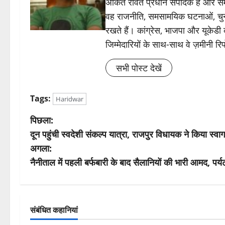
अंकित रावत प्रधान संपादक हैं और समा
वह राजनीति, समसामयिक घटनाओं, चुन
रखते हैं। कांग्रेस, भाजपा और यूकेड
जिम्मेदारियों के साथ-साथ वे ज़मीनी रिपोर
सभी पोस्ट देखें
Tags:
Haridwar
पो
पिछला:
दून पहुंची स्वदेशी संकल्प यात्रा, राजपुर विधायक ने किया स्वा
स्ट
अगला:
ने
नैनीताल में पहली बर्फबारी के बाद सैलानियों की भारी आमद, पर
वि
गे
संबंधित कहानियां