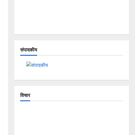
संपादकीय
विचार
The Crumbling Mountains of
Uttarakhand: Continuous Disasters in
Dehradun, Chamoli, and Joshimath —
Why Is This Destruction Repeating?