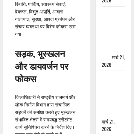
2026
स्थिति, पार्किंग, स्वास्थ्य सेवाएं,
पेयजल, विद्युत आपूर्ति, आवास,
ऋषिकेश में
यातायात, सुरक्षा, आपदा प्रबंधन और
बड़ा प्रॉपर्टी
संचार व्यवस्था पर विशेष फोकस रखा
फ्रॉड! 100
गया।
रुपये के स्टांप
पेपर पर NRI
की जमीन
सड़क, भूस्खलन
हड़पी
मार्च 21,
और डायवर्जन पर
2026
फोकस
मसूरी रोड
हादसा: खाई में
गिरी थार, एक
जिलाधिकारी ने राष्ट्रीय राजमार्ग और
युवक की मौत
लोक निर्माण विभाग द्वारा संचालित
—SDRF ने
सड़कों की समीक्षा करते हुए भूस्खलन
दो को बचाया
संभावित क्षेत्रों में समयबद्ध ट्रीटमेंट
मार्च 21,
कार्य सुनिश्चित करने के निर्देश दिए।
2026