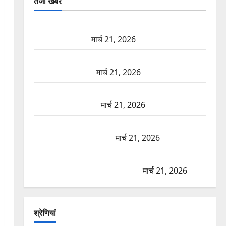
तजा खबरें
दून में रफ्तार का कहर! 120 Km/h थार ने स्कूटी सवारों को
कुचला, एक की मौत
मार्च 21, 2026
ऋषिकेश में बड़ा प्रॉपर्टी फ्रॉड! 100 रुपये के स्टांप पेपर पर
NRI की जमीन हड़पी
मार्च 21, 2026
मसूरी रोड हादसा: खाई में गिरी थार, एक युवक की मौत—
SDRF ने दो को बचाया
मार्च 21, 2026
रामझूला पुल की मरम्मत शुरू! 11 करोड़ की योजना, चारधाम
यात्रा से पहले होगा काम पूरा
मार्च 21, 2026
AIIMS ऋषिकेश के नाम पर नौकरी का झांसा! फर्जी भर्ती
विज्ञापन से युवाओं को ठगने की कोशिश
मार्च 21, 2026
श्रेणियां