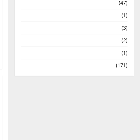
Travel
(47)
Treks & Adventures
(1)
Treks & Adventures
(3)
Waterfalls & Nature
(2)
Waterfalls & Nature
(1)
Weather Update
(171)