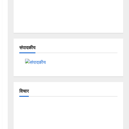
संपादकीय
विचार
The Crumbling Mountains of
Uttarakhand: Continuous Disasters in
Dehradun, Chamoli, and Joshimath —
Why Is This Destruction Repeating?