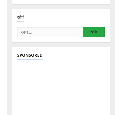
खोजे
निम्न
को
खोजें:
SPONSORED