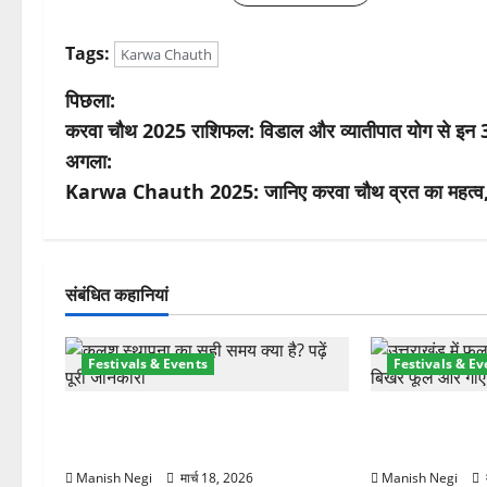
Tags:
Karwa Chauth
पो
पिछला:
करवा चौथ 2025 राशिफल: विडाल और व्यातीपात योग से इन 3 
स्ट
अगला:
ने
Karwa Chauth 2025: जानिए करवा चौथ व्रत का महत्व, प
वि
गे
संबंधित कहानियां
श
Festivals & Events
Festivals & Ev
न
चैत्र नवरात्र 2026: 19 मार्च से
उत्तराखंड में शुरू
शुरुआत, मां दुर्गा पालकी पर करेंगी आगमन
घर-घर बिखेरे फू
Manish Negi
मार्च 18, 2026
Manish Negi