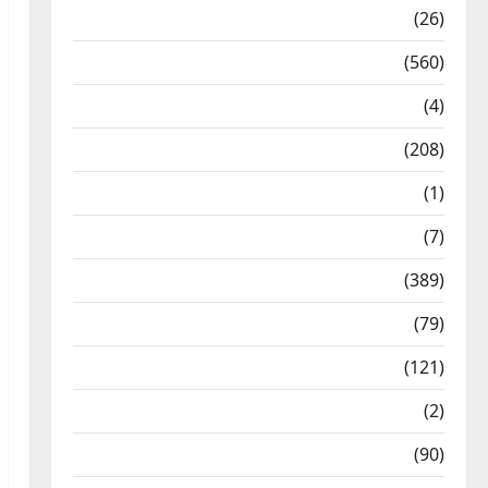
Health & Wellness
(26)
Local News
(560)
Naukri
(4)
News
(208)
Opinion / Editorial
(1)
Opinion & Editorial
(7)
Politics
(389)
Sarkari Naukri
(79)
Spirituality
(121)
Temples
(2)
Temples
(90)