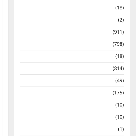
Astrology
(18)
Bizarre
(2)
Civic Issues & Development
(911)
Crime & Accident
(798)
Culture & Lifestyle
(18)
Current Affairs
(814)
Education & Exam Updates
(49)
Festivals & Events
(175)
Festivals & Events
(10)
Food & Local Cuisine
(10)
Food & Local Cuisine
(1)