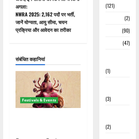
(121)
अगला:
ने
NWRA 2025: 2,162 पदों पर भर्ती,
Temples
(2)
वि
जानें योग्यता, आयु सीमा, चयन
प्रक्रिया और आवेदन का तरीका
Temples
(90)
गे
Travel
(47)
श
Treks &
संबंधित कहानियां
न
Adventures
(1)
Treks &
Adventures
(3)
Festivals & Events
Waterfalls &
चैत्र नवरात्र 2026: 19 मार्च से
Nature
शुरुआत, मां दुर्गा पालकी पर करेंगी
(2)
आगमन
Waterfalls &