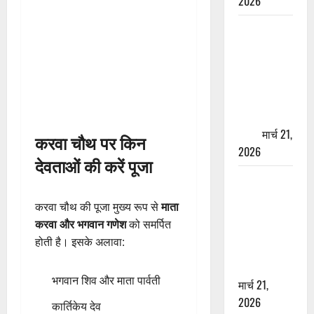
2026
ऋषिकेश में
बड़ा प्रॉपर्टी
फ्रॉड! 100
रुपये के स्टांप
पेपर पर NRI
की जमीन
हड़पी
मार्च 21,
करवा चौथ पर किन
2026
देवताओं की करें पूजा
मसूरी रोड
हादसा: खाई में
करवा चौथ की पूजा मुख्य रूप से
माता
गिरी थार, एक
करवा और भगवान गणेश
को समर्पित
युवक की मौत
होती है। इसके अलावा:
—SDRF ने
दो को बचाया
भगवान शिव और माता पार्वती
मार्च 21,
2026
कार्तिकेय देव