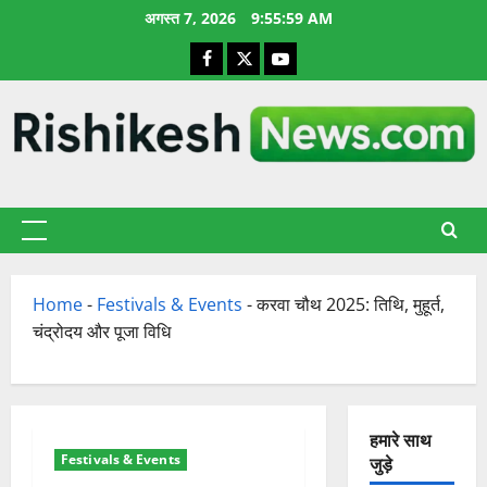
छोड़कर
अगस्त 7, 2026
9:56:00 AM
सामग्री
Facebook
X
YouTube
पर
जाएँ
प्राथमिक
सूची
Home
-
Festivals & Events
-
करवा चौथ 2025: तिथि, मुहूर्त,
चंद्रोदय और पूजा विधि
हमारे साथ
Festivals & Events
जुड़े