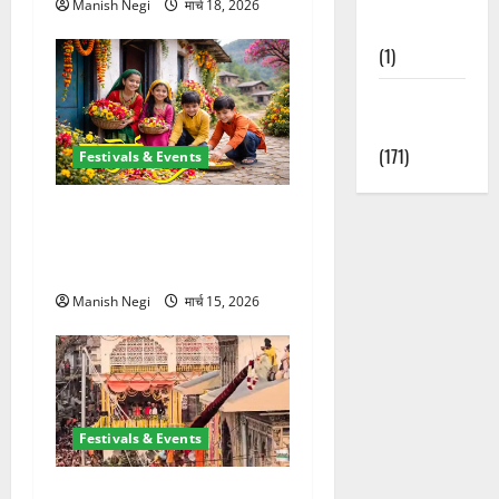
Manish Negi
मार्च 18, 2026
Nature
(1)
Weather
Update
(171)
Festivals & Events
उत्तराखंड में शुरू हुआ फूलदेई पर्व,
बच्चों ने घर-घर बिखेरे फूल और
गाए पारंपरिक गीत
Manish Negi
मार्च 15, 2026
Festivals & Events
श्री झंडे जी मेले में निकली भव्य