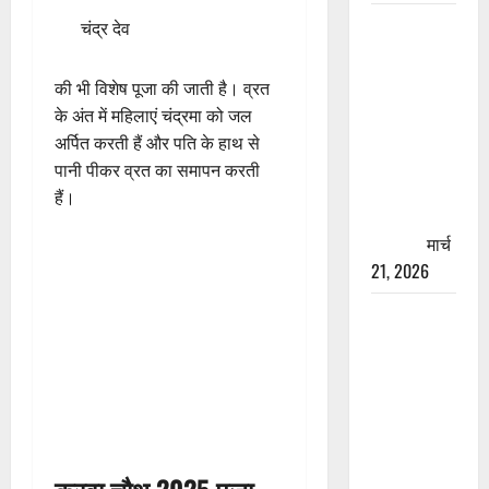
रामझूला पुल
चंद्र देव
की मरम्मत
शुरू! 11
की भी विशेष पूजा की जाती है। व्रत
करोड़ की
के अंत में महिलाएं चंद्रमा को जल
योजना,
अर्पित करती हैं और पति के हाथ से
चारधाम
पानी पीकर व्रत का समापन करती
यात्रा से
हैं।
पहले होगा
काम पूरा
मार्च
21, 2026
AIIMS
ऋषिकेश के
नाम पर
नौकरी का
झांसा! फर्जी
भर्ती विज्ञापन
से युवाओं को