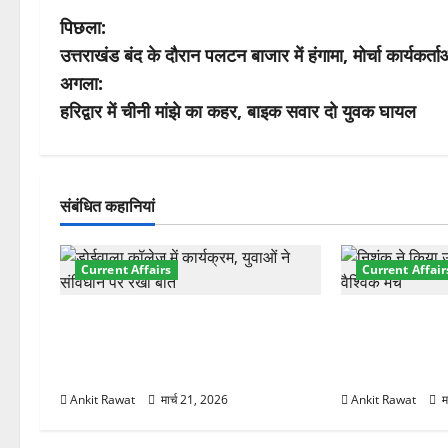
पो
पिछला:
उत्तराखंड बंद के दौरान पलटन बाजार में हंगामा, मोर्चा कार्यकर्ताओ
स्ट
अगला:
ने
हरिद्वार में चीनी मांझे का कहर, बाइक सवार दो युवक घायल
वि
गे
संबंधित कहानियां
श
Current Affairs
Current Affair
न
देहरादून में युवा संसद 2026: छात्रों ने
देहरादून में इंटर
लोकतंत्र और संविधान पर रखे दमदार
की शुरुआत, 7 दे
विचार
शामिल
Ankit Rawat
मार्च 21, 2026
Ankit Rawat
म