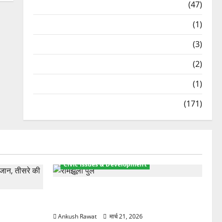
Travel
(47)
Treks & Adventures
(1)
Treks & Adventures
(3)
Waterfalls & Nature
(2)
Waterfalls & Nature
(1)
Weather Update
(171)
Civic Issues & Development
रामझूला पुल की मरम्मत शुरू! 11 करोड़ की
ार, एक युवक
योजना, चारधाम यात्रा से पहले होगा काम पूरा
Ankush Rawat
मार्च 21, 2026