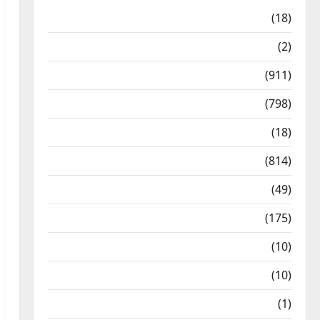
Astrology
(18)
Bizarre
(2)
Civic Issues & Development
(911)
Crime & Accident
(798)
Culture & Lifestyle
(18)
Current Affairs
(814)
Education & Exam Updates
(49)
Festivals & Events
(175)
Festivals & Events
(10)
Food & Local Cuisine
(10)
Food & Local Cuisine
(1)