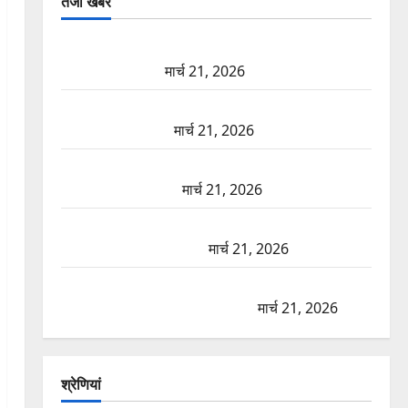
तजा खबरें
दून में रफ्तार का कहर! 120 Km/h थार ने स्कूटी सवारों को
कुचला, एक की मौत
मार्च 21, 2026
ऋषिकेश में बड़ा प्रॉपर्टी फ्रॉड! 100 रुपये के स्टांप पेपर पर
NRI की जमीन हड़पी
मार्च 21, 2026
मसूरी रोड हादसा: खाई में गिरी थार, एक युवक की मौत—
SDRF ने दो को बचाया
मार्च 21, 2026
रामझूला पुल की मरम्मत शुरू! 11 करोड़ की योजना, चारधाम
यात्रा से पहले होगा काम पूरा
मार्च 21, 2026
AIIMS ऋषिकेश के नाम पर नौकरी का झांसा! फर्जी भर्ती
विज्ञापन से युवाओं को ठगने की कोशिश
मार्च 21, 2026
श्रेणियां