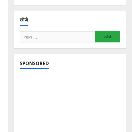
खोजे
निम्न
को
खोजें:
SPONSORED