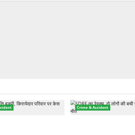
cident
Crime & Accident
़ा प्रॉपर्टी फ्रॉड! 100 रुपये के
मसूरी रोड हादसा: खाई में गिरी थ
पर NRI की जमीन हड़पी
की मौत—SDRF ने दो को बचाया