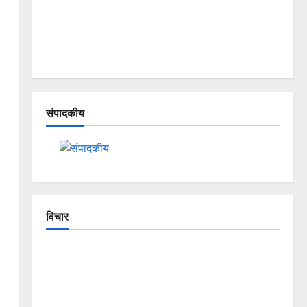
संपादकीय
विचार
The Crumbling Mountains of
Uttarakhand: Continuous Disasters in
Dehradun, Chamoli, and Joshimath —
Why Is This Destruction Repeating?