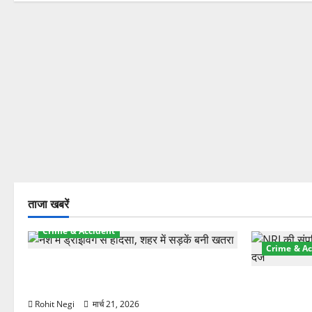
ताजा खबरें
Crime & Accident
Crime & Ac
दून में रफ्तार का कहर! 120 Km/h थार ने
स्कूटी सवारों को कुचला, एक की मौत
ऋषिकेश में बड
स्टांप पेपर 
Rohit Negi
मार्च 21, 2026