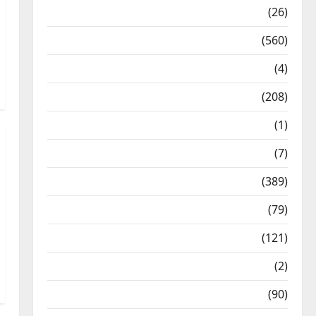
Health & Wellness
(26)
Local News
(560)
Naukri
(4)
News
(208)
Opinion / Editorial
(1)
Opinion & Editorial
(7)
Politics
(389)
Sarkari Naukri
(79)
Spirituality
(121)
Temples
(2)
Temples
(90)