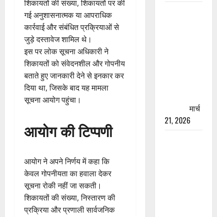
शिकायतों की संख्या, शिकायतों पर की
रामझूला पुल
गई अनुशासनात्मक या आपराधिक
की मरम्मत
कार्रवाई और संबंधित प्रक्रियाओं से
शुरू! 11
जुड़े दस्तावेज शामिल थे।
करोड़ की
इस पर लोक सूचना अधिकारी ने
योजना,
शिकायतों को संवेदनशील और गोपनीय
चारधाम
बताते हुए जानकारी देने से इनकार कर
यात्रा से
दिया था, जिसके बाद यह मामला
पहले होगा
सूचना आयोग पहुंचा।
काम पूरा
मार्च
21, 2026
आयोग की टिप्पणी
AIIMS
ऋषिकेश के
आयोग ने अपने निर्णय में कहा कि
नाम पर
केवल गोपनीयता का हवाला देकर
नौकरी का
सूचना रोकी नहीं जा सकती।
झांसा! फर्जी
शिकायतों की संख्या, निस्तारण की
भर्ती विज्ञापन
प्रक्रिया और प्रणाली सार्वजनिक
से युवाओं को