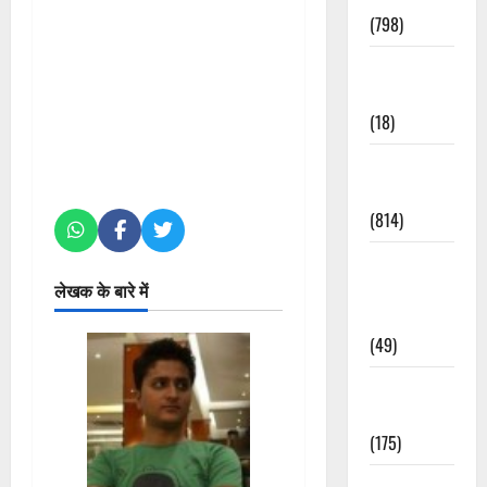
(798)
Culture &
Lifestyle
(18)
Current
Affairs
(814)
Education &
Exam
लेखक के बारे में
Updates
(49)
Festivals &
Events
(175)
Festivals &