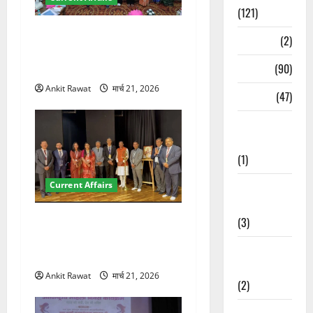
(121)
देहरादून में युवा संसद 2026:
Temples
(2)
छात्रों ने लोकतंत्र और संविधान
पर रखे दमदार विचार
Temples
(90)
Ankit Rawat
मार्च 21, 2026
Travel
(47)
Treks &
Adventures
(1)
Current Affairs
Treks &
Adventures
देहरादून में इंटरनेशनल मैरीटाइम
(3)
कॉन्फ्रेंस की शुरुआत, 7 देशों के
Waterfalls &
200+ प्रतिनिधि शामिल
Nature
Ankit Rawat
मार्च 21, 2026
(2)
Waterfalls &