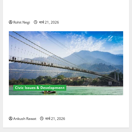
मसूरी रोड हादसा: खाई में गिरी थार, एक युवक की मौत—SDRF
ने दो को बचाया
Rohit Negi
मार्च 21, 2026
Civic Issues & Development
रामझूला पुल की मरम्मत शुरू! 11 करोड़ की योजना, चारधाम
यात्रा से पहले होगा काम पूरा
Ankush Rawat
मार्च 21, 2026