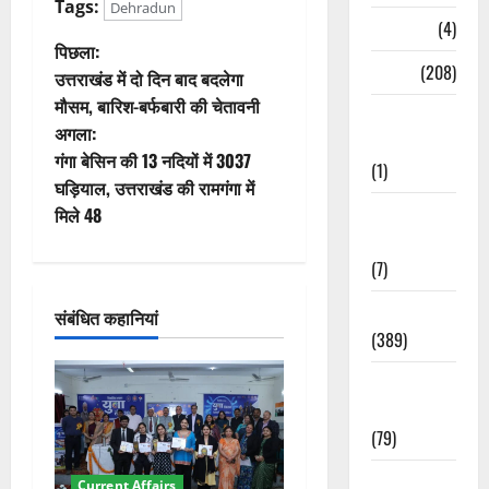
Tags:
Dehradun
Naukri
(4)
पो
पिछला:
News
(208)
उत्तराखंड में दो दिन बाद बदलेगा
स्ट
मौसम, बारिश-बर्फबारी की चेतावनी
Opinion /
अगला:
ने
Editorial
गंगा बेसिन की 13 नदियों में 3037
(1)
वि
घड़ियाल, उत्तराखंड की रामगंगा में
Opinion &
मिले 48
गे
Editorial
(7)
श
Politics
संबंधित कहानियां
न
(389)
Sarkari
Naukri
(79)
Spirituality
Current Affairs