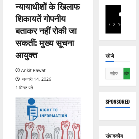
न्यायाधीशों के खिलाफ
शिकायतें गोपनीय
Facebook
X
YouTube
बताकर नहीं रोकी जा
सकतीं: मुख्य सूचना
आयुक्त
खोजे
Ankit Rawat
निम्न
को
जनवरी 14, 2026
खोजें:
1 मिनट पढ़ें
SPONSORED
संपादकीय