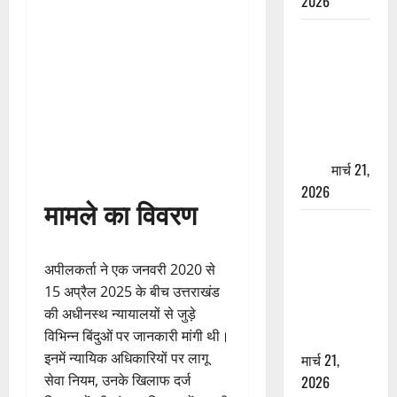
2026
ऋषिकेश में
बड़ा प्रॉपर्टी
फ्रॉड! 100
रुपये के स्टांप
पेपर पर NRI
की जमीन
हड़पी
मार्च 21,
2026
मामले का विवरण
मसूरी रोड
हादसा: खाई में
अपीलकर्ता ने एक जनवरी 2020 से
गिरी थार, एक
15 अप्रैल 2025 के बीच उत्तराखंड
युवक की मौत
की अधीनस्थ न्यायालयों से जुड़े
—SDRF ने
विभिन्न बिंदुओं पर जानकारी मांगी थी।
दो को बचाया
इनमें न्यायिक अधिकारियों पर लागू
मार्च 21,
सेवा नियम, उनके खिलाफ दर्ज
2026