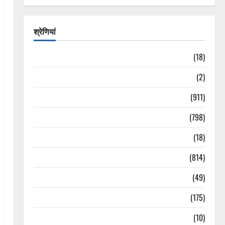
श्रेणियां
Astrology
(18)
Bizarre
(2)
Civic Issues & Development
(911)
Crime & Accident
(798)
Culture & Lifestyle
(18)
Current Affairs
(814)
Education & Exam Updates
(49)
Festivals & Events
(175)
Festivals & Events
(10)