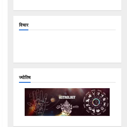
विचार
The Crumbling Mountains of Uttarakhand:
Continuous Disasters in Dehradun, Chamoli, and
Joshimath — Why Is This Destruction Repeating?
ज्योतिष