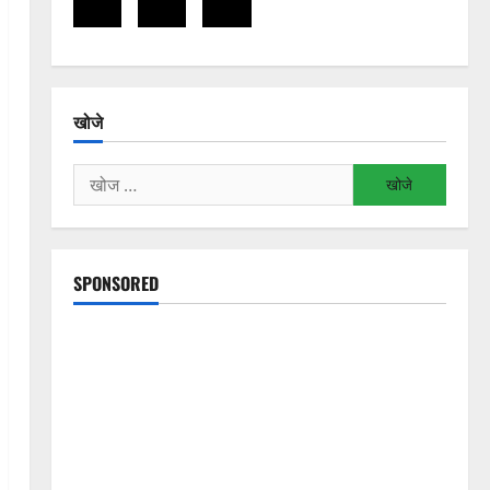
खोजे
निम्न
को
खोजें:
SPONSORED