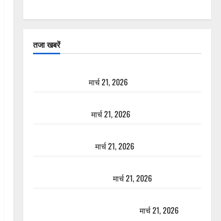
तजा खबरें
दून में रफ्तार का कहर! 120 Km/h थार ने स्कूटी सवारों को
कुचला, एक की मौत
मार्च 21, 2026
ऋषिकेश में बड़ा प्रॉपर्टी फ्रॉड! 100 रुपये के स्टांप पेपर पर
NRI की जमीन हड़पी
मार्च 21, 2026
मसूरी रोड हादसा: खाई में गिरी थार, एक युवक की मौत—
SDRF ने दो को बचाया
मार्च 21, 2026
रामझूला पुल की मरम्मत शुरू! 11 करोड़ की योजना, चारधाम
यात्रा से पहले होगा काम पूरा
मार्च 21, 2026
AIIMS ऋषिकेश के नाम पर नौकरी का झांसा! फर्जी भर्ती
विज्ञापन से युवाओं को ठगने की कोशिश
मार्च 21, 2026