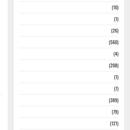
Food & Local Cuisine
(10)
Food & Local Cuisine
(1)
Health & Wellness
(26)
Local News
(560)
Naukri
(4)
News
(208)
Opinion / Editorial
(1)
Opinion & Editorial
(7)
Politics
(389)
Sarkari Naukri
(79)
Spirituality
(121)