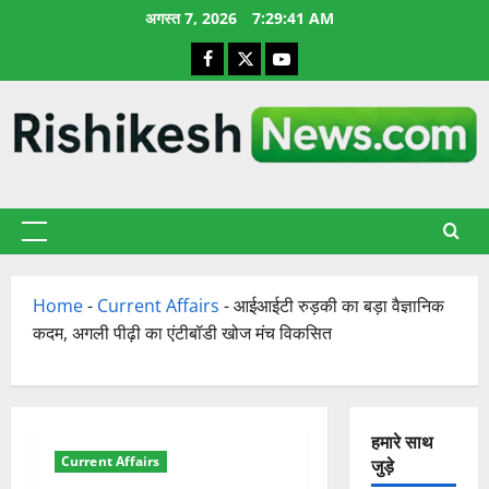
छोड़कर
अगस्त 7, 2026
7:29:42 AM
सामग्री
Facebook
X
YouTube
पर
जाएँ
प्राथमिक
सूची
Home
-
Current Affairs
-
आईआईटी रुड़की का बड़ा वैज्ञानिक
कदम, अगली पीढ़ी का एंटीबॉडी खोज मंच विकसित
हमारे साथ
Current Affairs
जुड़े