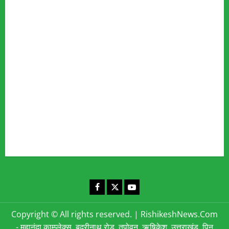
Our Team
Fact Checking Policy
Disclaimer
Editorial Policy
Privacy Policy
Cookies Policy
Corrections & Complaints Policy
Corrections & Grievance Redressal Policy
Terms & Condition
Advertising & Sponsored Content Policy
Contact Us
Facebook
X
YouTube
Copyright © All rights reserved.
|
RishikeshNews.Com
- महानंदा काम्प्लेक्स, बद्रीनाथ रोड, तपोवन, ऋषिकेश, उत्तराखंड, पिन