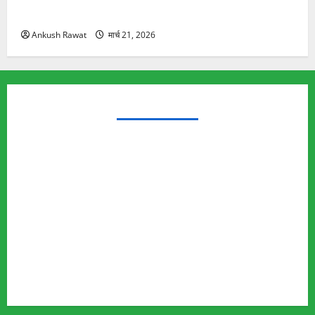
यात्रा से पहले होगा काम पूरा
Ankush Rawat
मार्च 21, 2026
TRENDING TOPICS
Rishikesh Land Protest
Ankita Bhandari Murder Case
Wildlife Conflict
Leopard Attack
Bear Attack
Elephant Attack
Articles
Sukhwant Singh Suicide Case
Save Auli