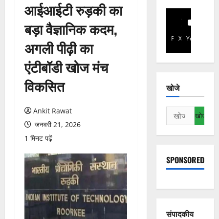
आईआईटी रुड़की का
बड़ा वैज्ञानिक कदम,
Facebook
X
YouTube
अगली पीढ़ी का
एंटीबॉडी खोज मंच
विकसित
खोजे
Ankit Rawat
निम्न
को
जनवरी 21, 2026
खोजें:
1 मिनट पढ़ें
SPONSORED
संपादकीय