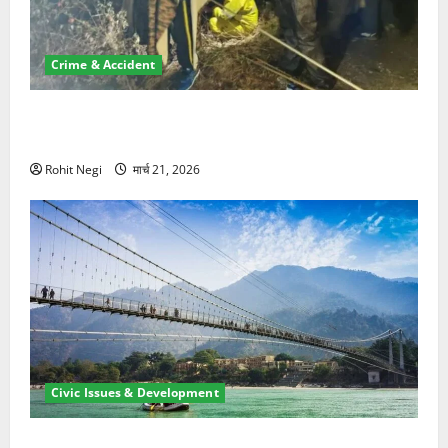
Crime & Accident
मसूरी रोड हादसा: खाई में गिरी थार, एक युवक की मौत—SDRF
ने दो को बचाया
Rohit Negi
मार्च 21, 2026
Civic Issues & Development
रामझूला पुल की मरम्मत शुरू! 11 करोड़ की योजना, चारधाम