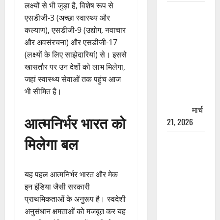
लक्ष्यों से भी जुड़ा है, विशेष रूप से
रामझूला पुल
एसडीजी-3 (अच्छा स्वास्थ्य और
की मरम्मत
कल्याण), एसडीजी-9 (उद्योग, नवाचार
शुरू! 11
और अवसंरचना) और एसडीजी-17
करोड़ की
(लक्ष्यों के लिए साझेदारियां) से। इससे
योजना,
खासतौर पर उन देशों को लाभ मिलेगा,
चारधाम
जहां स्वास्थ्य सेवाओं तक पहुंच आज
यात्रा से
भी सीमित है।
पहले होगा
काम पूरा
मार्च
आत्मनिर्भर भारत को
21, 2026
मिलेगा बल
AIIMS
ऋषिकेश के
नाम पर
यह पहल आत्मनिर्भर भारत और मेक
नौकरी का
इन इंडिया जैसी सरकारी
झांसा! फर्जी
प्राथमिकताओं के अनुरूप है। स्वदेशी
भर्ती विज्ञापन
अनुसंधान क्षमताओं को मजबूत कर यह
से युवाओं को