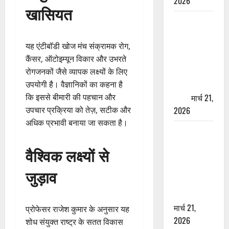
2026
खासियत
ऋषिकेश में
बड़ा प्रॉपर्टी
यह एंटीबॉडी खोज मंच संक्रामक रोग,
फ्रॉड! 100
कैंसर, ऑटोइम्यून विकार और उभरते
रुपये के स्टांप
रोगजनकों जैसे व्यापक लक्ष्यों के लिए
पेपर पर NRI
उपयोगी है। वैज्ञानिकों का कहना है
की जमीन
कि इससे बीमारी की पहचान और
हड़पी
मार्च 21,
उपचार प्रक्रिया को तेज़, सटीक और
2026
अधिक प्रभावी बनाया जा सकता है।
मसूरी रोड
हादसा: खाई में
वैश्विक लक्ष्यों से
गिरी थार, एक
युवक की मौत
जुड़ाव
—SDRF ने
दो को बचाया
मार्च 21,
प्रोफेसर राजेश कुमार के अनुसार यह
2026
शोध संयुक्त राष्ट्र के सतत विकास