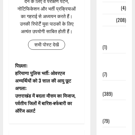
देने के लिए वे परीक्षण पैटर्न,
Naukri
(4)
नोटिफिकेशन और भर्ती प्रक्रियाओं
का गहराई से अध्ययन करते हैं।
News
(208)
उनकी रिपोर्टें युवा पाठकों के लिए
अत्यंत उपयोगी साबित होती हैं।
Opinion /
Editorial
सभी पोस्ट देखें
(1)
Opinion &
पो
पिछला:
Editorial
हरियाणा पुलिस भर्ती: ओवरएज
(7)
स्ट
अभ्यर्थियों को 3 साल की आयु छूट
Politics
अगला:
ने
(389)
उत्तराखंड में बदला मौसम का मिजाज,
वि
पर्वतीय जिलों में बारिश-बर्फबारी का
Sarkari
ऑरेंज अलर्ट
Naukri
गे
(79)
श
Spirituality