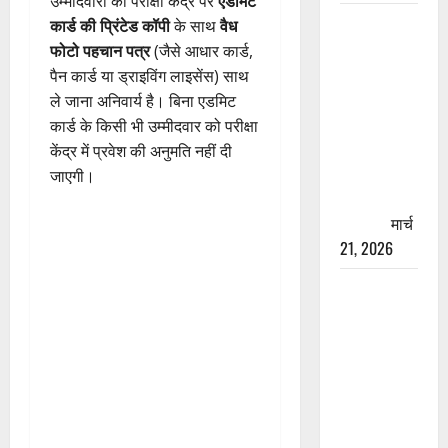
उम्मीदवारों को परीक्षा केंद्र पर
एडमिट
रामझूला पुल
कार्ड की प्रिंटेड कॉपी
के साथ
वैध
की मरम्मत
फोटो पहचान पत्र
(जैसे आधार कार्ड,
शुरू! 11
पैन कार्ड या ड्राइविंग लाइसेंस) साथ
करोड़ की
ले जाना अनिवार्य है। बिना एडमिट
योजना,
कार्ड के किसी भी उम्मीदवार को परीक्षा
चारधाम
केंद्र में प्रवेश की अनुमति नहीं दी
यात्रा से
जाएगी।
पहले होगा
काम पूरा
मार्च
21, 2026
AIIMS
ऋषिकेश के
नाम पर
नौकरी का
झांसा! फर्जी
भर्ती विज्ञापन
से युवाओं को