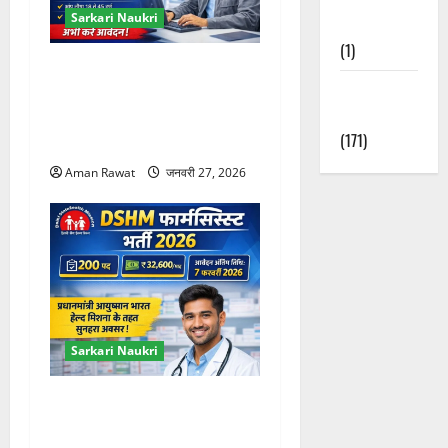
Sarkari Naukri
Nature
(1)
HPRCA Junior Office
Weather
Assistant 2026: 234 पद, 12वीं
Update
पास के लिए मौका, आवेदन 27
(171)
फरवरी तक
Aman Rawat
जनवरी 27, 2026
Sarkari Naukri
DSHM Pharmacist
Recruitment 2026: 200 पद,