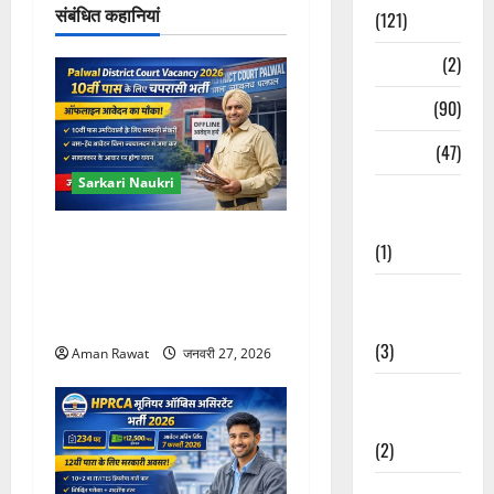
संबंधित कहानियां
न
(121)
Temples
(2)
Temples
(90)
Travel
(47)
Sarkari Naukri
Treks &
Adventures
Palwal District Court
(1)
Vacancy 2026: 10वीं पास के
लिए चपरासी भर्ती, ऑफलाइन
Treks &
आवेदन
Adventures
(3)
Aman Rawat
जनवरी 27, 2026
Waterfalls &
Nature
(2)
Waterfalls &