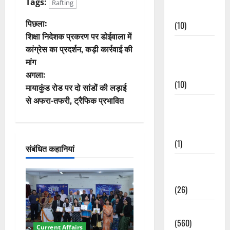
Tags:
Rafting
Events
पो
पिछला:
(10)
शिक्षा निदेशक प्रकरण पर डोईवाला में
स्ट
Food &
कांग्रेस का प्रदर्शन, कड़ी कार्रवाई की
Local
मांग
ने
Cuisine
अगला:
(10)
वि
मायाकुंड रोड पर दो सांडों की लड़ाई
से अफरा-तफरी, ट्रैफिक प्रभावित
Food &
गे
Local
श
Cuisine
(1)
संबंधित कहानियां
न
Health &
Wellness
(26)
Local News
(560)
Current Affairs