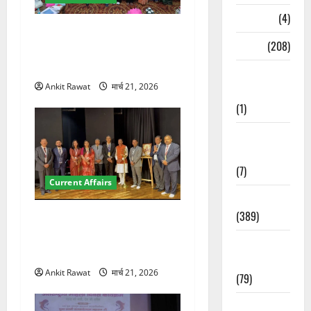
Naukri
(4)
देहरादून में युवा संसद 2026:
News
(208)
छात्रों ने लोकतंत्र और संविधान
पर रखे दमदार विचार
Opinion /
Ankit Rawat
मार्च 21, 2026
Editorial
(1)
Opinion &
Editorial
(7)
Current Affairs
Politics
(389)
देहरादून में इंटरनेशनल मैरीटाइम
कॉन्फ्रेंस की शुरुआत, 7 देशों के
Sarkari
200+ प्रतिनिधि शामिल
Naukri
Ankit Rawat
मार्च 21, 2026
(79)
Spirituality