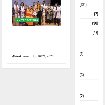
(121)
Temples
(2)
Current Affairs
Temples
(90)
“पहाड़ की नारी, देश की शक्ति”
Travel
(47)
कार्यक्रम में गूंजी महिला
Treks &
सशक्तीकरण की आवाज, 12
Adventures
महिलाओं को मिला सम्मान
(1)
Ankit Rawat
मार्च 21, 2026
Treks &
Adventures
(3)
Waterfalls &
Nature
(2)
Waterfalls &