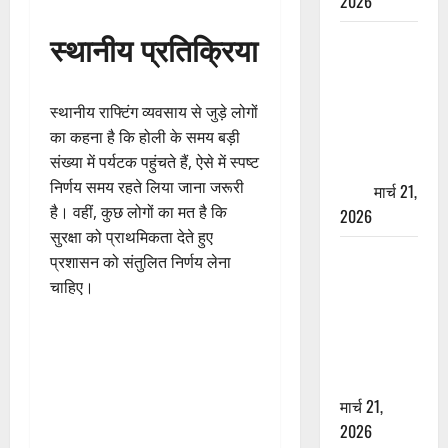
2026
स्थानीय प्रतिक्रिया
ऋषिकेश में
बड़ा प्रॉपर्टी
फ्रॉड! 100
स्थानीय राफ्टिंग व्यवसाय से जुड़े लोगों
रुपये के स्टांप
का कहना है कि होली के समय बड़ी
पेपर पर NRI
संख्या में पर्यटक पहुंचते हैं, ऐसे में स्पष्ट
की जमीन
निर्णय समय रहते लिया जाना जरूरी
हड़पी
मार्च 21,
है। वहीं, कुछ लोगों का मत है कि
2026
सुरक्षा को प्राथमिकता देते हुए
मसूरी रोड
प्रशासन को संतुलित निर्णय लेना
हादसा: खाई में
चाहिए।
गिरी थार, एक
युवक की मौत
—SDRF ने
दो को बचाया
मार्च 21,
2026