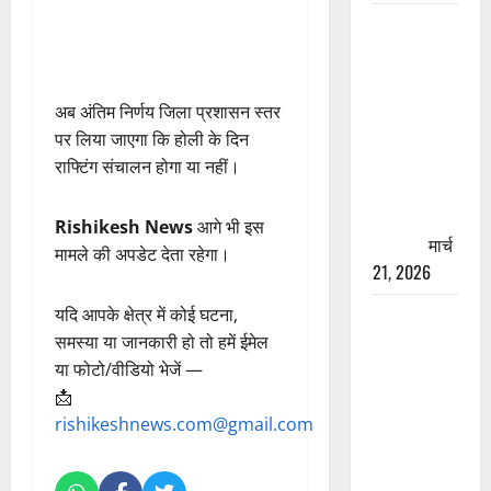
रामझूला पुल
की मरम्मत
शुरू! 11
करोड़ की
अब अंतिम निर्णय जिला प्रशासन स्तर
योजना,
पर लिया जाएगा कि होली के दिन
चारधाम
राफ्टिंग संचालन होगा या नहीं।
यात्रा से
पहले होगा
Rishikesh News
आगे भी इस
काम पूरा
मार्च
मामले की अपडेट देता रहेगा।
21, 2026
AIIMS
यदि आपके क्षेत्र में कोई घटना,
ऋषिकेश के
समस्या या जानकारी हो तो हमें ईमेल
नाम पर
या फोटो/वीडियो भेजें —
नौकरी का
📩
झांसा! फर्जी
rishikeshnews.com@gmail.com
भर्ती विज्ञापन
से युवाओं को