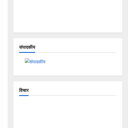
संपादकीय
विचार
The Crumbling Mountains of
Uttarakhand: Continuous Disasters in
Dehradun, Chamoli, and Joshimath —
Why Is This Destruction Repeating?