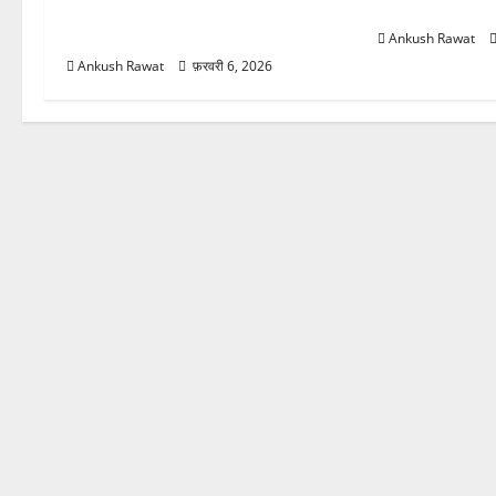
आज पहुंचेंगे, हरिद्वार कार्यक्रम में होंगे
का नुकसान
शामिल
Ankush Rawat
Ankush Rawat
फ़रवरी 6, 2026