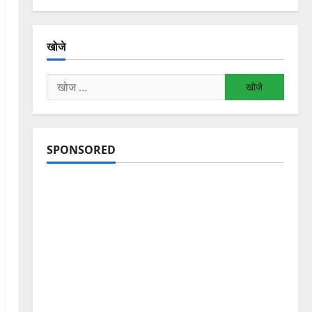
खोजे
निम्न
को
खोजें:
SPONSORED