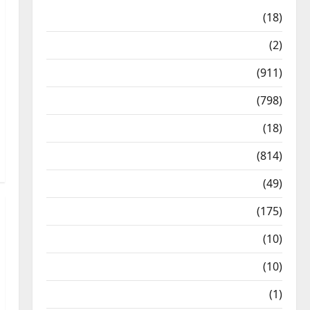
Astrology
(18)
Bizarre
(2)
Civic Issues & Development
(911)
Crime & Accident
(798)
Culture & Lifestyle
(18)
Current Affairs
(814)
Education & Exam Updates
(49)
Festivals & Events
(175)
Festivals & Events
(10)
Food & Local Cuisine
(10)
Food & Local Cuisine
(1)