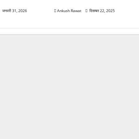
सेंटर में बाघ-लेपर्ड की विशेष देखभाल
जनवरी 31, 2026
Ankush Rawat
दिसम्बर 22, 2025