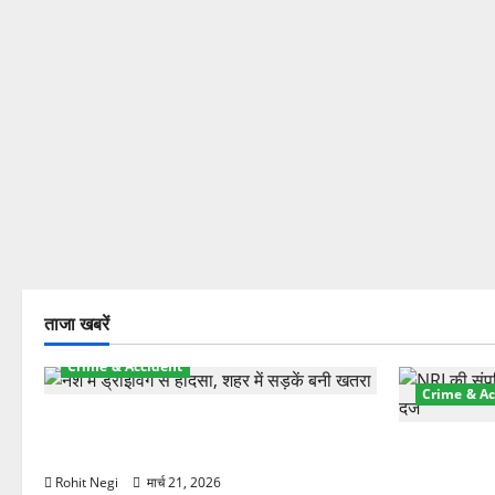
ताजा खबरें
Crime & Accident
Crime & Ac
दून में रफ्तार का कहर! 120 Km/h थार ने
स्कूटी सवारों को कुचला, एक की मौत
ऋषिकेश में बड
स्टांप पेपर 
Rohit Negi
मार्च 21, 2026