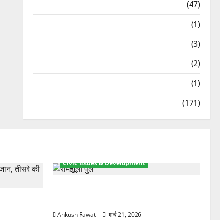
Travel
(47)
Treks & Adventures
(1)
Treks & Adventures
(3)
Waterfalls & Nature
(2)
Waterfalls & Nature
(1)
Weather Update
(171)
Civic Issues & Development
रामझूला पुल की मरम्मत शुरू! 11 करोड़ की
ार, एक युवक
योजना, चारधाम यात्रा से पहले होगा काम पूरा
Ankush Rawat
मार्च 21, 2026