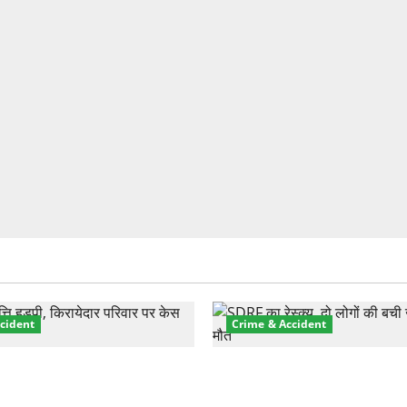
cident
Crime & Accident
़ा प्रॉपर्टी फ्रॉड! 100 रुपये के
मसूरी रोड हादसा: खाई में गिरी थ
पर NRI की जमीन हड़पी
की मौत—SDRF ने दो को बचाया