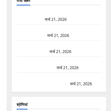
तजा खबरें
दून में रफ्तार का कहर! 120 Km/h थार ने स्कूटी सवारों को
कुचला, एक की मौत
मार्च 21, 2026
ऋषिकेश में बड़ा प्रॉपर्टी फ्रॉड! 100 रुपये के स्टांप पेपर पर
NRI की जमीन हड़पी
मार्च 21, 2026
मसूरी रोड हादसा: खाई में गिरी थार, एक युवक की मौत—
SDRF ने दो को बचाया
मार्च 21, 2026
रामझूला पुल की मरम्मत शुरू! 11 करोड़ की योजना, चारधाम
यात्रा से पहले होगा काम पूरा
मार्च 21, 2026
AIIMS ऋषिकेश के नाम पर नौकरी का झांसा! फर्जी भर्ती
विज्ञापन से युवाओं को ठगने की कोशिश
मार्च 21, 2026
श्रेणियां