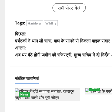
सभी पोस्ट देखें
Tags:
Haridwar
Wildlife
पो
पिछला:
पर्यटकों ने थाम ली सांस, बाघ के सामने से निकला बाइक सवार
स्ट
अगला:
ने
अब घर बैठे होगी जमीन की रजिस्ट्री, मुख्य सचिव ने दी निर्दे
वि
गे
संबंधित कहानियां
श
News
News
न
चकराता के गमरी ग
रक्षा मंत्री राजनाथ सिंह और सीएम योगी
देवदार का मकान