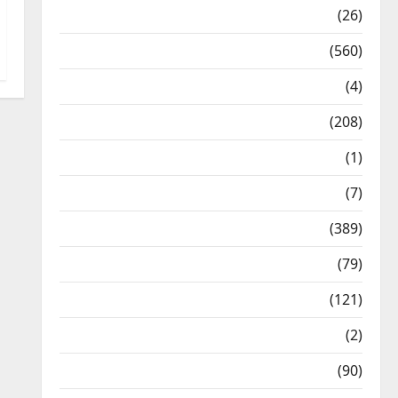
Health & Wellness
(26)
Local News
(560)
Naukri
(4)
News
(208)
Opinion / Editorial
(1)
Opinion & Editorial
(7)
Politics
(389)
Sarkari Naukri
(79)
Spirituality
(121)
Temples
(2)
Temples
(90)