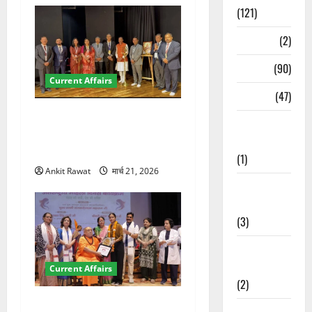
(121)
Temples
(2)
Temples
(90)
Current Affairs
Travel
(47)
देहरादून में इंटरनेशनल मैरीटाइम
Treks &
कॉन्फ्रेंस की शुरुआत, 7 देशों के
Adventures
200+ प्रतिनिधि शामिल
(1)
Ankit Rawat
मार्च 21, 2026
Treks &
Adventures
(3)
Waterfalls &
Nature
Current Affairs
(2)
“पहाड़ की नारी, देश की शक्ति”
Waterfalls &