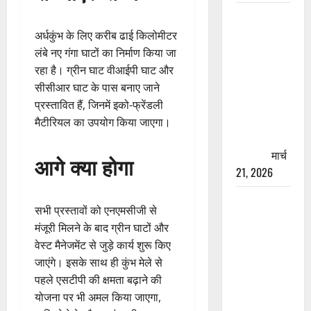
रामझूला पुल
की मरम्मत
अर्धकुंभ के लिए करीब ढाई किलोमीटर
शुरू! 11
लंबे नए गंगा घाटों का निर्माण किया जा
करोड़ की
रहा है। ग्रीन घाट वीआईपी घाट और
योजना,
सीसीआर घाट के पास बनाए जाने
चारधाम
प्रस्तावित हैं, जिनमें इको-फ्रेंडली
यात्रा से
मैटीरियल का उपयोग किया जाएगा।
पहले होगा
काम पूरा
मार्च
आगे क्या होगा
21, 2026
AIIMS
सभी प्रस्तावों को एनएमसीजी से
ऋषिकेश के
मंजूरी मिलने के बाद ग्रीन घाटों और
नाम पर
वेस्ट मैनेजमेंट से जुड़े कार्य शुरू किए
नौकरी का
जाएंगे। इसके साथ ही कुंभ मेले से
झांसा! फर्जी
पहले एसटीपी की क्षमता बढ़ाने की
भर्ती विज्ञापन
योजना पर भी अमल किया जाएगा,
से युवाओं को