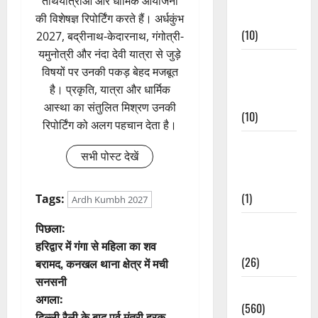
तीर्थयात्राओं और धार्मिक आयोजनों
Events
की विशेषज्ञ रिपोर्टिंग करते हैं। अर्धकुंभ
(10)
2027, बद्रीनाथ-केदारनाथ, गंगोत्री-
यमुनोत्री और नंदा देवी यात्रा से जुड़े
Food &
विषयों पर उनकी पकड़ बेहद मजबूत
Local
है। प्रकृति, यात्रा और धार्मिक
Cuisine
आस्था का संतुलित मिश्रण उनकी
(10)
रिपोर्टिंग को अलग पहचान देता है।
Food &
सभी पोस्ट देखें
Local
Cuisine
(1)
Tags:
Ardh Kumbh 2027
पो
Health &
पिछला:
Wellness
हरिद्वार में गंगा से महिला का शव
स्ट
(26)
बरामद, कनखल थाना क्षेत्र में मची
सनसनी
ने
Local News
अगला:
(560)
दिल्ली रैली के बाद पूर्व मंत्री हरक