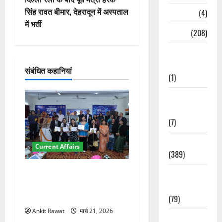
वि
सिंह रावत बीमार, देहरादून में अस्पताल
Naukri
(4)
गे
में भर्ती
News
(208)
श
Opinion /
न
Editorial
संबंधित कहानियां
(1)
Opinion &
Editorial
(7)
Politics
Current Affairs
(389)
देहरादून में युवा संसद 2026:
Sarkari
छात्रों ने लोकतंत्र और संविधान
Naukri
पर रखे दमदार विचार
(79)
Ankit Rawat
मार्च 21, 2026
Spirituality