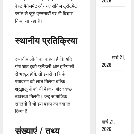
2026
वेस्ट मैनेजमेंट और नए सीवेज ट्रीटमेंट
ऋषिकेश में
प्लांट से जुड़े प्रस्तावों पर भी विचार
बड़ा प्रॉपर्टी
किया जा रहा है।
फ्रॉड! 100
रुपये के स्टांप
स्थानीय प्रतिक्रिया
पेपर पर NRI
की जमीन
हड़पी
मार्च 21,
स्थानीय लोगों का कहना है कि यदि
2026
गंगा घाट इको-फ्रेंडली और हरियाली
से भरपूर होंगे, तो इससे न सिर्फ
मसूरी रोड
पर्यावरण को लाभ मिलेगा बल्कि
हादसा: खाई में
श्रद्धालुओं को भी बेहतर और स्वच्छ
गिरी थार, एक
व्यवस्था मिलेगी। कई सामाजिक
युवक की मौत
संगठनों ने भी इस पहल का स्वागत
—SDRF ने
किया है।
दो को बचाया
मार्च 21,
संख्याएं / तथ्य
2026