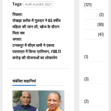
Tags:
(121)
Ardh Kumbh 2027
पो
पिछला:
Temples
(2)
पोखड़ा ब्लॉक में गुलदार ने 65 वर्षीय
स्ट
Temples
(90)
महिला की जान ली, खोज के दौरान
मिला शव
Travel
(47)
ने
अगला:
Treks &
वि
टनकपुर में सीएम धामी ने एकता
Adventures
पदयात्रा में किया प्रतिभाग, ₹88.11
गे
(1)
करोड़ की योजनाओं का लोकार्पण
श
Treks &
Adventures
न
(3)
संबंधित कहानियां
Waterfalls &
Nature
(2)
Waterfalls &