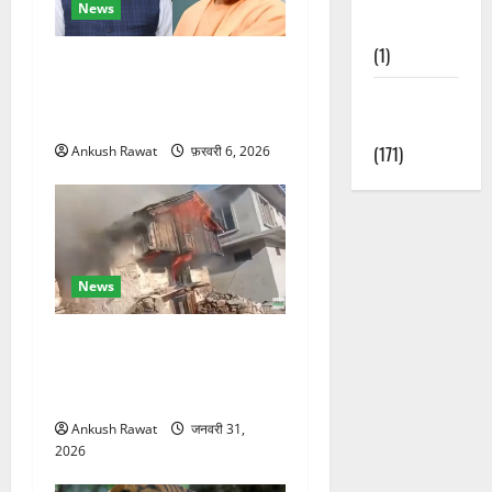
News
Nature
(1)
रक्षा मंत्री राजनाथ सिंह और
सीएम योगी आज पहुंचेंगे, हरिद्वार
Weather
कार्यक्रम में होंगे शामिल
Update
(171)
Ankush Rawat
फ़रवरी 6, 2026
News
चकराता के गमरी गांव में तीन
मंजिला देवदार का मकान आग में
खाक, 25 लाख का नुकसान
Ankush Rawat
जनवरी 31,
2026