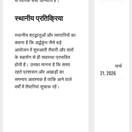
से व्यापक चर्चा अनिवार्य है।
रामझूला पुल
की मरम्मत
स्थानीय प्रतिक्रिया
शुरू! 11
करोड़ की
स्थानीय श्रद्धालुओं और व्यापारियों का
योजना,
कहना है कि अर्द्धकुंभ जैसे बड़े
चारधाम
आयोजन में शुरुआती तैयारी और संतों
यात्रा से
के सहयोग से ही व्यवस्था प्रभावित
पहले होगा
होती है। उनका मानना है कि समय
काम पूरा
मार्च
रहते प्रशासन और अखाड़ों का
21, 2026
समन्वय आवश्यक है ताकि आने वाले
AIIMS
वर्षों में तैयारियां सुचारू रहें।
ऋषिकेश के
नाम पर
नौकरी का
झांसा! फर्जी
भर्ती विज्ञापन
से युवाओं को