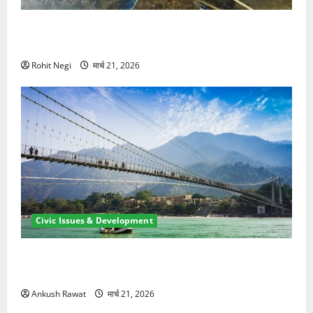
मसूरी रोड हादसा: खाई में गिरी थार, एक युवक की मौत—SDRF
ने दो को बचाया
Rohit Negi
मार्च 21, 2026
Civic Issues & Development
रामझूला पुल की मरम्मत शुरू! 11 करोड़ की योजना, चारधाम
यात्रा से पहले होगा काम पूरा
Ankush Rawat
मार्च 21, 2026