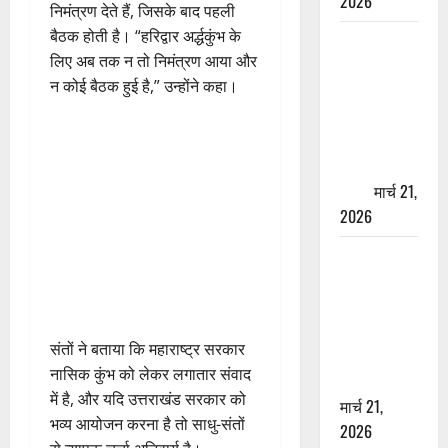
2026
निमंत्रण देते हैं, जिसके बाद पहली
बैठक होती है। “हरिद्वार अर्द्धकुंभ के
ऋषिकेश में
लिए अब तक न तो निमंत्रण आया और
बड़ा प्रॉपर्टी
न कोई बैठक हुई है,” उन्होंने कहा।
फ्रॉड! 100
रुपये के स्टांप
पेपर पर NRI
की जमीन
हड़पी
मार्च 21,
2026
मसूरी रोड
हादसा: खाई में
गिरी थार, एक
युवक की मौत
संतों ने बताया कि महाराष्ट्र सरकार
—SDRF ने
नासिक कुंभ को लेकर लगातार संवाद
दो को बचाया
में है, और यदि उत्तराखंड सरकार को
मार्च 21,
भव्य आयोजन करना है तो साधु-संतों
2026