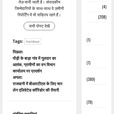
तेज़ मानी जाती है। संपादकीय
Naukri
(4)
जिम्मेदारियों के साथ-साथ वे ज़मीनी
रिपोर्टिंग में भी सक्रिय रहते हैं।
News
(208)
सभी पोस्ट देखें
Opinion /
Editorial
(1)
Tags:
Haridwar
Opinion &
पो
पिछला:
Editorial
पौड़ी के बाड़ा गांव में गुलदार का
स्ट
(7)
आतंक, ग्रामीणों का वन विभाग
कार्यालय पर प्रदर्शन
ने
Politics
अगला:
(389)
वि
राजधानी में बीआरटीएस के लिए चार
Sarkari
लेन एलिवेटेड कॉरिडोर की तैयारी
गे
Naukri
(79)
श
Spirituality
संबंधित कहानियां