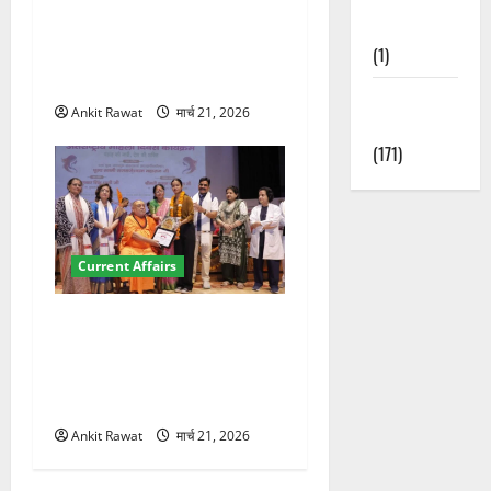
देहरादून में इंटरनेशनल मैरीटाइम
Nature
कॉन्फ्रेंस की शुरुआत, 7 देशों के
(1)
200+ प्रतिनिधि शामिल
Weather
Ankit Rawat
मार्च 21, 2026
Update
(171)
Current Affairs
“पहाड़ की नारी, देश की शक्ति”
कार्यक्रम में गूंजी महिला
सशक्तीकरण की आवाज, 12
महिलाओं को मिला सम्मान
Ankit Rawat
मार्च 21, 2026