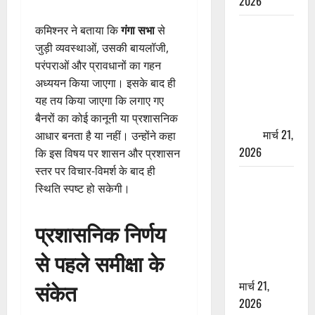
2026
ऋषिकेश में
कमिश्नर ने बताया कि
गंगा सभा
से
बड़ा प्रॉपर्टी
जुड़ी व्यवस्थाओं, उसकी बायलॉजी,
फ्रॉड! 100
परंपराओं और प्रावधानों का गहन
रुपये के स्टांप
अध्ययन किया जाएगा। इसके बाद ही
पेपर पर NRI
यह तय किया जाएगा कि लगाए गए
की जमीन
बैनरों का कोई कानूनी या प्रशासनिक
हड़पी
मार्च 21,
आधार बनता है या नहीं। उन्होंने कहा
2026
कि इस विषय पर शासन और प्रशासन
स्तर पर विचार-विमर्श के बाद ही
मसूरी रोड
स्थिति स्पष्ट हो सकेगी।
हादसा: खाई में
गिरी थार, एक
प्रशासनिक निर्णय
युवक की मौत
—SDRF ने
से पहले समीक्षा के
दो को बचाया
संकेत
मार्च 21,
2026