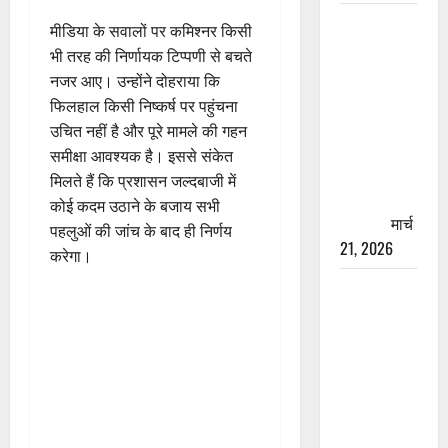
रामझूला पुल
मीडिया के सवालों पर कमिश्नर किसी
की मरम्मत
भी तरह की निर्णायक टिप्पणी से बचते
शुरू! 11
नजर आए। उन्होंने दोहराया कि
करोड़ की
फिलहाल किसी निष्कर्ष पर पहुंचना
योजना,
उचित नहीं है और पूरे मामले की गहन
चारधाम
समीक्षा आवश्यक है। इससे संकेत
यात्रा से
मिलते हैं कि प्रशासन जल्दबाजी में
पहले होगा
कोई कदम उठाने के बजाय सभी
काम पूरा
मार्च
पहलुओं की जांच के बाद ही निर्णय
21, 2026
करेगा।
AIIMS
ऋषिकेश के
नाम पर
नौकरी का
झांसा! फर्जी
भर्ती विज्ञापन
से युवाओं को