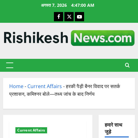
छोड़कर
अगस्त 7, 2026
4:47:01 AM
सामग्री
Facebook
X
YouTube
पर
जाएँ
प्राथमिक
सूची
Home
-
Current Affairs
-
हरकी पैड़ी बैनर विवाद पर सतर्क
प्रशासन, कमिश्नर बोले—तथ्य जांच के बाद निर्णय
हमारे साथ
Current Affairs
जुड़े