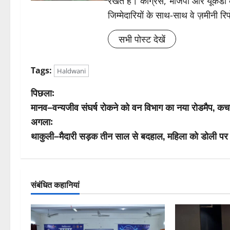
रखते हैं। कांग्रेस, भाजपा और यूकेड
जिम्मेदारियों के साथ-साथ वे ज़मीनी रिपोर
सभी पोस्ट देखें
Tags:
Haldwani
पो
पिछला:
मानव–वन्यजीव संघर्ष रोकने को वन विभाग का नया रोडमैप, क
स्ट
अगला:
ने
थाकुली–मैदारी सड़क तीन साल से बदहाल, महिला को डोली पर 
वि
गे
संबंधित कहानियां
श
न