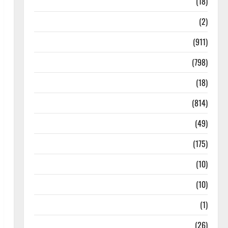
Astrology
(18)
Bizarre
(2)
Civic Issues & Development
(911)
Crime & Accident
(798)
Culture & Lifestyle
(18)
Current Affairs
(814)
Education & Exam Updates
(49)
Festivals & Events
(175)
Festivals & Events
(10)
Food & Local Cuisine
(10)
Food & Local Cuisine
(1)
Health & Wellness
(26)