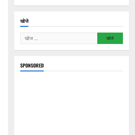
खोजे
निम्न
को
खोजें:
SPONSORED