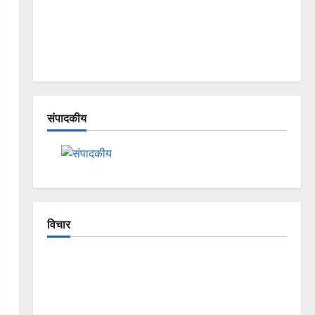
संपादकीय
विचार
The Crumbling Mountains of Uttarakhand:
Continuous Disasters in Dehradun, Chamoli, and
Joshimath — Why Is This Destruction Repeating?