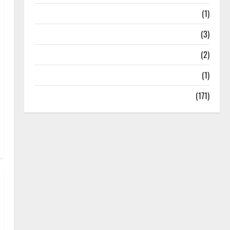
Treks & Adventures
(1)
Treks & Adventures
(3)
Waterfalls & Nature
(2)
Waterfalls & Nature
(1)
Weather Update
(171)