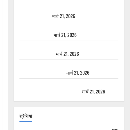
दून में रफ्तार का कहर! 120 Km/h थार ने स्कूटी सवारों को
कुचला, एक की मौत
मार्च 21, 2026
ऋषिकेश में बड़ा प्रॉपर्टी फ्रॉड! 100 रुपये के स्टांप पेपर पर
NRI की जमीन हड़पी
मार्च 21, 2026
मसूरी रोड हादसा: खाई में गिरी थार, एक युवक की मौत—
SDRF ने दो को बचाया
मार्च 21, 2026
रामझूला पुल की मरम्मत शुरू! 11 करोड़ की योजना, चारधाम
यात्रा से पहले होगा काम पूरा
मार्च 21, 2026
AIIMS ऋषिकेश के नाम पर नौकरी का झांसा! फर्जी भर्ती
विज्ञापन से युवाओं को ठगने की कोशिश
मार्च 21, 2026
श्रेणियां