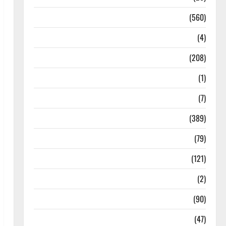
Local News
(560)
Naukri
(4)
News
(208)
Opinion / Editorial
(1)
Opinion & Editorial
(7)
Politics
(389)
Sarkari Naukri
(79)
Spirituality
(121)
Temples
(2)
Temples
(90)
Travel
(47)