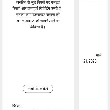
जनहित से जुड़े विषयों पर मजबूत
रामझूला पुल
रिसर्च और तथ्यपूर्ण रिपोर्टिंग करते हैं।
की मरम्मत
उनका काम उत्तराखंड समाज की
शुरू! 11
असल आवाज़ को सामने लाने पर
करोड़ की
केंद्रित है।
योजना,
चारधाम
यात्रा से
पहले होगा
काम पूरा
मार्च
21, 2026
AIIMS
ऋषिकेश के
नाम पर
सभी पोस्ट देखें
नौकरी का
झांसा! फर्जी
भर्ती विज्ञापन
पो
पिछला:
से युवाओं को