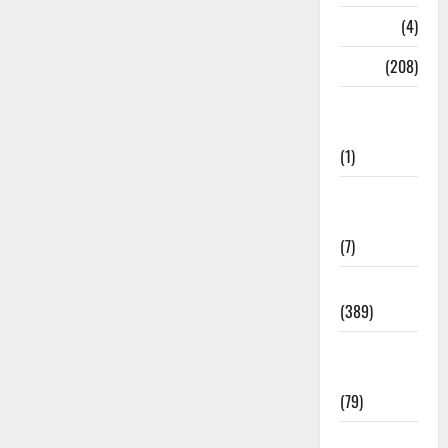
Naukri
(4)
News
(208)
Opinion /
Editorial
(1)
Opinion &
Editorial
(7)
Politics
(389)
Sarkari
Naukri
(79)
Spirituality