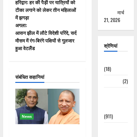
हरिद्वार: हर की पैड़ी पर यात्रियों को
ठगने की
स्ट
टीका लगाने को लेकर तीन महिलाओं
कोशिश
मार्च
में झगड़ा
ने
21, 2026
अगला:
वि
आसन झील में लौटे विदेशी परिंदे, सर्द
मौसम में रंग-बिरंगे पक्षियों से गुलजार
गे
श्रेणियां
हुआ वेटलैंड
श
Astrology
(18)
न
संबंधित कहानियां
Bizarre
(2)
Civic Issues
&
Development
(911)
News
Crime &
रक्षा मंत्री राजनाथ सिंह और
Accident