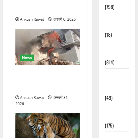
सीएम योगी आज पहुंचेंगे, हरिद्वार
(798)
कार्यक्रम में होंगे शामिल
Culture &
Ankush Rawat
फ़रवरी 6, 2026
Lifestyle
(18)
Current
Affairs
News
(814)
चकराता के गमरी गांव में तीन
Education &
मंजिला देवदार का मकान आग में
Exam
खाक, 25 लाख का नुकसान
Updates
(49)
Ankush Rawat
जनवरी 31,
2026
Festivals &
Events
(175)
Festivals &