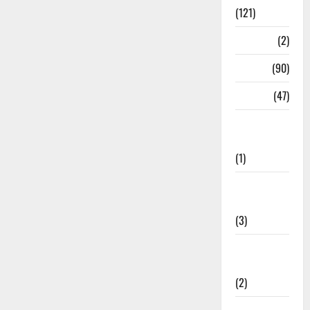
(121)
Temples
(2)
Temples
(90)
Travel
(47)
Treks &
Adventures
(1)
Treks &
Adventures
(3)
Waterfalls &
Nature
(2)
Waterfalls &