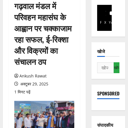
गढ़वाल मंडल में
परिवहन महासंघ के
Facebook
X
YouTube
आह्वान पर चक्काजाम
रहा सफल, ई-रिक्शा
और विक्रमों का
खोजे
संचालन ठप
निम्न
को
Ankush Rawat
खोजें:
अक्टूबर 29, 2025
1 मिनट पढ़ें
SPONSORED
संपादकीय