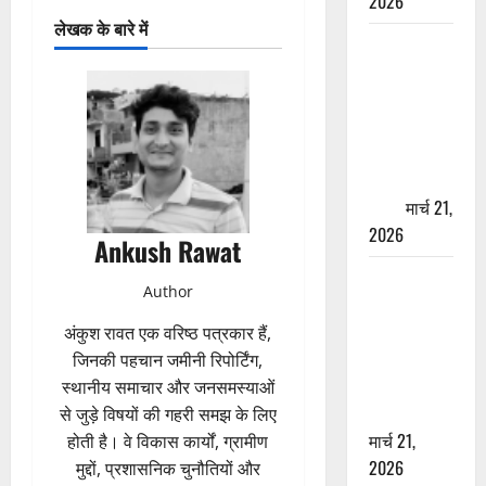
2026
लेखक के बारे में
ऋषिकेश में
बड़ा प्रॉपर्टी
फ्रॉड! 100
रुपये के स्टांप
पेपर पर NRI
की जमीन
हड़पी
मार्च 21,
2026
Ankush Rawat
मसूरी रोड
Author
हादसा: खाई में
गिरी थार, एक
अंकुश रावत एक वरिष्ठ पत्रकार हैं,
युवक की मौत
जिनकी पहचान जमीनी रिपोर्टिंग,
—SDRF ने
स्थानीय समाचार और जनसमस्याओं
दो को बचाया
से जुड़े विषयों की गहरी समझ के लिए
मार्च 21,
होती है। वे विकास कार्यों, ग्रामीण
2026
मुद्दों, प्रशासनिक चुनौतियों और