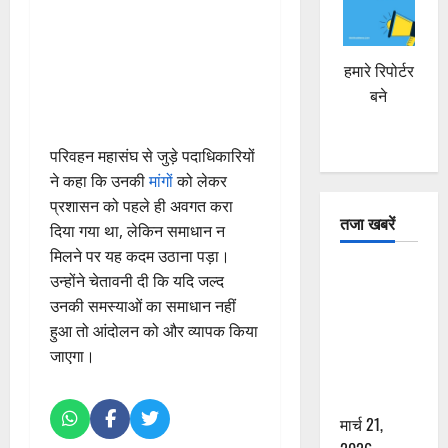
हमारे रिपोर्टर
बने
परिवहन महासंघ से जुड़े पदाधिकारियों
ने कहा कि उनकी
मांगों
को लेकर
प्रशासन को पहले ही अवगत करा
तजा खबरें
दिया गया था, लेकिन समाधान न
मिलने पर यह कदम उठाना पड़ा।
दून में रफ्तार
उन्होंने चेतावनी दी कि यदि जल्द
का कहर! 120
उनकी समस्याओं का समाधान नहीं
Km/h थार ने
हुआ तो आंदोलन को और व्यापक किया
स्कूटी सवारों
जाएगा।
को कुचला,
एक की मौत
मार्च 21,