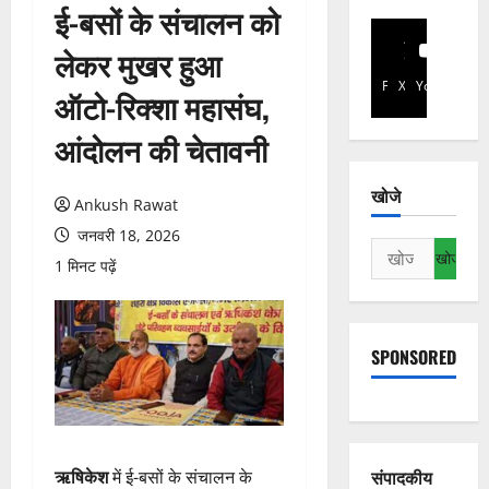
ई-बसों के संचालन को
लेकर मुखर हुआ
Facebook
X
YouTube
ऑटो-रिक्शा महासंघ,
आंदोलन की चेतावनी
खोजे
Ankush Rawat
जनवरी 18, 2026
निम्न
1 मिनट पढ़ें
को
खोजें:
SPONSORED
संपादकीय
ऋषिकेश
में ई-बसों के संचालन के