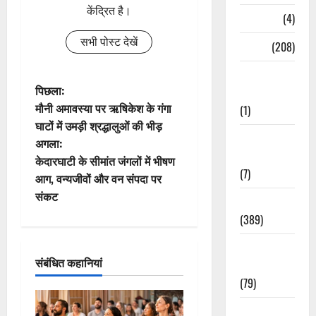
केंद्रित है।
Naukri
(4)
सभी पोस्ट देखें
News
(208)
Opinion /
पो
पिछला:
Editorial
मौनी अमावस्या पर ऋषिकेश के गंगा
(1)
स्ट
घाटों में उमड़ी श्रद्धालुओं की भीड़
Opinion &
अगला:
ने
Editorial
केदारघाटी के सीमांत जंगलों में भीषण
(7)
वि
आग, वन्यजीवों और वन संपदा पर
संकट
Politics
गे
(389)
श
Sarkari
संबंधित कहानियां
Naukri
न
(79)
Spirituality