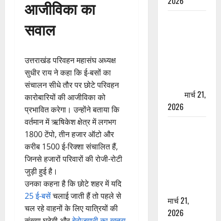
2026
आजीविका का
ऋषिकेश में
सवाल
बड़ा प्रॉपर्टी
फ्रॉड! 100
रुपये के स्टांप
उत्तराखंड परिवहन महासंघ अध्यक्ष
पेपर पर NRI
सुधीर राय ने कहा कि ई-बसों का
की जमीन
संचालन सीधे तौर पर छोटे परिवहन
हड़पी
मार्च 21,
कारोबारियों की आजीविका को
2026
प्रभावित करेगा। उन्होंने बताया कि
वर्तमान में ऋषिकेश क्षेत्र में लगभग
मसूरी रोड
1800 टेंपो, तीन हजार ऑटो और
हादसा: खाई में
करीब 1500 ई-रिक्शा संचालित हैं,
गिरी थार, एक
जिनसे हजारों परिवारों की रोजी-रोटी
युवक की मौत
जुड़ी हुई है।
—SDRF ने
उनका कहना है कि छोटे शहर में यदि
दो को बचाया
25 ई-बसें
चलाई जाती हैं तो पहले से
मार्च 21,
चल रहे वाहनों के लिए यात्रियों की
2026
संख्या घटेगी और
बेरोजगारी का खतरा