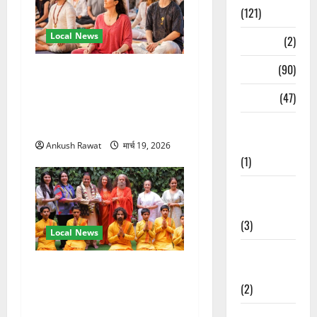
(121)
Local News
Temples
(2)
Temples
(90)
अंतरराष्ट्रीय योग महोत्सव में
तीसरे दिन योग की गहराई, साधकों
Travel
(47)
ने सीखी प्राणायाम और मेडिटेशन
तकनीक
Treks &
Adventures
Ankush Rawat
मार्च 19, 2026
(1)
Treks &
Adventures
(3)
Local News
Waterfalls &
परमार्थ निकेतन पहुंचे अनूप
Nature
जलोटा, गंगा आरती में लिया भाग,
(2)
स्वामी चिदानंद से मुलाकात
Waterfalls &