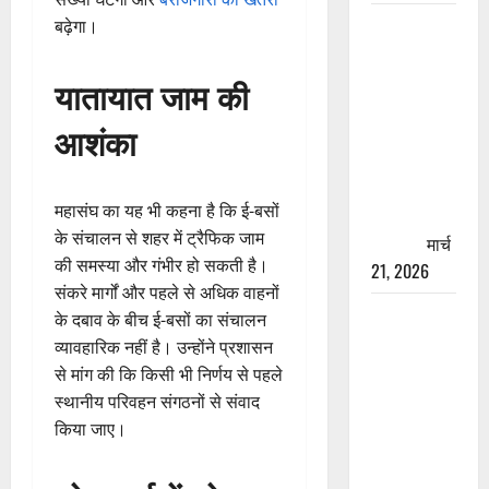
रामझूला पुल
बढ़ेगा।
की मरम्मत
शुरू! 11
यातायात जाम की
करोड़ की
आशंका
योजना,
चारधाम
यात्रा से
महासंघ का यह भी कहना है कि ई-बसों
पहले होगा
के संचालन से शहर में ट्रैफिक जाम
काम पूरा
मार्च
की समस्या और गंभीर हो सकती है।
21, 2026
संकरे मार्गों और पहले से अधिक वाहनों
AIIMS
के दबाव के बीच ई-बसों का संचालन
ऋषिकेश के
व्यावहारिक नहीं है। उन्होंने प्रशासन
नाम पर
से मांग की कि किसी भी निर्णय से पहले
नौकरी का
स्थानीय परिवहन संगठनों से संवाद
झांसा! फर्जी
किया जाए।
भर्ती विज्ञापन
से युवाओं को