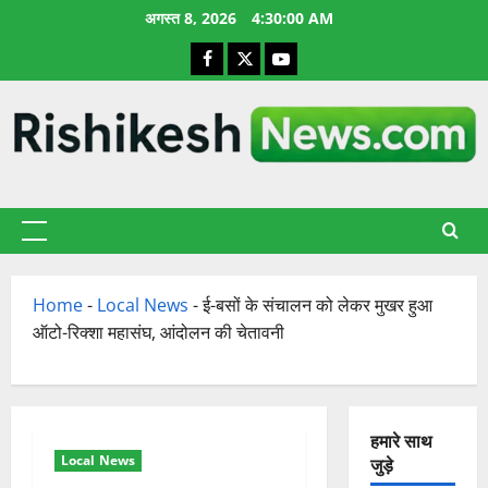
छोड़कर
अगस्त 8, 2026
4:30:01 AM
सामग्री
Facebook
X
YouTube
पर
जाएँ
प्राथमिक
सूची
Home
-
Local News
-
ई-बसों के संचालन को लेकर मुखर हुआ
ऑटो-रिक्शा महासंघ, आंदोलन की चेतावनी
हमारे साथ
Local News
जुड़े