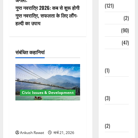
अगला:
(121)
वि
गुप्त नवरात्रि 2026: कब से शुरू होगी
गुप्त नवरात्रि, सफलता के लिए लौंग-
Temples
(2)
गे
हल्दी का उपाय
Temples
(90)
श
Travel
(47)
न
संबंधित कहानियां
Treks &
Adventures
(1)
Treks &
Adventures
Civic Issues & Development
(3)
रामझूला पुल की मरम्मत शुरू! 11
Waterfalls &
करोड़ की योजना, चारधाम यात्रा
Nature
से पहले होगा काम पूरा
(2)
Ankush Rawat
मार्च 21, 2026
Waterfalls &