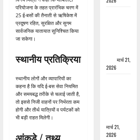
2026
परियोजना के तहत प्रारंभिक चरण में
ऋषिकेश में
25 ई-बसों की तैनाती से ऋषिकेश में
बड़ा प्रॉपर्टी
प्रदूषण रहित, सुरक्षित और सुगम
फ्रॉड! 100
सार्वजनिक यातायात सुनिश्चित किया
रुपये के स्टांप
जा सकेगा।
पेपर पर NRI
की जमीन
स्थानीय प्रतिक्रिया
हड़पी
मार्च 21,
2026
स्थानीय लोगों और व्यापारियों का
मसूरी रोड
कहना है कि यदि ई-बस सेवा नियमित
हादसा: खाई में
और समयबद्ध तरीके से चलाई जाती है,
गिरी थार, एक
तो इससे निजी वाहनों पर निर्भरता कम
युवक की मौत
होगी और तीर्थ यात्रियों व पर्यटकों को
—SDRF ने
भी बड़ी राहत मिलेगी।
दो को बचाया
मार्च 21,
आंकड़े / तथ्य
2026