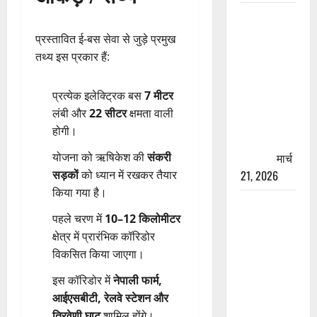
रामझूला पुल
की मरम्मत
प्रस्तावित ई-बस सेवा से जुड़े प्रमुख
शुरू! 11
तथ्य इस प्रकार हैं:
करोड़ की
योजना,
प्रत्येक इलेक्ट्रिक बस
7 मीटर
चारधाम
लंबी और
22 सीटर
क्षमता वाली
यात्रा से
होगी।
पहले होगा
काम पूरा
मार्च
योजना को ऋषिकेश की
संकरी
21, 2026
सड़कों
को ध्यान में रखकर तैयार
किया गया है।
AIIMS
पहले चरण में
10–12 किलोमीटर
ऋषिकेश के
क्षेत्र में प्रारंभिक कॉरिडोर
नाम पर
विकसित किया जाएगा।
नौकरी का
झांसा! फर्जी
इस कॉरिडोर में
नेपाली फार्म,
भर्ती विज्ञापन
आईएसबीटी, रेलवे स्टेशन और
से युवाओं को
त्रिवेणी घाट
शामिल होंगे।