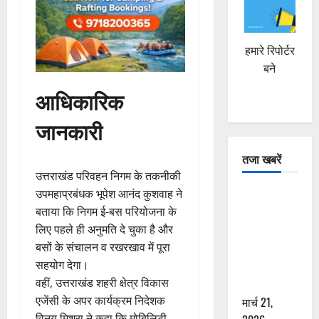
हमारे रिपोर्टर
बने
आधिकारिक
जानकारी
तजा खबरें
उत्तराखंड परिवहन निगम के तकनीकी
उपमहाप्रबंधक भूपेश आनंद कुशवाह ने
दून में रफ्तार
बताया कि निगम ई-बस परियोजना के
का कहर! 120
लिए पहले ही अनुमति दे चुका है और
Km/h थार ने
बसों के संचालन व रखरखाव में पूरा
स्कूटी सवारों
सहयोग देगा।
को कुचला,
वहीं, उत्तराखंड शहरी क्षेत्र विकास
एक की मौत
एजेंसी के अपर कार्यक्रम निदेशक
मार्च 21,
विनय मिश्रा ने कहा कि मोबिलिटी