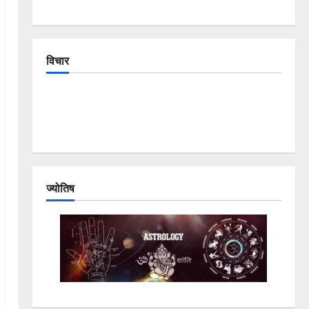
विचार
The Crumbling Mountains of Uttarakhand:
Continuous Disasters in Dehradun, Chamoli, and
Joshimath — Why Is This Destruction Repeating?
ज्योतिष