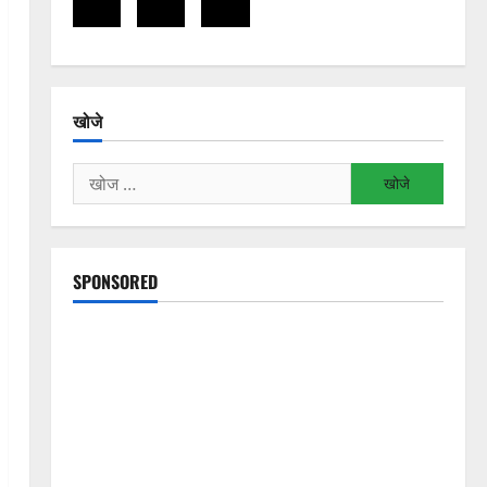
खोजे
निम्न
को
खोजें:
SPONSORED