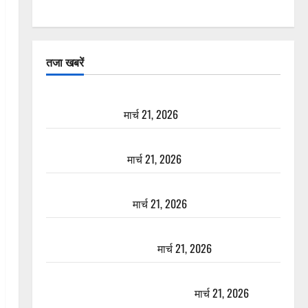
तजा खबरें
दून में रफ्तार का कहर! 120 Km/h थार ने स्कूटी सवारों को
कुचला, एक की मौत
मार्च 21, 2026
ऋषिकेश में बड़ा प्रॉपर्टी फ्रॉड! 100 रुपये के स्टांप पेपर पर
NRI की जमीन हड़पी
मार्च 21, 2026
मसूरी रोड हादसा: खाई में गिरी थार, एक युवक की मौत—
SDRF ने दो को बचाया
मार्च 21, 2026
रामझूला पुल की मरम्मत शुरू! 11 करोड़ की योजना, चारधाम
यात्रा से पहले होगा काम पूरा
मार्च 21, 2026
AIIMS ऋषिकेश के नाम पर नौकरी का झांसा! फर्जी भर्ती
विज्ञापन से युवाओं को ठगने की कोशिश
मार्च 21, 2026