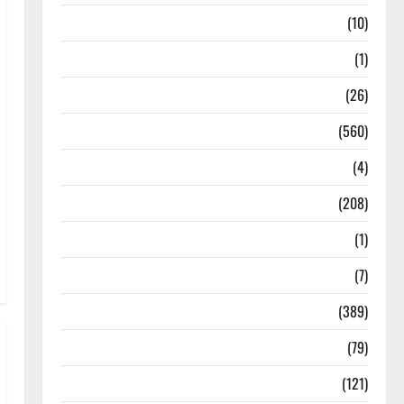
Food & Local Cuisine
(10)
Food & Local Cuisine
(1)
Health & Wellness
(26)
Local News
(560)
Naukri
(4)
News
(208)
Opinion / Editorial
(1)
Opinion & Editorial
(7)
Politics
(389)
Sarkari Naukri
(79)
Spirituality
(121)