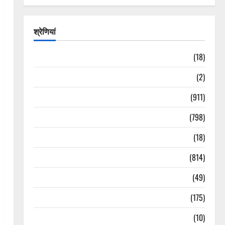
श्रेणियां
Astrology
(18)
Bizarre
(2)
Civic Issues & Development
(911)
Crime & Accident
(798)
Culture & Lifestyle
(18)
Current Affairs
(814)
Education & Exam Updates
(49)
Festivals & Events
(175)
Festivals & Events
(10)