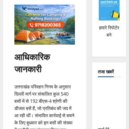
हमारे रिपोर्टर
बने
आधिकारिक
जानकारी
तजा खबरें
दून में रफ्तार
उत्तराखंड परिवहन निगम के अनुसार
का कहर! 120
दिल्ली मार्ग पर संचालित कुल 540
Km/h थार ने
बसों में से 192 बीएस-4 श्रेणी की
स्कूटी सवारों
डीजल बसें हैं, जो प्रतिबंध की जद में
को कुचला,
आ रही थीं। संभावित कार्रवाई से बचने
एक की मौत
के लिए बुधवार को इन बसों की संख्या