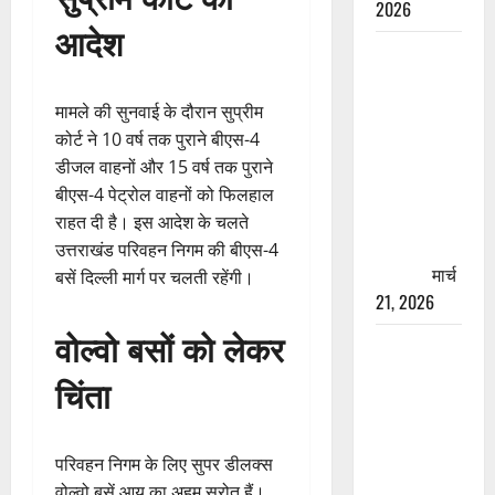
2026
आदेश
रामझूला पुल
की मरम्मत
शुरू! 11
मामले की सुनवाई के दौरान सुप्रीम
करोड़ की
कोर्ट ने 10 वर्ष तक पुराने बीएस-4
योजना,
डीजल वाहनों और 15 वर्ष तक पुराने
चारधाम
बीएस-4 पेट्रोल वाहनों को फिलहाल
यात्रा से
राहत दी है। इस आदेश के चलते
पहले होगा
उत्तराखंड परिवहन निगम की बीएस-4
काम पूरा
मार्च
बसें दिल्ली मार्ग पर चलती रहेंगी।
21, 2026
वोल्वो बसों को लेकर
AIIMS
ऋषिकेश के
चिंता
नाम पर
नौकरी का
झांसा! फर्जी
परिवहन निगम के लिए सुपर डीलक्स
भर्ती विज्ञापन
वोल्वो बसें आय का अहम स्रोत हैं।