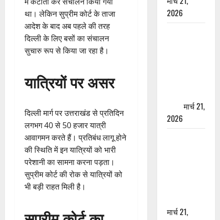
मार्च 21,
में कटौती कर संचालन किया गया
2026
था। लेकिन सुप्रीम कोर्ट के ताजा
आदेश के बाद अब पहले की तरह
ऋषिकेश में
दिल्ली के लिए बसों का संचालन
बड़ा प्रॉपर्टी
सुचारु रूप से किया जा रहा है।
फ्रॉड! 100
रुपये के स्टांप
यात्रियों पर असर
पेपर पर NRI
की जमीन
हड़पी
मार्च 21,
दिल्ली मार्ग पर उत्तराखंड से प्रतिदिन
2026
लगभग 40 से 50 हजार यात्री
मसूरी रोड
आवागमन करते हैं। प्रतिबंध लागू होने
हादसा: खाई में
की स्थिति में इन यात्रियों को भारी
गिरी थार, एक
परेशानी का सामना करना पड़ता।
युवक की मौत
सुप्रीम कोर्ट की रोक से यात्रियों को
—SDRF ने
भी बड़ी राहत मिली है।
दो को बचाया
मार्च 21,
सुप्रीम कोर्ट का