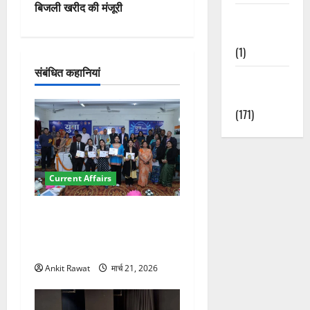
गे
बिजली खरीद की मंजूरी
Waterfalls &
श
Nature
(1)
न
संबंधित कहानियां
Weather
Update
(171)
Current Affairs
देहरादून में युवा संसद 2026:
छात्रों ने लोकतंत्र और संविधान
पर रखे दमदार विचार
Ankit Rawat
मार्च 21, 2026