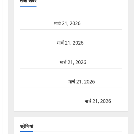
तजा खबरें
दून में रफ्तार का कहर! 120 Km/h थार ने स्कूटी सवारों को
कुचला, एक की मौत
मार्च 21, 2026
ऋषिकेश में बड़ा प्रॉपर्टी फ्रॉड! 100 रुपये के स्टांप पेपर पर
NRI की जमीन हड़पी
मार्च 21, 2026
मसूरी रोड हादसा: खाई में गिरी थार, एक युवक की मौत—
SDRF ने दो को बचाया
मार्च 21, 2026
रामझूला पुल की मरम्मत शुरू! 11 करोड़ की योजना, चारधाम
यात्रा से पहले होगा काम पूरा
मार्च 21, 2026
AIIMS ऋषिकेश के नाम पर नौकरी का झांसा! फर्जी भर्ती
विज्ञापन से युवाओं को ठगने की कोशिश
मार्च 21, 2026
श्रेणियां