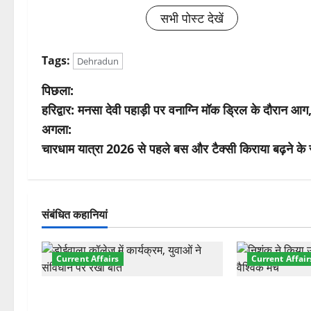
सभी पोस्ट देखें
Tags:
Dehradun
पो
पिछला:
हरिद्वार: मनसा देवी पहाड़ी पर वनाग्नि मॉक ड्रिल के दौरान आ
स्ट
अगला:
ने
चारधाम यात्रा 2026 से पहले बस और टैक्सी किराया बढ़ने क
वि
गे
संबंधित कहानियां
श
Current Affairs
Current Affair
न
देहरादून में युवा संसद 2026: छात्रों ने
देहरादून में इंटर