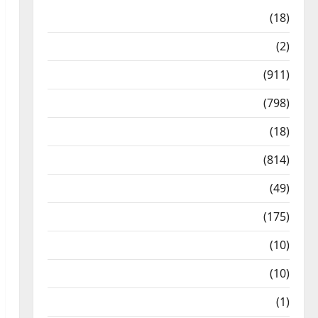
Astrology
(18)
Bizarre
(2)
Civic Issues & Development
(911)
Crime & Accident
(798)
Culture & Lifestyle
(18)
Current Affairs
(814)
Education & Exam Updates
(49)
Festivals & Events
(175)
Festivals & Events
(10)
Food & Local Cuisine
(10)
Food & Local Cuisine
(1)