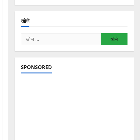
खोजे
निम्न
को
खोजें:
SPONSORED