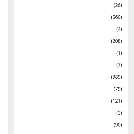
Health & Wellness
(26)
Local News
(560)
Naukri
(4)
News
(208)
Opinion / Editorial
(1)
Opinion & Editorial
(7)
Politics
(389)
Sarkari Naukri
(79)
Spirituality
(121)
Temples
(2)
Temples
(90)