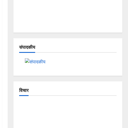
संपादकीय
विचार
The Crumbling Mountains of
Uttarakhand: Continuous Disasters in
Dehradun, Chamoli, and Joshimath —
Why Is This Destruction Repeating?