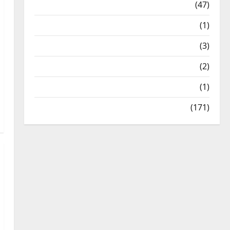
Travel
(47)
Treks & Adventures
(1)
Treks & Adventures
(3)
Waterfalls & Nature
(2)
Waterfalls & Nature
(1)
Weather Update
(171)