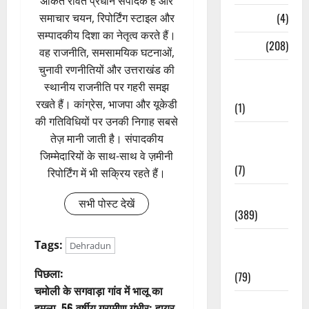
अंकित रावत प्रधान संपादक हैं और
Naukri
(4)
समाचार चयन, रिपोर्टिंग स्टाइल और
सम्पादकीय दिशा का नेतृत्व करते हैं।
News
(208)
वह राजनीति, समसामयिक घटनाओं,
चुनावी रणनीतियों और उत्तराखंड की
Opinion /
स्थानीय राजनीति पर गहरी समझ
Editorial
रखते हैं। कांग्रेस, भाजपा और यूकेडी
(1)
की गतिविधियों पर उनकी निगाह सबसे
Opinion &
तेज़ मानी जाती है। संपादकीय
Editorial
जिम्मेदारियों के साथ-साथ वे ज़मीनी
(7)
रिपोर्टिंग में भी सक्रिय रहते हैं।
Politics
सभी पोस्ट देखें
(389)
Sarkari
Tags:
Dehradun
Naukri
पो
पिछला:
(79)
चमोली के सगवाड़ा गांव में भालू का
स्ट
Spirituality
हमला, 56 वर्षीय ग्रामीण गंभीर; हायर