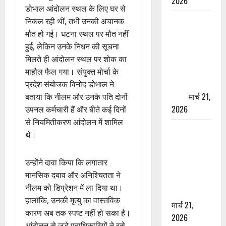
2026
डोभाल आंदोलन स्थल के लिए घर से
ऋषिकेश में
निकल रही थीं, तभी उनकी अचानक
बड़ा प्रॉपर्टी
मौत हो गई। धटना स्थल पर मौत नहीं
फ्रॉड! 100
हुई, लेकिन उनके निधन की सूचना
रुपये के स्टांप
मिलते ही आंदोलन स्थल पर शोक का
पेपर पर NRI
माहौल फैल गया। संयुक्त मोर्चा के
की जमीन
प्रदेश संयोजक विनोद डोभाल ने
हड़पी
मार्च 21,
बताया कि नीलम और उनके पति दोनों
2026
उपनल कर्मचारी हैं और बीते कई दिनों
से नियमितीकरण आंदोलन में शामिल
मसूरी रोड
थे।
हादसा: खाई में
गिरी थार, एक
उन्होंने दावा किया कि लगातार
युवक की मौत
मानसिक दबाव और अनिश्चितता ने
—SDRF ने
नीलम को डिप्रेशन में ला दिया था।
दो को बचाया
हालांकि, उनकी मृत्यु का वास्तविक
मार्च 21,
कारण अब तक स्पष्ट नहीं हो सका है।
2026
आंदोलन से जुड़े पदाधिकारियों ने इसे