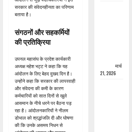
रामझूला पुल
सरकार की संवेदनहीनता का परिणाम
की मरम्मत
बताया है।
शुरू! 11
करोड़ की
संगठनों और सहकर्मियों
योजना,
की प्रतिक्रिया
चारधाम
यात्रा से
पहले होगा
उपनल महासंघ के प्रदेश कार्यकारी
काम पूरा
मार्च
अध्यक्ष महेश भट्ट ने कहा कि यह
21, 2026
आंदोलन के लिए बेहद दुखद दिन है।
उन्होंने कहा कि सरकार की लापरवाही
AIIMS
और संवेदना की कमी के कारण
ऋषिकेश के
कर्मचारियों को सात दिनों से खुले
नाम पर
आसमान के नीचे धरने पर बैठना पड़
नौकरी का
रहा है। आंदोलनकारियों ने नीलम
झांसा! फर्जी
डोभाल को श्रद्धांजलि दी और घोषणा
भर्ती विज्ञापन
की कि उनके असमय निधन से
से युवाओं को