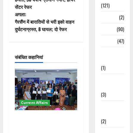
(121)
सेंटर रेफर
ने
अगला:
Temples
(2)
वि
गैरसैंण में बारातियों से भरी इको वाहन
Temples
(90)
दुर्घटनाग्रस्त, 8 घायल; दो रेफर
गे
Travel
(47)
श
Treks &
संबंधित कहानियां
न
Adventures
(1)
Treks &
Adventures
(3)
Current Affairs
Waterfalls &
Nature
देहरादून में युवा संसद 2026:
(2)
छात्रों ने लोकतंत्र और संविधान
Waterfalls &