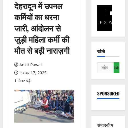
देहरादून में उपनल
कर्मियों का धरना
Facebook
X
YouTube
जारी, आंदोलन से
जुड़ी महिला कर्मी की
मौत से बढ़ी नाराज़गी
खोजे
Ankit Rawat
निम्न
को
नवम्बर 17, 2025
खोजें:
1 मिनट पढ़ें
SPONSORED
संपादकीय