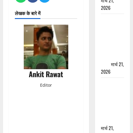
मार्च 21,
2026
लेखक के बारे में
ऋषिकेश में
बड़ा प्रॉपर्टी
फ्रॉड! 100
रुपये के स्टांप
पेपर पर NRI
की जमीन
हड़पी
मार्च 21,
2026
Ankit Rawat
मसूरी रोड
Editor
हादसा: खाई में
गिरी थार, एक
युवक की मौत
—SDRF ने
दो को बचाया
मार्च 21,