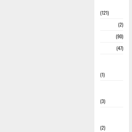
Spirituality
(121)
Temples
(2)
Temples
(90)
Travel
(47)
Treks &
Adventures
(1)
Treks &
Adventures
(3)
Waterfalls &
Nature
(2)