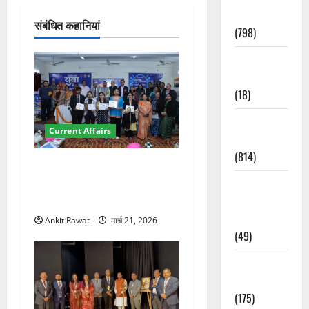
श
Accident
संबंधित कहानियां
न
(798)
Culture &
Lifestyle
(18)
Current
Current Affairs
Affairs
(814)
देहरादून में युवा संसद 2026:
छात्रों ने लोकतंत्र और संविधान
Education &
पर रखे दमदार विचार
Exam
Updates
Ankit Rawat
मार्च 21, 2026
(49)
Festivals &
Events
(175)