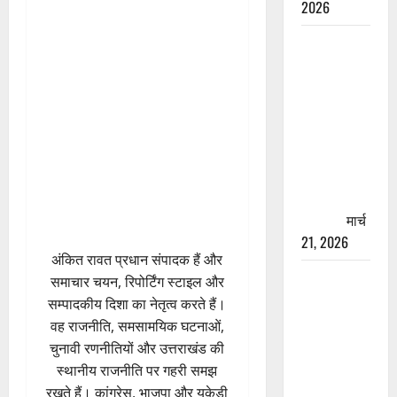
2026
रामझूला पुल
की मरम्मत
शुरू! 11
करोड़ की
योजना,
चारधाम
यात्रा से
पहले होगा
काम पूरा
मार्च
21, 2026
अंकित रावत प्रधान संपादक हैं और
AIIMS
समाचार चयन, रिपोर्टिंग स्टाइल और
ऋषिकेश के
सम्पादकीय दिशा का नेतृत्व करते हैं।
नाम पर
वह राजनीति, समसामयिक घटनाओं,
नौकरी का
चुनावी रणनीतियों और उत्तराखंड की
झांसा! फर्जी
स्थानीय राजनीति पर गहरी समझ
भर्ती विज्ञापन
रखते हैं। कांग्रेस, भाजपा और यूकेडी