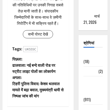
से युवाओं को
की गतिविधियों पर उनकी निगाह सबसे
ठगने की
तेज़ मानी जाती है। संपादकीय
कोशिश
मार्च
जिम्मेदारियों के साथ-साथ वे ज़मीनी
21, 2026
रिपोर्टिंग में भी सक्रिय रहते हैं।
सभी पोस्ट देखें
श्रेणियां
Tags:
UKSSSC
Astrology
पो
पिछला:
(18)
ढालवाला: नई बन्दे वाली रोड पर
स्ट
Bizarre
(2)
स्ट्रीट लाइट पोलों का लोकार्पण
अगला:
ने
Civic Issues
टिहरी पुलिस विवाद: केशव थलवाल
&
वि
मामले में बढ़ा बवाल, मुख्यमंत्री धामी से
Development
निष्पक्ष जांच की मांग
(911)
गे
Crime &