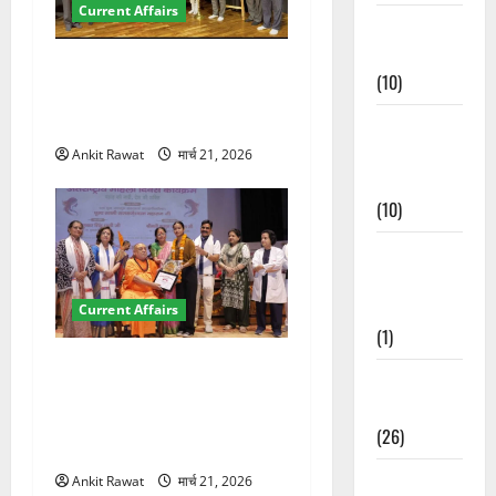
Current Affairs
Festivals &
Events
देहरादून में इंटरनेशनल मैरीटाइम
(10)
कॉन्फ्रेंस की शुरुआत, 7 देशों के
200+ प्रतिनिधि शामिल
Food &
Local
Ankit Rawat
मार्च 21, 2026
Cuisine
(10)
Food &
Local
Cuisine
Current Affairs
(1)
“पहाड़ की नारी, देश की शक्ति”
Health &
कार्यक्रम में गूंजी महिला
Wellness
सशक्तीकरण की आवाज, 12
(26)
महिलाओं को मिला सम्मान
Local News
Ankit Rawat
मार्च 21, 2026