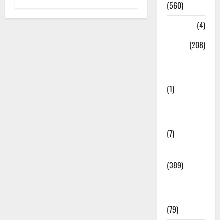
(560)
Naukri
(4)
News
(208)
Opinion /
Editorial
(1)
Opinion &
Editorial
(7)
Politics
(389)
Sarkari
Naukri
(79)