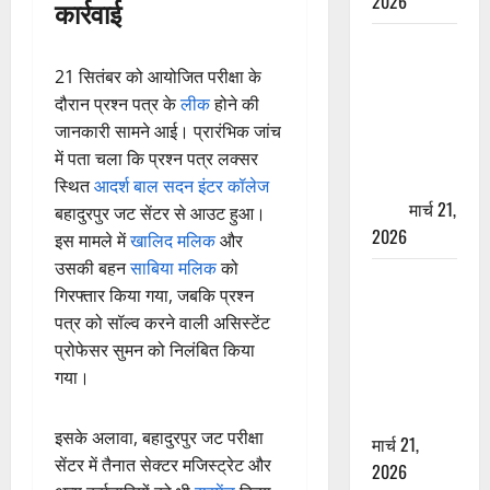
2026
कार्रवाई
ऋषिकेश में
बड़ा प्रॉपर्टी
21 सितंबर को आयोजित परीक्षा के
फ्रॉड! 100
दौरान प्रश्न पत्र के
लीक
होने की
रुपये के स्टांप
जानकारी सामने आई। प्रारंभिक जांच
पेपर पर NRI
में पता चला कि प्रश्न पत्र लक्सर
की जमीन
स्थित
आदर्श बाल सदन इंटर कॉलेज
हड़पी
मार्च 21,
बहादुरपुर जट सेंटर से आउट हुआ।
2026
इस मामले में
खालिद मलिक
और
उसकी बहन
साबिया मलिक
को
मसूरी रोड
गिरफ्तार किया गया, जबकि प्रश्न
हादसा: खाई में
पत्र को सॉल्व करने वाली असिस्टेंट
गिरी थार, एक
प्रोफेसर सुमन को निलंबित किया
युवक की मौत
गया।
—SDRF ने
दो को बचाया
इसके अलावा, बहादुरपुर जट परीक्षा
मार्च 21,
सेंटर में तैनात सेक्टर मजिस्ट्रेट और
2026