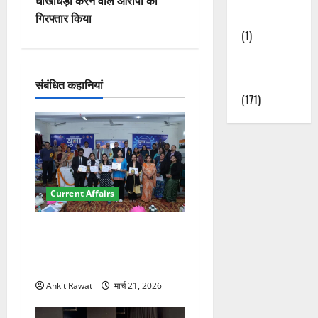
वि
धोखाधड़ी करने वाले आरोपी को
Nature
गिरफ्तार किया
गे
(1)
श
Weather
Update
संबंधित कहानियां
न
(171)
Current Affairs
देहरादून में युवा संसद 2026:
छात्रों ने लोकतंत्र और संविधान
पर रखे दमदार विचार
Ankit Rawat
मार्च 21, 2026