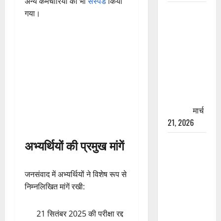
अन्य कर्मचारियों को भी
सस्पेंड
किया
रामझूला पुल
गया।
की मरम्मत
शुरू! 11
करोड़ की
योजना,
चारधाम
यात्रा से
पहले होगा
काम पूरा
मार्च
21, 2026
AIIMS
अभ्यर्थियों की प्रमुख मांगें
ऋषिकेश के
नाम पर
जनसंवाद में अभ्यर्थियों ने विशेष रूप से
नौकरी का
निम्नलिखित मांगें रखी:
झांसा! फर्जी
भर्ती विज्ञापन
21 सितंबर 2025 की परीक्षा रद्द
से युवाओं को