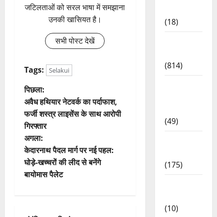
जटिलताओं को सरल भाषा में समझाना
Lifestyle
उनकी खासियत है।
(18)
सभी पोस्ट देखें
Current
Affairs
(814)
Tags:
Selakui
Education
पो
पिछला:
& Exam
अवैध हथियार नेटवर्क का पर्दाफाश,
Updates
स्ट
फर्जी शस्त्र लाइसेंस के साथ आरोपी
(49)
गिरफ्तार
ने
अगला:
Festivals
वि
केदारनाथ पैदल मार्ग पर नई पहल:
& Events
घोड़े-खच्चरों की लीद से बनेंगे
(175)
गे
बायोमास पैलेट
Festivals
श
& Events
(10)
न