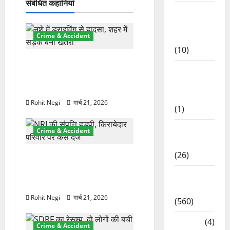
संबंधित कहानियां
Food &
Local
Cuisine
Crime & Accident
(10)
दून में रफ्तार का कहर! 120
Food &
Km/h थार ने स्कूटी सवारों को
Local
कुचला, एक की मौत
Cuisine
Rohit Negi
मार्च 21, 2026
(1)
Health &
Crime & Accident
Wellness
(26)
ऋषिकेश में बड़ा प्रॉपर्टी फ्रॉड!
100 रुपये के स्टांप पेपर पर
Local
NRI की जमीन हड़पी
News
Rohit Negi
मार्च 21, 2026
(560)
Naukri
(4)
Crime & Accident