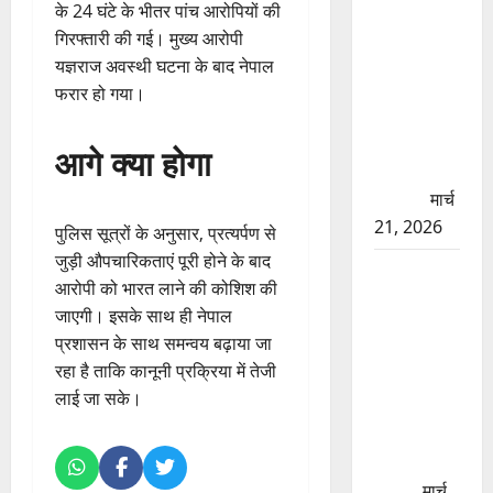
की मरम्मत
के 24 घंटे के भीतर पांच आरोपियों की
शुरू! 11
गिरफ्तारी की गई। मुख्य आरोपी
करोड़ की
यज्ञराज अवस्थी घटना के बाद नेपाल
योजना,
फरार हो गया।
चारधाम
यात्रा से
आगे क्या होगा
पहले होगा
काम पूरा
मार्च
21, 2026
पुलिस सूत्रों के अनुसार, प्रत्यर्पण से
जुड़ी औपचारिकताएं पूरी होने के बाद
AIIMS
आरोपी को भारत लाने की कोशिश की
ऋषिकेश के
जाएगी। इसके साथ ही नेपाल
नाम पर
प्रशासन के साथ समन्वय बढ़ाया जा
नौकरी का
रहा है ताकि कानूनी प्रक्रिया में तेजी
झांसा! फर्जी
लाई जा सके।
भर्ती विज्ञापन
से युवाओं को
ठगने की
कोशिश
मार्च