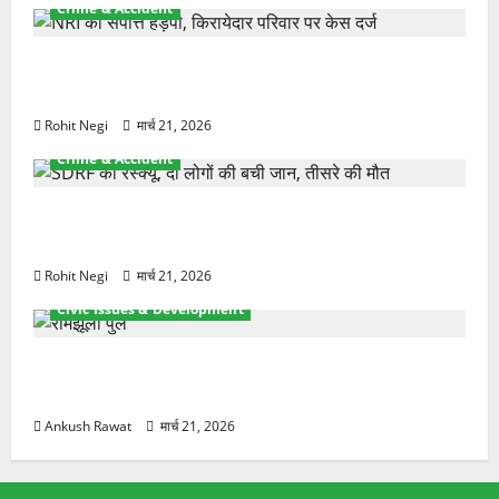
Crime & Accident
ऋषिकेश में बड़ा प्रॉपर्टी फ्रॉड! 100 रुपये के स्टांप पेपर पर
NRI की जमीन हड़पी
Rohit Negi
मार्च 21, 2026
Crime & Accident
मसूरी रोड हादसा: खाई में गिरी थार, एक युवक की मौत—
SDRF ने दो को बचाया
Rohit Negi
मार्च 21, 2026
Civic Issues & Development
रामझूला पुल की मरम्मत शुरू! 11 करोड़ की योजना, चारधाम
यात्रा से पहले होगा काम पूरा
Ankush Rawat
मार्च 21, 2026