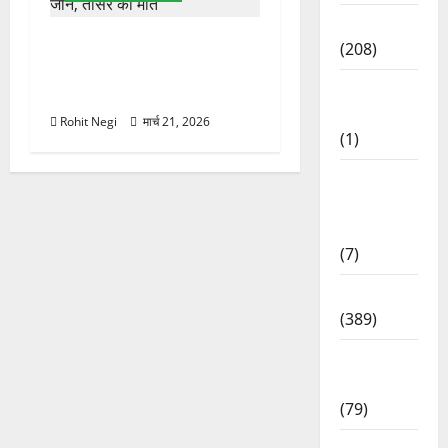
News
मसूरी रोड हादसा: खाई में गिरी
(208)
थार, एक युवक की मौत—SDRF
Opinion /
ने दो को बचाया
Editorial
Rohit Negi
मार्च 21, 2026
(1)
Opinion
&
Editorial
(7)
Politics
(389)
Sarkari
Naukri
(79)