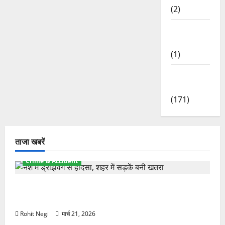
(2)
Waterfalls
& Nature
(1)
Weather
Update
(171)
ताजा खबरें
Crime & Accident
दून में रफ्तार का कहर! 120 Km/h थार ने स्कूटी सवारों को
कुचला, एक की मौत
Rohit Negi
मार्च 21, 2026