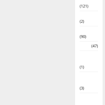
Spirituality
(121)
Temples
(2)
Temples
(90)
Travel
(47)
Treks &
Adventures
(1)
Treks &
Adventures
(3)
Waterfalls
& Nature