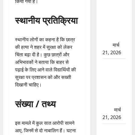
किया गया है।
बड़ा प्रॉपर्टी
फ्रॉड! 100
स्थानीय प्रतिक्रिया
रुपये के स्टांप
पेपर पर NRI
की जमीन
स्थानीय लोगों का कहना है कि छात्र
हड़पी
मार्च
की हत्या ने शहर में सुरक्षा को लेकर
21, 2026
चिंता बढ़ा दी है। कुछ छात्रों और
अभिभावकों ने बताया कि बाहर से
मसूरी रोड
पढ़ाई के लिए आने वाले विद्यार्थियों की
हादसा: खाई
सुरक्षा पर प्रशासन को और सख्ती
में गिरी थार,
दिखानी चाहिए।
एक युवक की
मौत—SDRF
संख्या / तथ्य
ने दो को
बचाया
मार्च
21, 2026
इस मामले में कुल सात आरोपी सामने
रामझूला पुल
आए, जिनमें से दो नाबालिग हैं। घटना