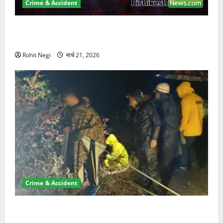
Crime & Accident
ऋषिकेश में बड़ा प्रॉपर्टी फ्रॉड! 100 रुपये के स्टांप पेपर पर
NRI की जमीन हड़पी
Rohit Negi
मार्च 21, 2026
Crime & Accident
मसूरी रोड हादसा: खाई में गिरी थार, एक युवक की मौत—SDRF
ने दो को बचाया