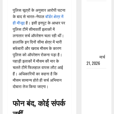
रामझूला पुल
पुलिस सूत्रों के अनुसार आरोपी घटना
की मरम्मत
के बाद से भारत–नेपाल
बॉर्डर क्षेत्र में
शुरू! 11
ही मौजूद
है। इसी इनपुट के आधार पर
करोड़ की
पुलिस टीमें सीमावर्ती इलाकों में
योजना,
लगातार सर्च ऑपरेशन चला रही थीं।
चारधाम
हालांकि इन दिनों सीमा क्षेत्र में भारी
यात्रा से
बर्फबारी और खराब मौसम के कारण
पहले होगा
पुलिस को ऑपरेशन रोकना पड़ा है।
काम पूरा
मार्च
पहाड़ी इलाकों में मौसम की मार के
21, 2026
चलते टीमें फिलहाल वापस लौट आई
AIIMS
हैं। अधिकारियों का कहना है कि
ऋषिकेश के
मौसम सामान्य होते ही सर्च अभियान
नाम पर
दोबारा तेज किया जाएगा।
नौकरी का
झांसा! फर्जी
फोन बंद, कोई संपर्क
भर्ती विज्ञापन
नहीं
से युवाओं को