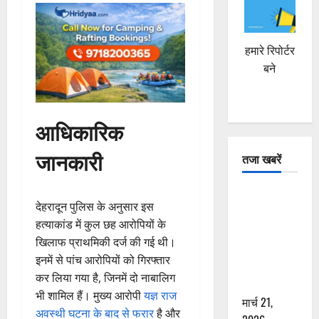
हमारे रिपोर्टर
बने
आधिकारिक
जानकारी
तजा खबरें
दून में रफ्तार
देहरादून पुलिस के अनुसार इस
का कहर! 120
हत्याकांड में कुल छह आरोपियों के
Km/h थार ने
खिलाफ प्राथमिकी दर्ज की गई थी।
स्कूटी सवारों
इनमें से पांच आरोपियों को गिरफ्तार
को कुचला,
कर लिया गया है, जिनमें दो नाबालिग
एक की मौत
भी शामिल हैं। मुख्य आरोपी
यज्ञ राज
मार्च 21,
अवस्थी घटना के बाद से फरार
है और