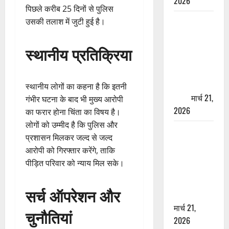
2026
पिछले करीब 25 दिनों से पुलिस
ऋषिकेश में
उसकी तलाश में जुटी हुई है।
बड़ा प्रॉपर्टी
फ्रॉड! 100
स्थानीय प्रतिक्रिया
रुपये के स्टांप
पेपर पर NRI
की जमीन
स्थानीय लोगों का कहना है कि इतनी
हड़पी
मार्च 21,
गंभीर घटना के बाद भी मुख्य आरोपी
2026
का फरार होना चिंता का विषय है।
लोगों को उम्मीद है कि पुलिस और
मसूरी रोड
प्रशासन मिलकर जल्द से जल्द
हादसा: खाई में
आरोपी को गिरफ्तार करेंगे, ताकि
गिरी थार, एक
पीड़ित परिवार को न्याय मिल सके।
युवक की मौत
—SDRF ने
सर्च ऑपरेशन और
दो को बचाया
मार्च 21,
चुनौतियां
2026