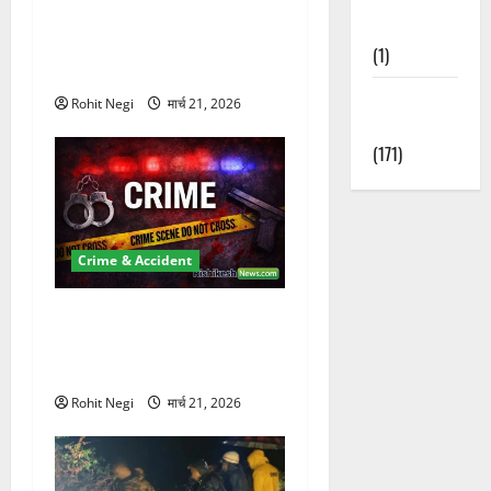
दून में रफ्तार का कहर! 120
Nature
Km/h थार ने स्कूटी सवारों को
(1)
कुचला, एक की मौत
Weather
Rohit Negi
मार्च 21, 2026
Update
(171)
Crime & Accident
ऋषिकेश में बड़ा प्रॉपर्टी फ्रॉड!
100 रुपये के स्टांप पेपर पर NRI
की जमीन हड़पी
Rohit Negi
मार्च 21, 2026