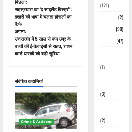
पो
पिछला:
(121)
सहस्रधारा का ‘द साइलेंट बिस्ट्रो’:
स्ट
इशारों की भाषा में चलता हौसलों का
Temples
(2)
कैफे
ने
Temples
(90)
अगला:
वि
उत्तराखंड में 5 साल से कम उम्र के
Travel
(47)
बच्चों की ई-केवाईसी से राहत, राशन
गे
Treks &
कार्ड धारकों को बड़ी सुविधा
Adventures
श
(1)
न
Treks &
संबंधित कहानियां
Adventures
(3)
Waterfalls &
Nature
(2)
Crime & Accident
Waterfalls &