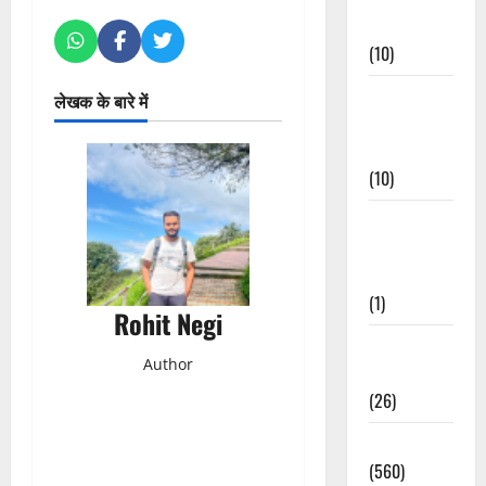
Events
(10)
Food &
लेखक के बारे में
Local
Cuisine
(10)
Food &
Local
Cuisine
(1)
Rohit Negi
Health &
Author
Wellness
(26)
Local News
(560)