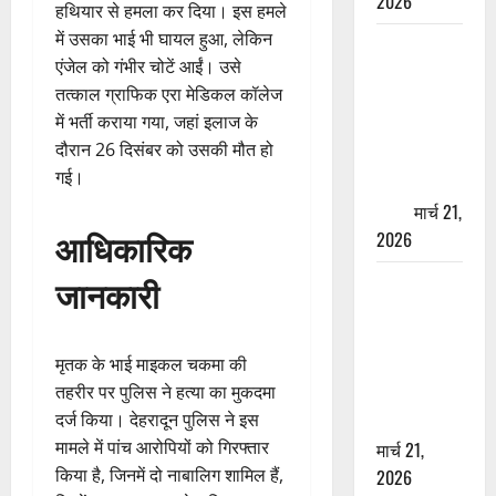
2026
हथियार से हमला कर दिया। इस हमले
में उसका भाई भी घायल हुआ, लेकिन
ऋषिकेश में
एंजेल को गंभीर चोटें आईं। उसे
बड़ा प्रॉपर्टी
तत्काल ग्राफिक एरा मेडिकल कॉलेज
फ्रॉड! 100
में भर्ती कराया गया, जहां इलाज के
रुपये के स्टांप
दौरान 26 दिसंबर को उसकी मौत हो
पेपर पर NRI
गई।
की जमीन
हड़पी
मार्च 21,
आधिकारिक
2026
जानकारी
मसूरी रोड
हादसा: खाई में
गिरी थार, एक
मृतक के भाई माइकल चकमा की
युवक की मौत
तहरीर पर पुलिस ने हत्या का मुकदमा
—SDRF ने
दर्ज किया। देहरादून पुलिस ने इस
दो को बचाया
मामले में पांच आरोपियों को गिरफ्तार
मार्च 21,
किया है, जिनमें दो नाबालिग शामिल हैं,
2026