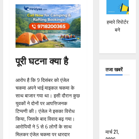
हमारे रिपोर्टर
बने
पूरी घटना क्या है
तजा खबरें
आरोप है कि 9 दिसंबर को एंजेल
दून में रफ्तार
चकमा अपने भाई माइकल चकमा के
का कहर! 120
साथ बाजार गया था। इसी दौरान कुछ
Km/h थार ने
युवकों ने दोनों पर आपत्तिजनक
स्कूटी सवारों
टिप्पणी की। एंजेल ने इसका विरोध
को कुचला,
किया, जिसके बाद विवाद बढ़ गया।
एक की मौत
आरोपियों ने 5 से 6 लोगों के साथ
मार्च 21,
मिलकर एंजेल चकमा पर धारदार