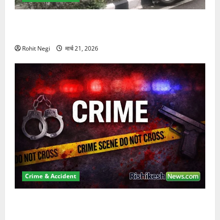
दून में रफ्तार का कहर! 120 Km/h थार ने स्कूटी सवारों को
कुचला, एक की मौत
Rohit Negi
मार्च 21, 2026
Crime & Accident
ऋषिकेश में बड़ा प्रॉपर्टी फ्रॉड! 100 रुपये के स्टांप पेपर पर
NRI की जमीन हड़पी