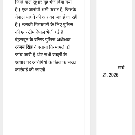
जिन्हें बाल सुधार गृह भेज दिया गया
रामझूला पुल
है। एक आरोपी अभी फरार है, जिसके
की मरम्मत
नेपाल भागने की आशंका जताई जा रही
शुरू! 11
है। उसकी गिरफ्तारी के लिए पुलिस
करोड़ की
की एक टीम नेपाल भेजी गई है।
योजना,
देहरादून के वरिष्ठ पुलिस अधीक्षक
चारधाम
अजय सिंह
ने बताया कि मामले की
यात्रा से
जांच जारी है और सभी सबूतों के
पहले होगा
आधार पर आरोपियों के खिलाफ सख्त
काम पूरा
मार्च
कार्रवाई की जाएगी।
21, 2026
AIIMS
ऋषिकेश के
नाम पर
नौकरी का
झांसा! फर्जी
भर्ती विज्ञापन
से युवाओं को