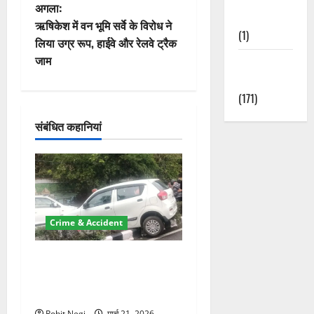
ने
अगला:
Nature
वि
ऋषिकेश में वन भूमि सर्वे के विरोध ने
(1)
लिया उग्र रूप, हाईवे और रेलवे ट्रैक
गे
जाम
Weather
Update
श
(171)
न
संबंधित कहानियां
Crime & Accident
दून में रफ्तार का कहर! 120
Km/h थार ने स्कूटी सवारों को
कुचला, एक की मौत
Rohit Negi
मार्च 21, 2026