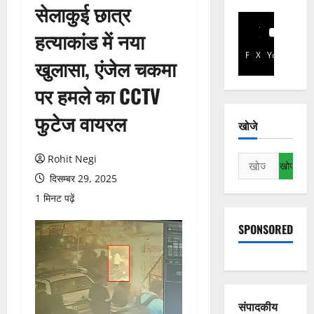
सेलाकुई छात्र
हत्याकांड में नया
Facebook
X
YouTube
खुलासा, एंजेल चकमा
पर हमले का CCTV
फुटेज वायरल
खोजे
Rohit Negi
निम्न
को
दिसम्बर 29, 2025
खोजें:
1 मिनट पढ़ें
SPONSORED
संपादकीय