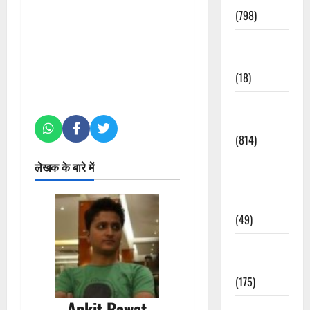
(798)
Culture &
Lifestyle
(18)
Current
Affairs
(814)
लेखक के बारे में
Education &
Exam
Updates
(49)
Festivals &
Events
(175)
Ankit Rawat
Festivals &