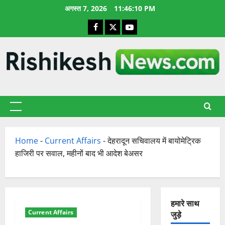
छोड़कर
अगस्त 7, 2026
11:46:11 PM
सामग्री
Facebook
X
YouTube
पर
जाएँ
प्राथमिक
सूची
Home
-
Current Affairs
-
देहरादून सचिवालय में बायोमेट्रिक
हाजिरी पर सवाल, महीनों बाद भी आदेश बेअसर
हमारे साथ
Current Affairs
जुड़े