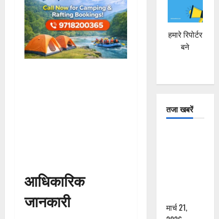
हमारे रिपोर्टर
बने
तजा खबरें
दून में रफ्तार
का कहर! 120
Km/h थार ने
स्कूटी सवारों
आधिकारिक
को कुचला,
एक की मौत
जानकारी
मार्च 21,