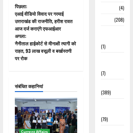
पो
पिछला:
Naukri
(4)
एआई वीडियो विवाद पर गरमाई
स्ट
News
(208)
उत्तराखंड की राजनीति, हरीश रावत
आज दर्ज कराएंगे एफआईआर
ने
Opinion /
अगला:
Editorial
वि
नैनीताल हाईकोर्ट से मीनाक्षी त्यागी को
(1)
राहत, 93 लाख वसूली व बर्खास्तगी
गे
Opinion &
पर रोक
Editorial
श
(7)
न
Politics
संबंधित कहानियां
(389)
Sarkari
Naukri
(79)
Spirituality
Current Affairs