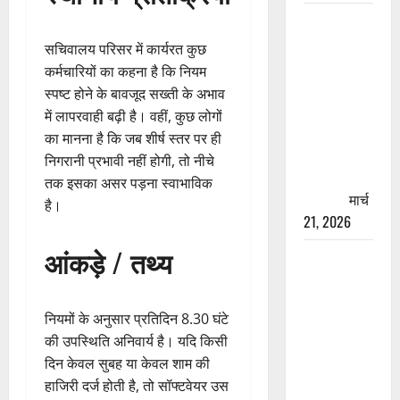
रामझूला पुल
की मरम्मत
सचिवालय परिसर में कार्यरत कुछ
शुरू! 11
कर्मचारियों का कहना है कि नियम
करोड़ की
स्पष्ट होने के बावजूद सख्ती के अभाव
योजना,
में लापरवाही बढ़ी है। वहीं, कुछ लोगों
चारधाम
का मानना है कि जब शीर्ष स्तर पर ही
यात्रा से
निगरानी प्रभावी नहीं होगी, तो नीचे
पहले होगा
तक इसका असर पड़ना स्वाभाविक
काम पूरा
मार्च
है।
21, 2026
आंकड़े / तथ्य
AIIMS
ऋषिकेश के
नाम पर
नियमों के अनुसार प्रतिदिन 8.30 घंटे
नौकरी का
की उपस्थिति अनिवार्य है। यदि किसी
झांसा! फर्जी
दिन केवल सुबह या केवल शाम की
भर्ती विज्ञापन
हाजिरी दर्ज होती है, तो सॉफ्टवेयर उस
से युवाओं को