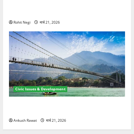
मसूरी रोड हादसा: खाई में गिरी थार, एक युवक की मौत—SDRF
ने दो को बचाया
Rohit Negi
मार्च 21, 2026
Civic Issues & Development
रामझूला पुल की मरम्मत शुरू! 11 करोड़ की योजना, चारधाम
यात्रा से पहले होगा काम पूरा
Ankush Rawat
मार्च 21, 2026