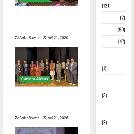
(121)
देहरादून में युवा संसद 2026:
Temples
(2)
छात्रों ने लोकतंत्र और संविधान
पर रखे दमदार विचार
Temples
(90)
Ankit Rawat
मार्च 21, 2026
Travel
(47)
Treks &
Adventures
(1)
Current Affairs
Treks &
Adventures
देहरादून में इंटरनेशनल मैरीटाइम
(3)
कॉन्फ्रेंस की शुरुआत, 7 देशों के
Waterfalls &
200+ प्रतिनिधि शामिल
Nature
Ankit Rawat
मार्च 21, 2026
(2)
Waterfalls &