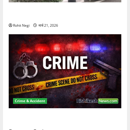
दून में रफ्तार का कहर! 120 Km/h थार ने स्कूटी सवारों को
कुचला, एक की मौत
Rohit Negi
मार्च 21, 2026
Crime & Accident
ऋषिकेश में बड़ा प्रॉपर्टी फ्रॉड! 100 रुपये के स्टांप पेपर पर
NRI की जमीन हड़पी