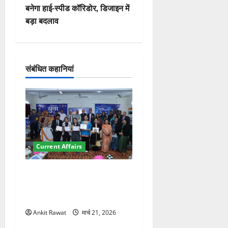
बनेगा हाई-स्पीड कॉरिडोर, डिजाइन में
गे
बड़ा बदलाव
श
न
संबंधित कहानियां
Current Affairs
देहरादून में युवा संसद 2026:
छात्रों ने लोकतंत्र और संविधान
पर रखे दमदार विचार
Ankit Rawat
मार्च 21, 2026