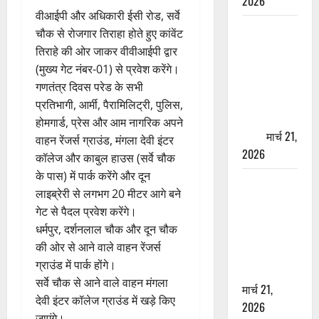
2026
वीआईपी और अधिकारी ईसी रोड, सर्वे
ऋषिकेश में
चौक से रोजगार तिराहा होते हुए कांवेंट
बड़ा प्रॉपर्टी
तिराहे की ओर जाकर वीवीआईपी द्वार
फ्रॉड! 100
(मुख्य गेट नंबर-01) से प्रवेश करेंगे।
रुपये के स्टांप
गणतंत्र दिवस परेड के सभी
पेपर पर NRI
प्रतिभागी, आर्मी, पैरामिलिट्री, पुलिस,
की जमीन
होमगार्ड, प्रेस और आम नागरिक अपने
हड़पी
मार्च 21,
वाहन रेंजर्स ग्राउंड, मंगला देवी इंटर
2026
कॉलेज और काबुल हाउस (सर्वे चौक
के पास) में पार्क करेंगे और दून
मसूरी रोड
लाइब्रेरी से लगभग 20 मीटर आगे बने
हादसा: खाई में
गेट से पैदल प्रवेश करेंगे।
गिरी थार, एक
धर्मपुर, दर्शनलाल चौक और दून चौक
युवक की मौत
की ओर से आने वाले वाहन रेंजर्स
—SDRF ने
ग्राउंड में पार्क होंगे।
दो को बचाया
सर्वे चौक से आने वाले वाहन मंगला
मार्च 21,
देवी इंटर कॉलेज ग्राउंड में खड़े किए
2026
जाएंगे।