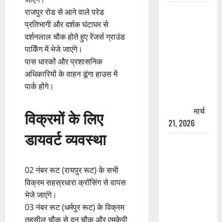
रामझूला पुल
राजपुर रोड से आने वाले परेड
की मरम्मत
प्रतिभागी और दर्शक घंटाघर से
शुरू! 11
दर्शनलाल चौक होते हुए रेंजर्स ग्राउंड
करोड़ की
पार्किंग में भेजे जाएंगे।
योजना,
पास धारकों और प्रशासनिक
चारधाम
अधिकारियों के वाहन डूंगा हाउस में
यात्रा से
पार्क होंगे।
पहले होगा
काम पूरा
मार्च
विक्रमों के लिए
21, 2026
डायवर्ट व्यवस्था
AIIMS
ऋषिकेश के
नाम पर
02 नंबर रूट (रायपुर रूट) के सभी
नौकरी का
विक्रम सहस्रधारा क्रॉसिंग से वापस
झांसा! फर्जी
भेजे जाएंगे।
भर्ती विज्ञापन
03 नंबर रूट (धर्मपुर रूट) के विक्रम
से युवाओं को
तहसील चौक से दून चौक और एमकेपी