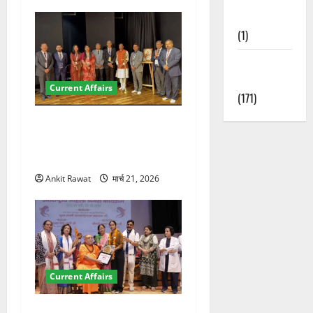
Nature
(1)
Weather
Update
Current Affairs
(171)
देहरादून में इंटरनेशनल मैरीटाइम
कॉन्फ्रेंस की शुरुआत, 7 देशों के
200+ प्रतिनिधि शामिल
Ankit Rawat
मार्च 21, 2026
Current Affairs
“पहाड़ की नारी, देश की शक्ति”