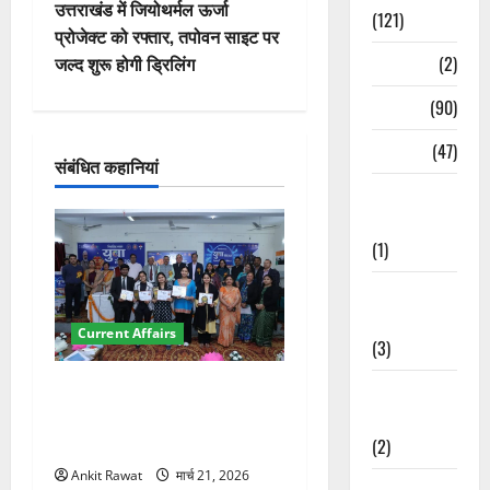
वि
उत्तराखंड में जियोथर्मल ऊर्जा
(121)
प्रोजेक्ट को रफ्तार, तपोवन साइट पर
गे
जल्द शुरू होगी ड्रिलिंग
Temples
(2)
श
Temples
(90)
न
Travel
(47)
संबंधित कहानियां
Treks &
Adventures
(1)
Treks &
Adventures
Current Affairs
(3)
देहरादून में युवा संसद 2026:
Waterfalls &
छात्रों ने लोकतंत्र और संविधान
Nature
पर रखे दमदार विचार
(2)
Ankit Rawat
मार्च 21, 2026
Waterfalls &