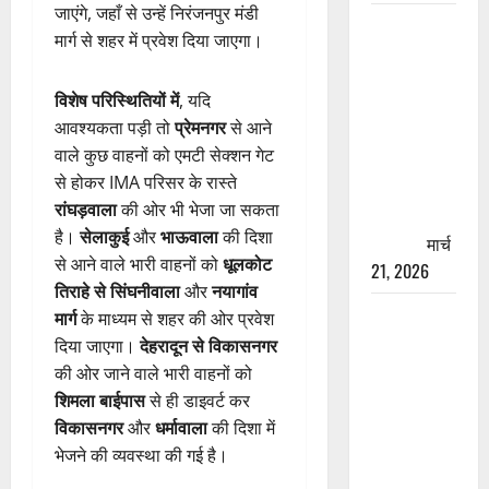
जाएंगे, जहाँ से उन्हें निरंजनपुर मंडी
रामझूला पुल
मार्ग से शहर में प्रवेश दिया जाएगा।
की मरम्मत
शुरू! 11
विशेष परिस्थितियों में
, यदि
करोड़ की
आवश्यकता पड़ी तो
प्रेमनगर
से आने
योजना,
वाले कुछ वाहनों को एमटी सेक्शन गेट
चारधाम
से होकर IMA परिसर के रास्ते
यात्रा से
रांघड़वाला
की ओर भी भेजा जा सकता
पहले होगा
है।
सेलाकुई
और
भाऊवाला
की दिशा
काम पूरा
मार्च
से आने वाले भारी वाहनों को
धूलकोट
21, 2026
तिराहे से सिंघनीवाला
और
नयागांव
AIIMS
मार्ग
के माध्यम से शहर की ओर प्रवेश
ऋषिकेश के
दिया जाएगा।
देहरादून से विकासनगर
नाम पर
की ओर जाने वाले भारी वाहनों को
नौकरी का
शिमला बाईपास
से ही डाइवर्ट कर
झांसा! फर्जी
विकासनगर
और
धर्मावाला
की दिशा में
भर्ती विज्ञापन
भेजने की व्यवस्था की गई है।
से युवाओं को