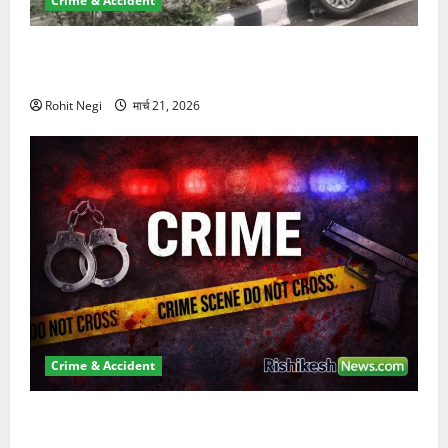
Crime & Accident
दून में रफ्तार का कहर! 120 Km/h थार ने स्कूटी सवारों को
कुचला, एक की मौत
Rohit Negi
मार्च 21, 2026
Crime & Accident
ऋषिकेश में बड़ा प्रॉपर्टी फ्रॉड! 100 रुपये के स्टांप पेपर पर
NRI की जमीन हड़पी