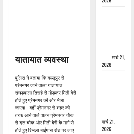
2026
ऋषिकेश में
बड़ा प्रॉपर्टी
फ्रॉड! 100
रुपये के स्टांप
पेपर पर NRI
की जमीन
यातायात व्यवस्था
हड़पी
मार्च 21,
2026
मसूरी रोड
पुलिस ने बताया कि बल्लूपुर से
हादसा: खाई में
प्रेमनगर जाने वाला यातायात
गिरी थार, एक
रांघड़वाला तिराहे से मोड़कर मिठी बेरी
युवक की मौत
होते हुए प्रेमनगर की ओर भेजा
—SDRF ने
जाएगा। वहीं प्रेमनगर से शहर की
दो को बचाया
तरफ आने वाले वाहन प्रेमनगर चौक
मार्च 21,
से दरू चौक और मिठी बेरी के मार्ग से
2026
होते हुए शिमला बाईपास रोड पर लाए