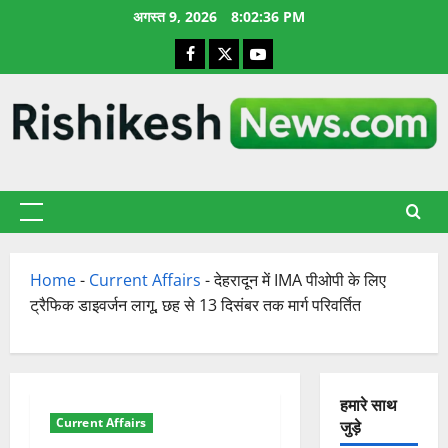
छोड़कर
अगस्त 9, 2026
8:02:37 PM
सामग्री
Facebook
X
YouTube
पर
जाएँ
प्राथमिक
सूची
Home
-
Current Affairs
-
देहरादून में IMA पीओपी के लिए
ट्रैफिक डाइवर्जन लागू, छह से 13 दिसंबर तक मार्ग परिवर्तित
हमारे साथ
Current Affairs
जुड़े