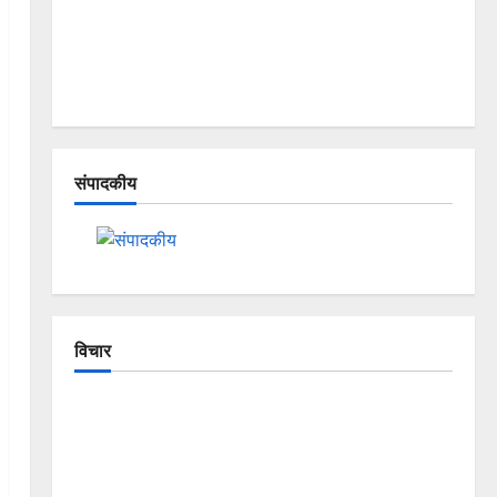
संपादकीय
विचार
The Crumbling Mountains of
Uttarakhand: Continuous Disasters in
Dehradun, Chamoli, and Joshimath —
Why Is This Destruction Repeating?