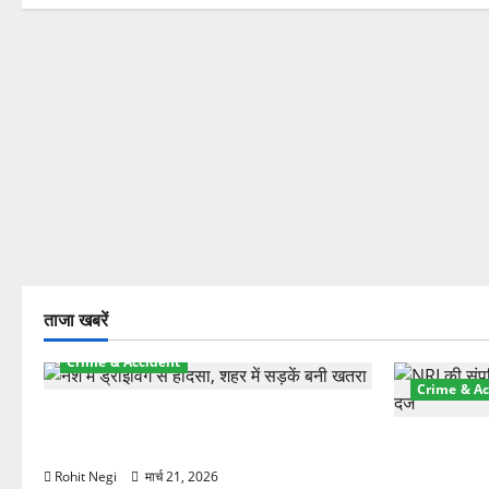
ताजा खबरें
Crime & Accident
Crime & Ac
दून में रफ्तार का कहर! 120 Km/h थार ने
स्कूटी सवारों को कुचला, एक की मौत
ऋषिकेश में बड
स्टांप पेपर 
Rohit Negi
मार्च 21, 2026