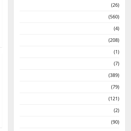
Health & Wellness
(26)
Local News
(560)
Naukri
(4)
News
(208)
Opinion / Editorial
(1)
Opinion & Editorial
(7)
Politics
(389)
Sarkari Naukri
(79)
Spirituality
(121)
Temples
(2)
Temples
(90)