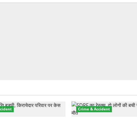
cident
Crime & Accident
़ा प्रॉपर्टी फ्रॉड! 100 रुपये के
मसूरी रोड हादसा: खाई में गिरी थ
पर NRI की जमीन हड़पी
की मौत—SDRF ने दो को बचाया