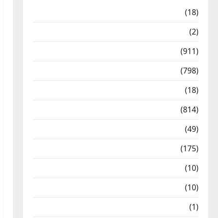
Astrology
(18)
Bizarre
(2)
Civic Issues & Development
(911)
Crime & Accident
(798)
Culture & Lifestyle
(18)
Current Affairs
(814)
Education & Exam Updates
(49)
Festivals & Events
(175)
Festivals & Events
(10)
Food & Local Cuisine
(10)
Food & Local Cuisine
(1)