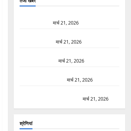
तजा खबरें
दून में रफ्तार का कहर! 120 Km/h थार ने स्कूटी सवारों को
कुचला, एक की मौत
मार्च 21, 2026
ऋषिकेश में बड़ा प्रॉपर्टी फ्रॉड! 100 रुपये के स्टांप पेपर पर
NRI की जमीन हड़पी
मार्च 21, 2026
मसूरी रोड हादसा: खाई में गिरी थार, एक युवक की मौत—
SDRF ने दो को बचाया
मार्च 21, 2026
रामझूला पुल की मरम्मत शुरू! 11 करोड़ की योजना, चारधाम
यात्रा से पहले होगा काम पूरा
मार्च 21, 2026
AIIMS ऋषिकेश के नाम पर नौकरी का झांसा! फर्जी भर्ती
विज्ञापन से युवाओं को ठगने की कोशिश
मार्च 21, 2026
श्रेणियां