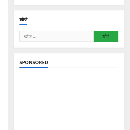
खोजे
निम्न
को
खोजें:
SPONSORED