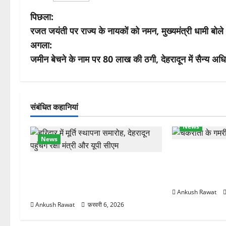
पो
पिछला:
रजत जयंती पर राज्य के नायकों को नमन, मुख्यमंत्री धामी बोले
स्ट
अगला:
ने
जमीन बेचने के नाम पर 80 लाख की ठगी, देहरादून में सैन्य अध
वि
गे
संबंधित कहानियां
श
News
News
न
चकराता के गमरी ग
रक्षा मंत्री राजनाथ सिंह और सीएम योगी
देवदार का मकान
आज पहुंचेंगे, हरिद्वार कार्यक्रम में होंगे
का नुकसान
शामिल
Ankush Rawat
Ankush Rawat
फ़रवरी 6, 2026