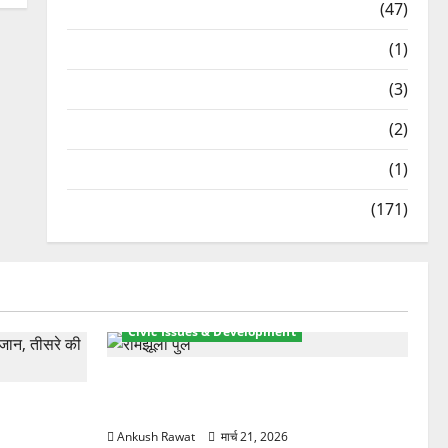
Travel
(47)
Treks & Adventures
(1)
Treks & Adventures
(3)
Waterfalls & Nature
(2)
Waterfalls & Nature
(1)
Weather Update
(171)
Civic Issues & Development
रामझूला पुल की मरम्मत शुरू! 11 करोड़ की
ार, एक युवक
योजना, चारधाम यात्रा से पहले होगा काम पूरा
Ankush Rawat
मार्च 21, 2026