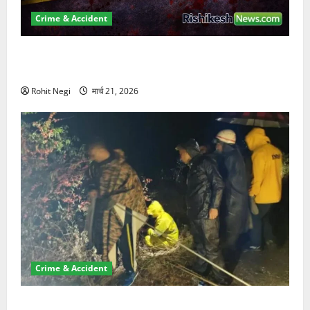
Crime & Accident
ऋषिकेश में बड़ा प्रॉपर्टी फ्रॉड! 100 रुपये के स्टांप पेपर पर
NRI की जमीन हड़पी
Rohit Negi
मार्च 21, 2026
Crime & Accident
मसूरी रोड हादसा: खाई में गिरी थार, एक युवक की मौत—SDRF