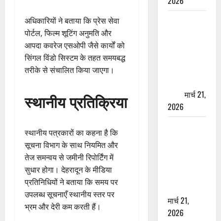
2026
ऋषिकेश में
अधिकारियों ने बताया कि प्रेस सेवा
बड़ा प्रॉपर्टी
पोर्टल, फिल्म शूटिंग अनुमति और
फ्रॉड! 100
आपदा कवरेज एसओपी जैसे कार्यों को
रुपये के स्टांप
सिंगल विंडो सिस्टम के तहत समयबद्ध
पेपर पर NRI
तरीके से संचालित किया जाएगा।
की जमीन
हड़पी
मार्च 21,
स्थानीय प्रतिक्रिया
2026
मसूरी रोड
स्थानीय पत्रकारों का कहना है कि
हादसा: खाई में
सूचना विभाग के साथ नियमित और
गिरी थार, एक
तेज समन्वय से जमीनी रिपोर्टिंग में
युवक की मौत
सुधार होगा। देहरादून के मीडिया
—SDRF ने
प्रतिनिधियों ने बताया कि समय पर
दो को बचाया
उपलब्ध सूचनाएँ स्थानीय स्तर पर
मार्च 21,
भ्रम और देरी कम करती हैं।
2026