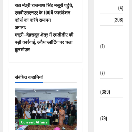
रक्षा मंत्री राजनाथ सिंह मसूरी पहुंचे,
Naukri
(4)
स्ट
एलबीएसएनएए के 100वें फाउंडेशन
News
(208)
कोर्स का करेंगे समापन
ने
अगला:
Opinion /
वि
मसूरी–देहरादून क्षेत्र में एमडीडीए की
Editorial
बड़ी कार्रवाई, अवैध प्लॉटिंग पर चला
(1)
गे
बुलडोज़र
Opinion &
श
Editorial
न
(7)
संबंधित कहानियां
Politics
(389)
Sarkari
Naukri
(79)
Current Affairs
Spirituality