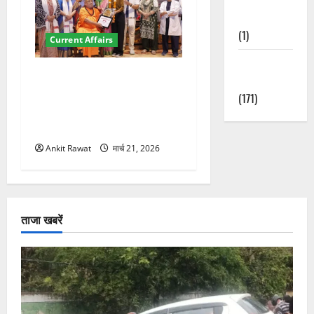
Nature
(1)
Current Affairs
Weather
“पहाड़ की नारी, देश की शक्ति”
Update
कार्यक्रम में गूंजी महिला
(171)
सशक्तीकरण की आवाज, 12
महिलाओं को मिला सम्मान
Ankit Rawat
मार्च 21, 2026
ताजा खबरें