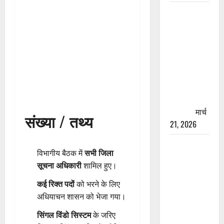
रामझूला पुल
की मरम्मत
शुरू! 11
करोड़ की
योजना,
चारधाम
यात्रा से
पहले होगा
काम पूरा
मार्च
संख्या / तथ्य
21, 2026
AIIMS
विभागीय बैठक में
सभी जिला
ऋषिकेश के
सूचना अधिकारी
शामिल हुए।
नाम पर
नौकरी का
कई रिक्त पदों
को भरने के लिए
झांसा! फर्जी
अधियाचन शासन को भेजा गया।
भर्ती विज्ञापन
सिंगल विंडो सिस्टम
के जरिए
से युवाओं को