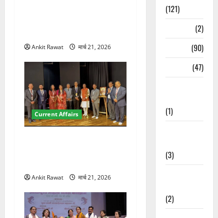
देहरादून में युवा संसद 2026:
(121)
छात्रों ने लोकतंत्र और संविधान
Temples
(2)
पर रखे दमदार विचार
Temples
(90)
Ankit Rawat
मार्च 21, 2026
Travel
(47)
Treks &
Adventures
(1)
Current Affairs
Treks &
देहरादून में इंटरनेशनल मैरीटाइम
Adventures
कॉन्फ्रेंस की शुरुआत, 7 देशों के
(3)
200+ प्रतिनिधि शामिल
Waterfalls &
Ankit Rawat
मार्च 21, 2026
Nature
(2)
Waterfalls &