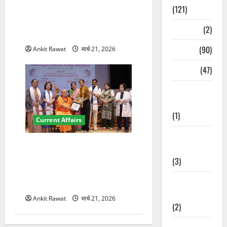
देहरादून में इंटरनेशनल मैरीटाइम
(121)
कॉन्फ्रेंस की शुरुआत, 7 देशों के
Temples
(2)
200+ प्रतिनिधि शामिल
Temples
(90)
Ankit Rawat
मार्च 21, 2026
Travel
(47)
Treks &
Adventures
(1)
Current Affairs
Treks &
“पहाड़ की नारी, देश की शक्ति”
Adventures
कार्यक्रम में गूंजी महिला
(3)
सशक्तीकरण की आवाज, 12
Waterfalls &
महिलाओं को मिला सम्मान
Nature
Ankit Rawat
मार्च 21, 2026
(2)
Waterfalls &