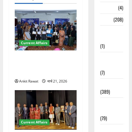
न
Naukri
(4)
News
(208)
Opinion /
Editorial
Current Affairs
(1)
Opinion &
देहरादून में युवा संसद 2026:
Editorial
छात्रों ने लोकतंत्र और संविधान
(7)
पर रखे दमदार विचार
Ankit Rawat
मार्च 21, 2026
Politics
(389)
Sarkari
Naukri
(79)
Current Affairs
Spirituality