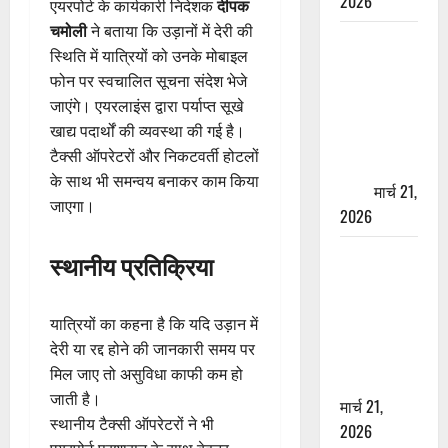
2026
एयरपोर्ट के कार्यकारी निदेशक
दीपक
चमोली
ने बताया कि उड़ानों में देरी की
ऋषिकेश में
स्थिति में यात्रियों को उनके मोबाइल
बड़ा प्रॉपर्टी
फोन पर स्वचालित सूचना संदेश भेजे
फ्रॉड! 100
जाएंगे। एयरलाइंस द्वारा पर्याप्त सूखे
रुपये के स्टांप
खाद्य पदार्थों की व्यवस्था की गई है।
पेपर पर NRI
टैक्सी ऑपरेटरों और निकटवर्ती होटलों
की जमीन
के साथ भी समन्वय बनाकर काम किया
हड़पी
मार्च 21,
जाएगा।
2026
मसूरी रोड
स्थानीय प्रतिक्रिया
हादसा: खाई में
गिरी थार, एक
यात्रियों का कहना है कि यदि उड़ान में
युवक की मौत
देरी या रद्द होने की जानकारी समय पर
—SDRF ने
मिल जाए तो असुविधा काफी कम हो
दो को बचाया
जाती है।
मार्च 21,
स्थानीय टैक्सी ऑपरेटरों ने भी
2026