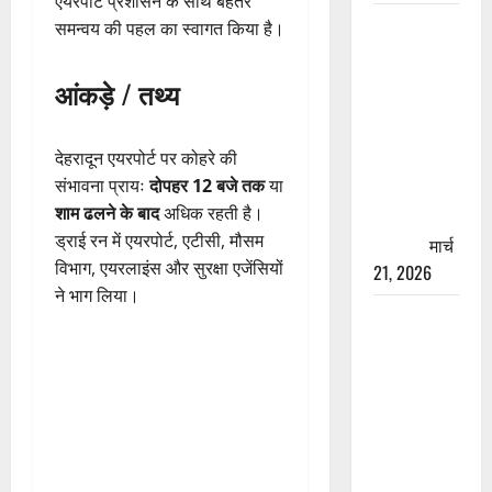
एयरपोर्ट प्रशासन के साथ बेहतर
रामझूला पुल
समन्वय की पहल का स्वागत किया है।
की मरम्मत
शुरू! 11
आंकड़े / तथ्य
करोड़ की
योजना,
देहरादून एयरपोर्ट पर कोहरे की
चारधाम
संभावना प्रायः
दोपहर 12 बजे तक
या
यात्रा से
शाम ढलने के बाद
अधिक रहती है।
पहले होगा
ड्राई रन में एयरपोर्ट, एटीसी, मौसम
काम पूरा
मार्च
विभाग, एयरलाइंस और सुरक्षा एजेंसियों
21, 2026
ने भाग लिया।
AIIMS
ऋषिकेश के
नाम पर
नौकरी का
झांसा! फर्जी
भर्ती विज्ञापन
से युवाओं को