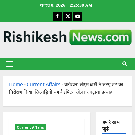
छोड़कर
अगस्त 8, 2026
2:25:39 AM
सामग्री
Facebook
X
YouTube
पर
जाएँ
प्राथमिक
सूची
Home
-
Current Affairs
-
बागेश्वर: सीएम धामी ने सरयू तट का
निरीक्षण किया, खिलाड़ियों संग बैडमिंटन खेलकर बढ़ाया उत्साह
हमारे साथ
Current Affairs
जुड़े