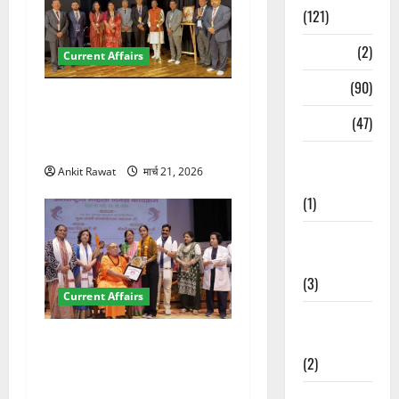
(121)
Temples
(2)
Current Affairs
Temples
(90)
देहरादून में इंटरनेशनल मैरीटाइम
Travel
(47)
कॉन्फ्रेंस की शुरुआत, 7 देशों के
200+ प्रतिनिधि शामिल
Treks &
Ankit Rawat
मार्च 21, 2026
Adventures
(1)
Treks &
Adventures
(3)
Current Affairs
Waterfalls &
Nature
“पहाड़ की नारी, देश की शक्ति”
(2)
कार्यक्रम में गूंजी महिला
सशक्तीकरण की आवाज, 12
Waterfalls &