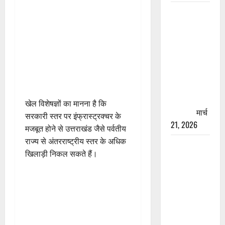
रामझूला पुल
की मरम्मत
शुरू! 11
करोड़ की
योजना,
चारधाम
यात्रा से
पहले होगा
खेल विशेषज्ञों का मानना है कि
काम पूरा
मार्च
सरकारी स्तर पर इंफ्रास्ट्रक्चर के
21, 2026
मजबूत होने से उत्तराखंड जैसे पर्वतीय
राज्य से अंतरराष्ट्रीय स्तर के अधिक
AIIMS
खिलाड़ी निकल सकते हैं।
ऋषिकेश के
नाम पर
नौकरी का
झांसा! फर्जी
भर्ती विज्ञापन
से युवाओं को