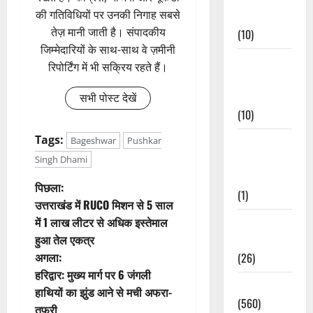
की गतिविधियों पर उनकी निगाह सबसे
Events
तेज़ मानी जाती है। संपादकीय
(10)
जिम्मेदारियों के साथ-साथ वे ज़मीनी
Food &
रिपोर्टिंग में भी सक्रिय रहते हैं।
Local
Cuisine
सभी पोस्ट देखें
(10)
Tags:
Food &
Bageshwar
Pushkar
Local
Singh Dhami
Cuisine
पो
पिछला:
(1)
उत्तराखंड में RUCO मिशन से 5 साल
स्ट
में 1 लाख लीटर से अधिक इस्तेमाल
Health &
हुआ तेल एकत्र
Wellness
ने
अगला:
(26)
वि
हरिद्वार: मुख्य मार्ग पर 6 जंगली
Local News
हाथियों का झुंड आने से मची अफरा-
गे
(560)
तफरी