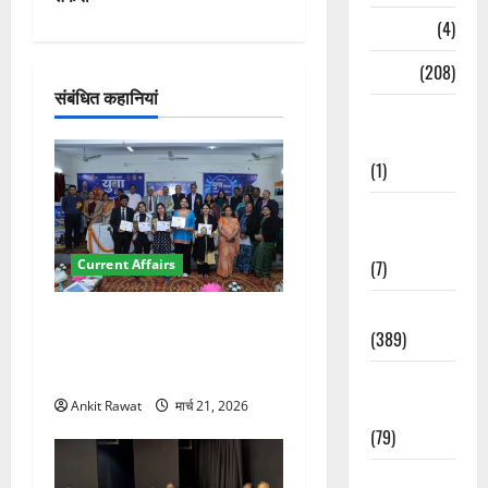
Naukri
(4)
श
News
(208)
न
संबंधित कहानियां
Opinion /
Editorial
(1)
Opinion &
Editorial
(7)
Current Affairs
Politics
देहरादून में युवा संसद 2026:
(389)
छात्रों ने लोकतंत्र और संविधान
पर रखे दमदार विचार
Sarkari
Naukri
Ankit Rawat
मार्च 21, 2026
(79)
Spirituality