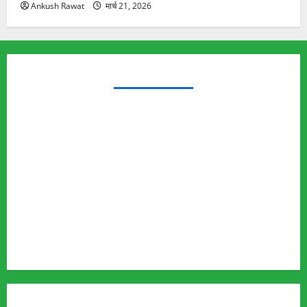
Ankush Rawat
मार्च 21, 2026
TRENDING TOPICS
Rishikesh Land Protest
Ankita Bhandari Murder Case
Wildlife Conflict
Leopard Attack
Bear Attack
Elephant Attack
Articles
Sukhwant Singh Suicide Case
Save Auli
MUST READ