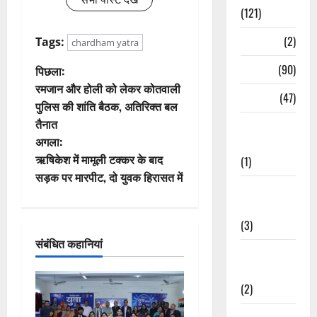
(121)
Temples
(2)
Tags:
chardham yatra
पो
Temples
(90)
पिछला:
रमजान और होली को लेकर कोतवाली
Travel
(47)
स्ट
पुलिस की शांति बैठक, अतिरिक्त बल
तैनात
Treks &
ने
अगला:
Adventures
वि
ऋषिकेश में मामूली टक्कर के बाद
(1)
सड़क पर मारपीट, दो युवक हिरासत में
गे
Treks &
Adventures
श
(3)
संबंधित कहानियां
न
Waterfalls &
Nature
(2)
Waterfalls &