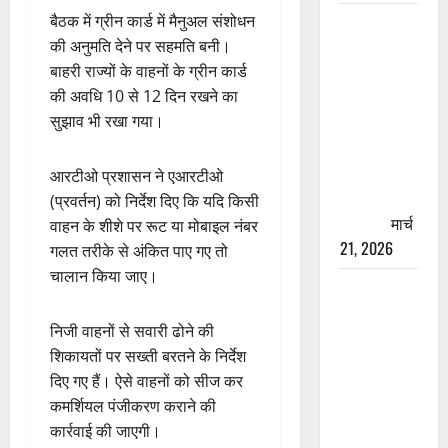
बैठक में ग्रीन कार्ड में मैनुअल संशोधन
रामझूला पुल
की अनुमति देने पर सहमति बनी।
की मरम्मत
बाहरी राज्यों के वाहनों के ग्रीन कार्ड
शुरू! 11
की अवधि 10 से 12 दिन रखने का
करोड़ की
सुझाव भी रखा गया।
योजना,
चारधाम
यात्रा से
आरटीओ प्रशासन ने एआरटीओ
पहले होगा
(प्रवर्तन) को निर्देश दिए कि यदि किसी
काम पूरा
मार्च
वाहन के शीशे पर रूट या मोबाइल नंबर
21, 2026
गलत तरीके से अंकित पाए गए तो
चालान किया जाए।
AIIMS
ऋषिकेश के
निजी वाहनों से सवारी ढोने की
नाम पर
शिकायतों पर सख्ती बरतने के निर्देश
नौकरी का
दिए गए हैं। ऐसे वाहनों को सीज कर
झांसा! फर्जी
कमर्शियल पंजीकरण कराने की
भर्ती विज्ञापन
कार्रवाई की जाएगी।
से युवाओं को