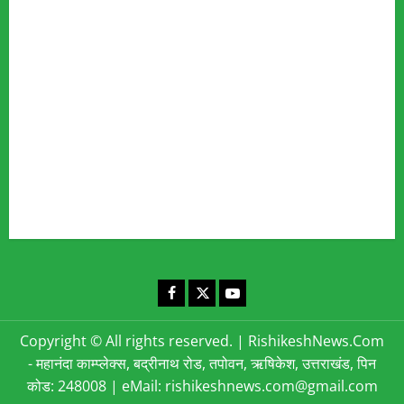
Fact Checking Policy
Disclaimer
Editorial Policy
Privacy Policy
Cookies Policy
Corrections & Complaints Policy
Corrections & Grievance Redressal Policy
Terms & Condition
Advertising & Sponsored Content Policy
Contact Us
Facebook
X
YouTube
Copyright © All rights reserved.
|
RishikeshNews.Com
- महानंदा काम्प्लेक्स, बद्रीनाथ रोड, तपोवन, ऋषिकेश, उत्तराखंड, पिन
कोड: 248008 | eMail: rishikeshnews.com@gmail.com