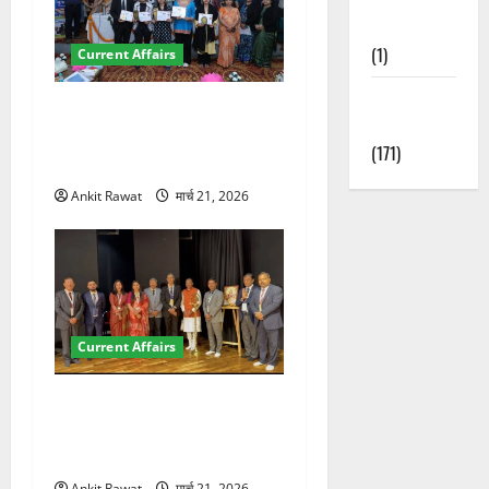
Nature
(1)
Current Affairs
Weather
देहरादून में युवा संसद 2026:
Update
छात्रों ने लोकतंत्र और संविधान
(171)
पर रखे दमदार विचार
Ankit Rawat
मार्च 21, 2026
Current Affairs
देहरादून में इंटरनेशनल मैरीटाइम
कॉन्फ्रेंस की शुरुआत, 7 देशों के
200+ प्रतिनिधि शामिल
Ankit Rawat
मार्च 21, 2026