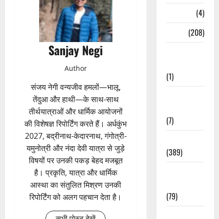
Naukri
(4)
News
(208)
Sanjay Negi
Opinion /
Editorial
Author
(1)
संजय नेगी वन्यजीव हमलों—भालू,
Opinion &
तेंदुआ और हाथी—के साथ-साथ
Editorial
तीर्थयात्राओं और धार्मिक आयोजनों
(7)
की विशेषज्ञ रिपोर्टिंग करते हैं। अर्धकुंभ
2027, बद्रीनाथ-केदारनाथ, गंगोत्री-
Politics
यमुनोत्री और नंदा देवी यात्रा से जुड़े
(389)
विषयों पर उनकी पकड़ बेहद मजबूत
Sarkari
है। प्रकृति, यात्रा और धार्मिक
Naukri
आस्था का संतुलित मिश्रण उनकी
(79)
रिपोर्टिंग को अलग पहचान देता है।
Spirituality
सभी पोस्ट देखें