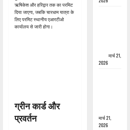
2026
ऋषिकेश और हरिद्वार तक का परमिट
ऋषिकेश में
दिया जाएगा, जबकि चारधाम यात्रा के
बड़ा प्रॉपर्टी
लिए परमिट स्थानीय एआरटीओ
फ्रॉड! 100
कार्यालय से जारी होगा।
रुपये के स्टांप
पेपर पर NRI
की जमीन
हड़पी
मार्च 21,
2026
मसूरी रोड
हादसा: खाई में
गिरी थार, एक
युवक की मौत
ग्रीन कार्ड और
—SDRF ने
दो को बचाया
प्रवर्तन
मार्च 21,
2026