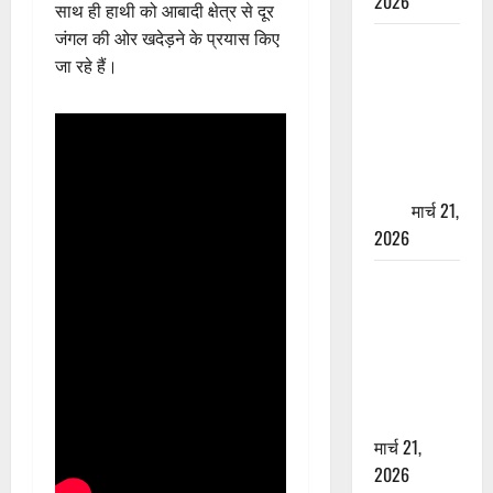
2026
साथ ही हाथी को आबादी क्षेत्र से दूर
जंगल की ओर खदेड़ने के प्रयास किए
ऋषिकेश में
जा रहे हैं।
बड़ा प्रॉपर्टी
फ्रॉड! 100
रुपये के स्टांप
पेपर पर NRI
की जमीन
हड़पी
मार्च 21,
2026
मसूरी रोड
हादसा: खाई में
गिरी थार, एक
युवक की मौत
—SDRF ने
दो को बचाया
मार्च 21,
2026