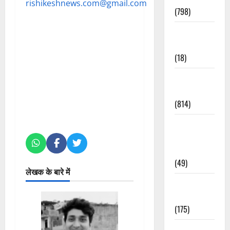
rishikeshnews.com@gmail.com
(798)
Culture &
Lifestyle
(18)
Current
Affairs
(814)
Education &
Exam
Updates
(49)
लेखक के बारे में
Festivals &
Events
(175)
Festivals &