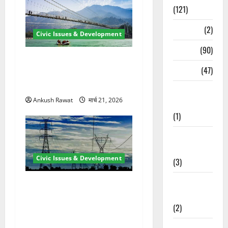
(121)
Temples
(2)
Civic Issues & Development
Temples
(90)
रामझूला पुल की मरम्मत शुरू! 11
Travel
(47)
करोड़ की योजना, चारधाम यात्रा
से पहले होगा काम पूरा
Treks &
Ankush Rawat
मार्च 21, 2026
Adventures
(1)
Treks &
Adventures
Civic Issues & Development
(3)
Waterfalls &
कुंभ 2027 की तैयारी तेज! हरिद्वार
Nature
में बिजली व्यवस्था मजबूत करने
(2)
के लिए 21.51 करोड़ की योजना
मंजूर
Waterfalls &