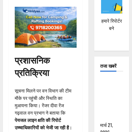
हमारे रिपोर्टर
बने
प्रशासनिक
तजा खबरें
प्रतिक्रिया
दून में रफ्तार
का कहर! 120
सूचना मिलने पर वन विभाग की टीम
Km/h थार ने
मौके पर पहुंची और स्थिति का
स्कूटी सवारों
मुआयना किया। रेंजर दीवा रेंज
को कुचला,
गढ़वाल वन प्रभाग ने बताया कि
एक की मौत
पेयजल लाइन क्षति की रिपोर्ट
मार्च 21,
उच्चाधिकारियों को भेजी जा रही है
।