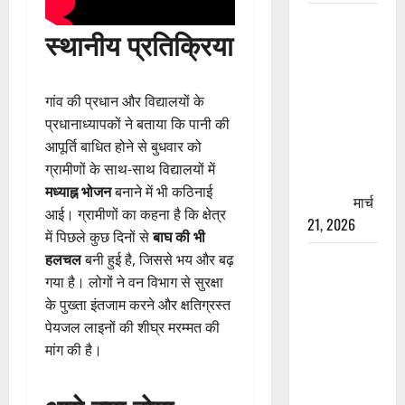
रामझूला पुल
स्थानीय प्रतिक्रिया
की मरम्मत
शुरू! 11
करोड़ की
गांव की प्रधान और विद्यालयों के
योजना,
प्रधानाध्यापकों ने बताया कि पानी की
चारधाम
आपूर्ति बाधित होने से बुधवार को
यात्रा से
ग्रामीणों के साथ-साथ विद्यालयों में
पहले होगा
मध्याह्न भोजन
बनाने में भी कठिनाई
काम पूरा
मार्च
आई। ग्रामीणों का कहना है कि क्षेत्र
21, 2026
में पिछले कुछ दिनों से
बाघ की भी
AIIMS
हलचल
बनी हुई है, जिससे भय और बढ़
ऋषिकेश के
गया है। लोगों ने वन विभाग से सुरक्षा
नाम पर
के पुख्ता इंतजाम करने और क्षतिग्रस्त
नौकरी का
पेयजल लाइनों की शीघ्र मरम्मत की
झांसा! फर्जी
मांग की है।
भर्ती विज्ञापन
से युवाओं को