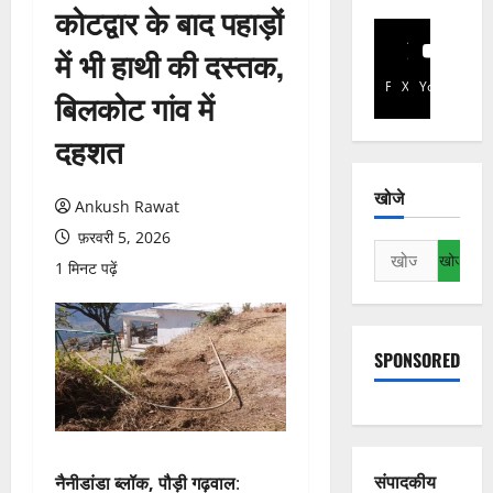
कोटद्वार के बाद पहाड़ों
में भी हाथी की दस्तक,
Facebook
X
YouTube
बिलकोट गांव में
दहशत
खोजे
Ankush Rawat
फ़रवरी 5, 2026
निम्न
1 मिनट पढ़ें
को
खोजें:
SPONSORED
संपादकीय
नैनीडांडा ब्लॉक, पौड़ी गढ़वाल
: