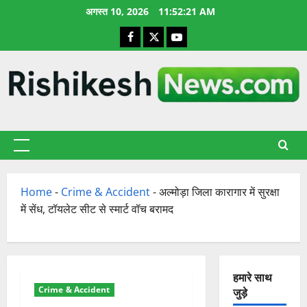
छोड़कर
अगस्त 10, 2026
11:52:22 AM
सामग्री
Facebook
X
YouTube
पर
जाएँ
प्राथमिक
सूची
Home
-
Crime & Accident
-
अल्मोड़ा जिला कारागार में सुरक्षा
में सेंध, टॉयलेट सीट से स्मार्ट वॉच बरामद
हमारे साथ
Crime & Accident
जुड़े