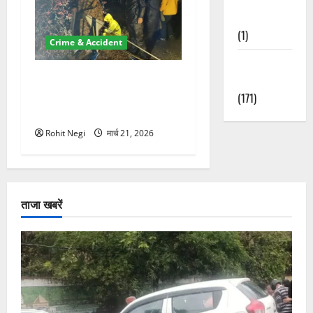
Nature
(1)
Crime & Accident
Weather
मसूरी रोड हादसा: खाई में गिरी
Update
थार, एक युवक की मौत—SDRF
(171)
ने दो को बचाया
Rohit Negi
मार्च 21, 2026
ताजा खबरें