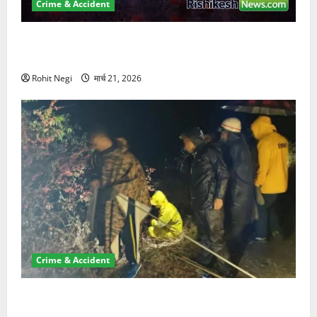
Crime & Accident
ऋषिकेश में बड़ा प्रॉपर्टी फ्रॉड! 100 रुपये के स्टांप पेपर पर
NRI की जमीन हड़पी
Rohit Negi
मार्च 21, 2026
Crime & Accident
मसूरी रोड हादसा: खाई में गिरी थार, एक युवक की मौत—SDRF
ने दो को बचाया