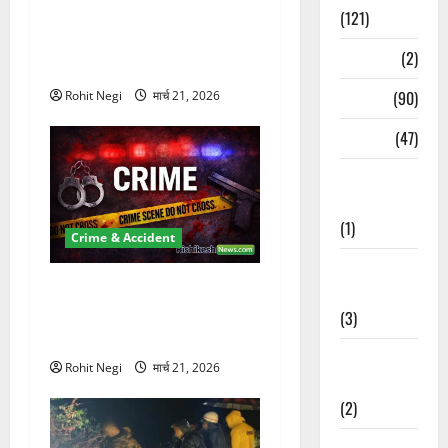
दून में रफ्तार का कहर! 120
(121)
Km/h थार ने स्कूटी सवारों को
Temples
(2)
कुचला, एक की मौत
Temples
(90)
Rohit Negi
मार्च 21, 2026
Travel
(47)
Treks &
Adventures
(1)
Crime & Accident
Treks &
ऋषिकेश में बड़ा प्रॉपर्टी फ्रॉड!
Adventures
100 रुपये के स्टांप पेपर पर NRI
(3)
की जमीन हड़पी
Waterfalls &
Rohit Negi
मार्च 21, 2026
Nature
(2)
Waterfalls &