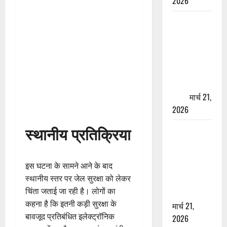
2026
ऋषिकेश में
बड़ा प्रॉपर्टी
फ्रॉड! 100
रुपये के स्टांप
पेपर पर NRI
की जमीन
हड़पी
मार्च 21,
2026
स्थानीय प्रतिक्रिया
मसूरी रोड
हादसा: खाई में
गिरी थार, एक
इस घटना के सामने आने के बाद
युवक की मौत
स्थानीय स्तर पर जेल सुरक्षा को लेकर
—SDRF ने
चिंता जताई जा रही है। लोगों का
दो को बचाया
कहना है कि इतनी कड़ी सुरक्षा के
मार्च 21,
बावजूद प्रतिबंधित इलेक्ट्रॉनिक
2026