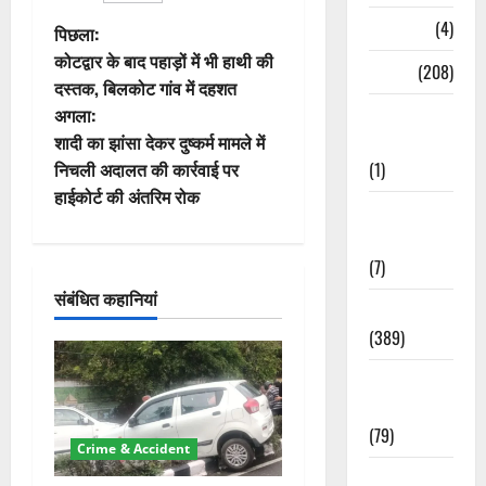
Naukri
(4)
पो
पिछला:
कोटद्वार के बाद पहाड़ों में भी हाथी की
News
(208)
स्ट
दस्तक, बिलकोट गांव में दहशत
Opinion /
अगला:
ने
Editorial
शादी का झांसा देकर दुष्कर्म मामले में
वि
(1)
निचली अदालत की कार्रवाई पर
हाईकोर्ट की अंतरिम रोक
Opinion &
गे
Editorial
श
(7)
संबंधित कहानियां
न
Politics
(389)
Sarkari
Naukri
(79)
Crime & Accident
Spirituality