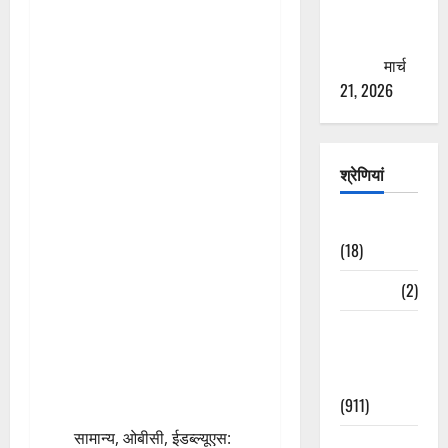
से युवाओं को
ठगने की
कोशिश
मार्च
21, 2026
श्रेणियां
Astrology
(18)
Bizarre
(2)
Civic Issues
&
Development
(911)
सामान्य, ओबीसी, ईडब्ल्यूएस:
Crime &