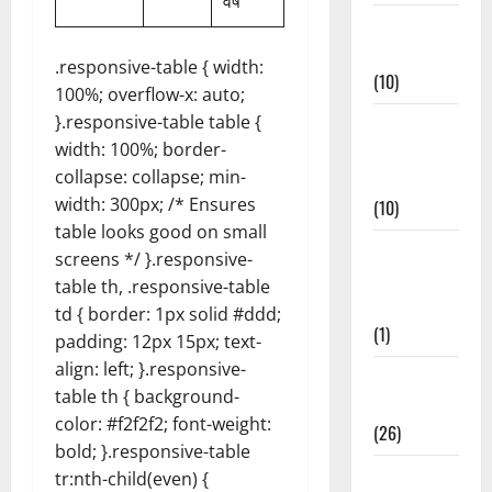
वर्ष
Festivals &
Events
.responsive-table { width:
(10)
100%; overflow-x: auto;
}.responsive-table table {
Food &
width: 100%; border-
Local
collapse: collapse; min-
Cuisine
width: 300px; /* Ensures
(10)
table looks good on small
Food &
screens */ }.responsive-
Local
table th, .responsive-table
Cuisine
td { border: 1px solid #ddd;
(1)
padding: 12px 15px; text-
align: left; }.responsive-
Health &
table th { background-
Wellness
color: #f2f2f2; font-weight:
(26)
bold; }.responsive-table
Local News
tr:nth-child(even) {