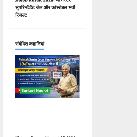
वि
सुपरिन्टेंडेंट जेल और कांस्टेबल भर्ती
गे
रिजल्ट
श
न
संबंधित कहानियां
Sarkari Naukri
Palwal District Court
Vacancy 2026: 10वीं पास के
लिए चपरासी भर्ती, ऑफलाइन
आवेदन