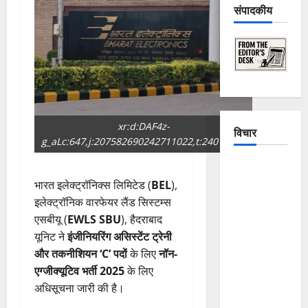
संपादकीय
xr:d:DAF4z-
विचार
g_aLc:647,j:207582690242711022,t:24013011
The
Crumbling
भारत इलेक्ट्रॉनिक्स लिमिटेड (
BEL
),
Mountains
इलेक्ट्रॉनिक वारफेयर लैंड सिस्टम्स
of
एसबीयू (
EWLS SBU
), हैदराबाद
Uttarakhand:
यूनिट ने
इंजीनियरिंग असिस्टेंट ट्रेनी
Continuous
और तकनीशियन ‘C’ पदों
के लिए
नॉन-
Disasters in
एग्जीक्यूटिव भर्ती 2025
के लिए
Dehradun,
अधिसूचना जारी की है।
Chamoli,