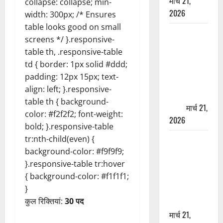
मार्च 21,
collapse: collapse; min-
2026
width: 300px; /* Ensures
table looks good on small
ऋषिकेश में
screens */ }.responsive-
बड़ा प्रॉपर्टी
table th, .responsive-table
फ्रॉड! 100
td { border: 1px solid #ddd;
रुपये के स्टांप
padding: 12px 15px; text-
पेपर पर NRI
align: left; }.responsive-
की जमीन
table th { background-
हड़पी
मार्च 21,
color: #f2f2f2; font-weight:
2026
bold; }.responsive-table
tr:nth-child(even) {
मसूरी रोड
background-color: #f9f9f9;
हादसा: खाई में
}.responsive-table tr:hover
गिरी थार, एक
{ background-color: #f1f1f1;
युवक की मौत
}
—SDRF ने
कुल रिक्तियां:
30 पद
दो को बचाया
मार्च 21,