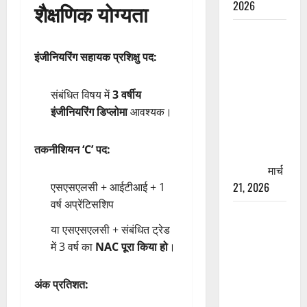
2026
शैक्षणिक योग्यता
रामझूला पुल
की मरम्मत
इंजीनियरिंग सहायक प्रशिक्षु पद:
शुरू! 11
करोड़ की
संबंधित विषय में
3 वर्षीय
योजना,
इंजीनियरिंग डिप्लोमा
आवश्यक।
चारधाम
यात्रा से
तकनीशियन ‘C’ पद:
पहले होगा
काम पूरा
मार्च
21, 2026
एसएसएलसी + आईटीआई + 1
वर्ष अप्रेंटिसशिप
AIIMS
या एसएसएलसी + संबंधित ट्रेड
ऋषिकेश के
में 3 वर्ष का
NAC पूरा किया हो
।
नाम पर
नौकरी का
झांसा! फर्जी
अंक प्रतिशत:
भर्ती विज्ञापन