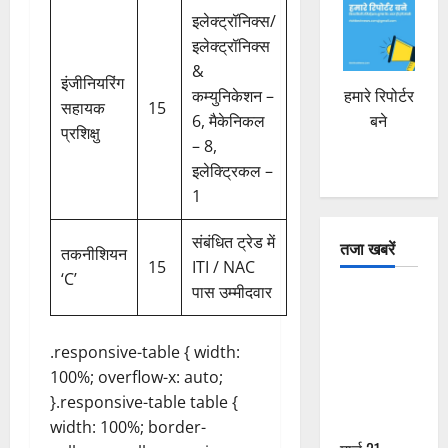
इलेक्ट्रॉनिक्स/
इलेक्ट्रॉनिक्स
&
इंजीनियरिंग
हमारे रिपोर्टर
कम्युनिकेशन –
सहायक
15
बने
6, मैकेनिकल
प्रशिक्षु
– 8,
इलेक्ट्रिकल –
1
संबंधित ट्रेड में
तजा खबरें
तकनीशियन
15
ITI / NAC
‘C’
पास उम्मीदवार
दून में रफ्तार
का कहर! 120
Km/h थार ने
.responsive-table { width:
स्कूटी सवारों
100%; overflow-x: auto;
को कुचला,
}.responsive-table table {
एक की मौत
width: 100%; border-