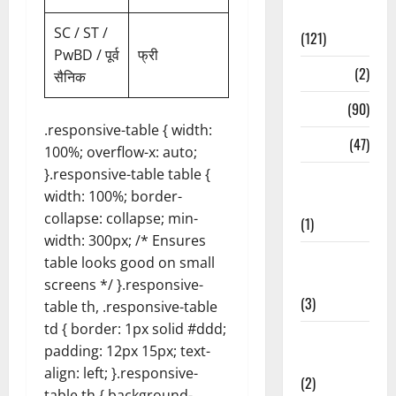
Spirituality
SC / ST /
(121)
PwBD / पूर्व
फ्री
Temples
(2)
सैनिक
Temples
(90)
.responsive-table { width:
Travel
(47)
100%; overflow-x: auto;
}.responsive-table table {
Treks &
width: 100%; border-
Adventures
collapse: collapse; min-
(1)
width: 300px; /* Ensures
Treks &
table looks good on small
Adventures
screens */ }.responsive-
(3)
table th, .responsive-table
td { border: 1px solid #ddd;
Waterfalls &
padding: 12px 15px; text-
Nature
align: left; }.responsive-
(2)
table th { background-