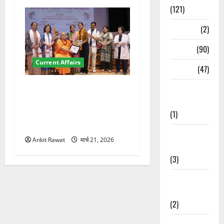
(121)
Temples
(2)
Temples
(90)
Current Affairs
Travel
(47)
“पहाड़ की नारी, देश की शक्ति”
Treks &
कार्यक्रम में गूंजी महिला
Adventures
सशक्तीकरण की आवाज, 12
(1)
महिलाओं को मिला सम्मान
Treks &
Ankit Rawat
मार्च 21, 2026
Adventures
(3)
Waterfalls &
Nature
(2)
Waterfalls &