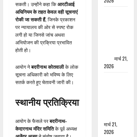
2026
सकती। उन्होंने कहा कि
आरटीआई
अधिनियम के तहत केवल वही सूचनाएं
ऋषिकेश में
रोकी जा सकती हैं
, जिनके प्रकाशन
बड़ा प्रॉपर्टी
पर न्यायालय की ओर से स्पष्ट रोक
फ्रॉड! 100
लगी हो या जिनसे जांच अथवा
रुपये के स्टांप
अभियोजन की प्रक्रिया प्रभावित
पेपर पर NRI
होती हो।
की जमीन
हड़पी
मार्च 21,
2026
आयोग ने
बदरीनाथ कोतवाली
के लोक
सूचना अधिकारी को भविष्य के लिए
मसूरी रोड
सतर्क करते हुए चेतावनी जारी की।
हादसा: खाई में
गिरी थार, एक
स्थानीय प्रतिक्रिया
युवक की मौत
—SDRF ने
दो को बचाया
आयोग के फैसले पर
बदरीनाथ-
मार्च 21,
केदारनाथ मंदिर समिति
के पूर्व अध्यक्ष
2026
अजेंद्र अजय
ने संतोष जताया है।