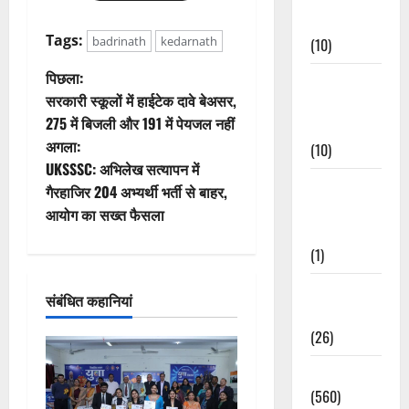
Events
Tags:
badrinath
kedarnath
(10)
पो
पिछला:
Food &
सरकारी स्कूलों में हाईटेक दावे बेअसर,
Local
स्ट
275 में बिजली और 191 में पेयजल नहीं
Cuisine
अगला:
(10)
ने
UKSSSC: अभिलेख सत्यापन में
Food &
वि
गैरहाजिर 204 अभ्यर्थी भर्ती से बाहर,
Local
आयोग का सख्त फैसला
गे
Cuisine
(1)
श
Health &
संबंधित कहानियां
न
Wellness
(26)
Local News
(560)