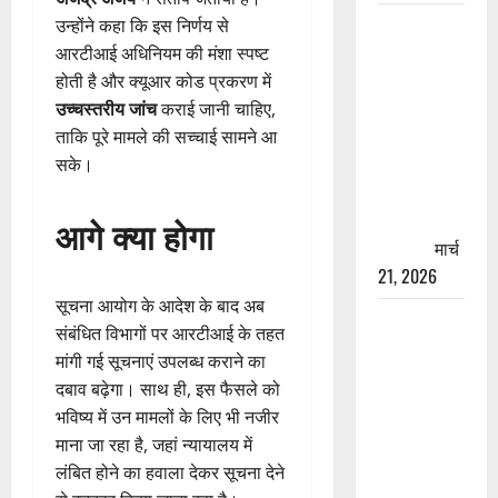
रामझूला पुल
उन्होंने कहा कि इस निर्णय से
की मरम्मत
आरटीआई अधिनियम की मंशा स्पष्ट
शुरू! 11
होती है और क्यूआर कोड प्रकरण में
करोड़ की
उच्चस्तरीय जांच
कराई जानी चाहिए,
योजना,
ताकि पूरे मामले की सच्चाई सामने आ
चारधाम
सके।
यात्रा से
पहले होगा
आगे क्या होगा
काम पूरा
मार्च
21, 2026
सूचना आयोग के आदेश के बाद अब
AIIMS
संबंधित विभागों पर आरटीआई के तहत
ऋषिकेश के
मांगी गई सूचनाएं उपलब्ध कराने का
नाम पर
दबाव बढ़ेगा। साथ ही, इस फैसले को
नौकरी का
भविष्य में उन मामलों के लिए भी नजीर
झांसा! फर्जी
माना जा रहा है, जहां न्यायालय में
भर्ती विज्ञापन
लंबित होने का हवाला देकर सूचना देने
से युवाओं को