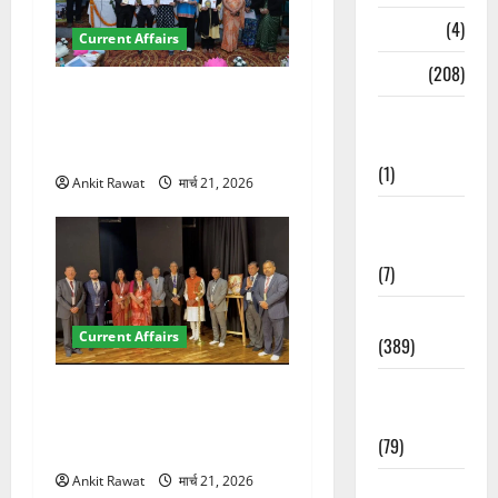
Naukri
(4)
Current Affairs
News
(208)
देहरादून में युवा संसद 2026:
Opinion /
छात्रों ने लोकतंत्र और संविधान
Editorial
पर रखे दमदार विचार
(1)
Ankit Rawat
मार्च 21, 2026
Opinion &
Editorial
(7)
Politics
Current Affairs
(389)
Sarkari
देहरादून में इंटरनेशनल मैरीटाइम
Naukri
कॉन्फ्रेंस की शुरुआत, 7 देशों के
(79)
200+ प्रतिनिधि शामिल
Ankit Rawat
मार्च 21, 2026
Spirituality