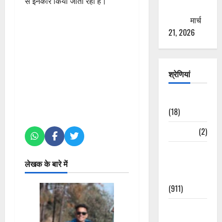
से इनकार किया जाता रहा है।
ठगने की
कोशिश
मार्च
21, 2026
श्रेणियां
Astrology
(18)
Bizarre
(2)
Civic Issues
&
लेखक के बारे में
Development
(911)
Crime &
Accident