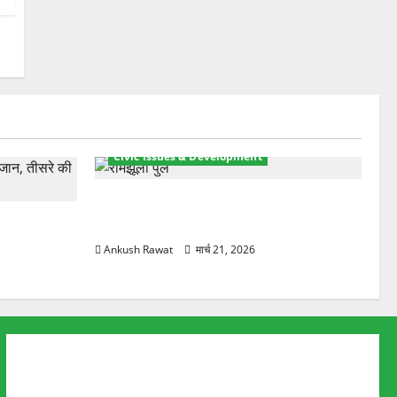
Civic Issues & Development
रामझूला पुल की मरम्मत शुरू! 11 करोड़ की
ार, एक युवक
योजना, चारधाम यात्रा से पहले होगा काम पूरा
Ankush Rawat
मार्च 21, 2026
About Us
Advertise