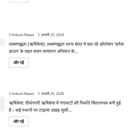
नीर
और
वाटरफॉल
पढ़ें
जाने
वाली
सड़क
ऑपरेशन ‘क्रैक डाउन’ में 20 साल से लापता नेपाली नागरिक मिला,
जर्जर,
गड्ढों
परिवार से मिलाया गया
और
मलबे
Ankush Rawat
फ़रवरी 25, 2026
के
बीच
लक्ष्मणझूला (ऋषिकेश): लक्ष्मणझूला थाना क्षेत्र में चल रहे ऑपरेशन ‘क्रैक
सफर
को
डाउन’ के तहत सघन सत्यापन अभियान के...
मजबूर
पर्यटक
के
ऑपरेशन
और पढ़ें
बारे
‘क्रैक
में
डाउन’
और
में
पढ़ें
20
साल
ऋषिकेश के गंगाघाट बदहाल, रामानंद घाट मरम्मत का इंतजार
से
लापता
Ankush Rawat
फ़रवरी 25, 2026
नेपाली
नागरिक
मिला,
ऋषिकेश: तीर्थनगरी ऋषिकेश में गंगाघाटों की स्थिति चिंताजनक बनी हुई
परिवार
है। कई स्थानों पर टाइल्स उखड़ चुकी...
से
मिलाया
गया
ऋषिकेश
और पढ़ें
के
के
बारे