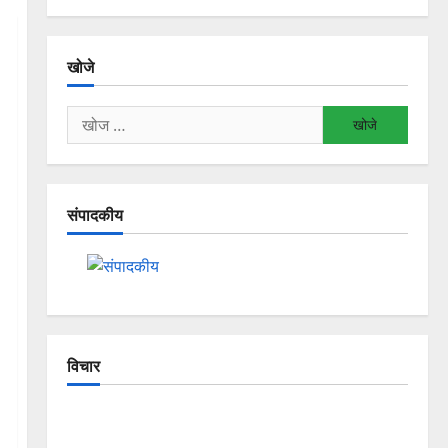
खोजे
निम्न
को
खोजें:
संपादकीय
विचार
The Crumbling Mountains of
Uttarakhand: Continuous Disasters in