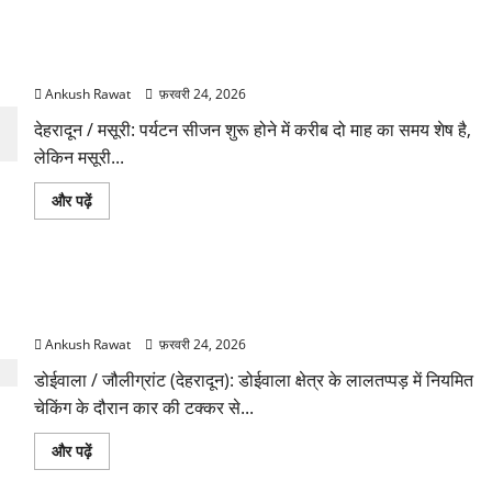
गंगाघाट
में
बदहाल,
और
रामानंद
पढ़ें
घाट
पर्यटन सीजन से पहले मसूरी मार्ग पर संकट, कुठाल गेट पुल निर्माण अटका
मरम्मत
का
Ankush Rawat
फ़रवरी 24, 2026
इंतजार
के
बारे
देहरादून / मसूरी: पर्यटन सीजन शुरू होने में करीब दो माह का समय शेष है,
में
लेकिन मसूरी...
और
पढ़ें
पर्यटन
और पढ़ें
सीजन
से
पहले
मसूरी
मार्ग
डोईवाला में चेकिंग के दौरान घायल एसआई रघुवीर कपरवान का एसएसपी
पर
संकट,
ने लिया हाल
कुठाल
गेट
Ankush Rawat
फ़रवरी 24, 2026
पुल
निर्माण
डोईवाला / जौलीग्रांट (देहरादून): डोईवाला क्षेत्र के लालतप्पड़ में नियमित
अटका
के
चेकिंग के दौरान कार की टक्कर से...
बारे
में
और
डोईवाला
और पढ़ें
पढ़ें
में
चेकिंग