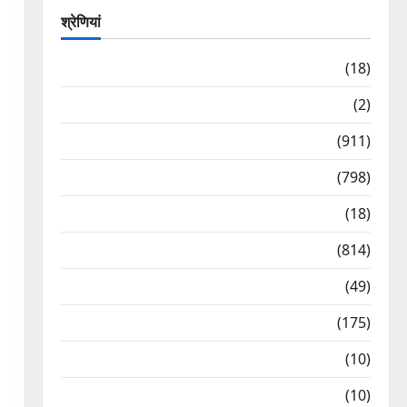
श्रेणियां
Astrology
(18)
Bizarre
(2)
Civic Issues & Development
(911)
Crime & Accident
(798)
Culture & Lifestyle
(18)
Current Affairs
(814)
Education & Exam Updates
(49)
Festivals & Events
(175)
Festivals & Events
(10)
Food & Local Cuisine
(10)