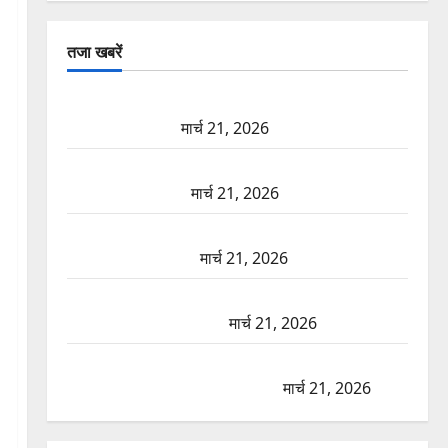
तजा खबरें
दून में रफ्तार का कहर! 120 Km/h थार ने स्कूटी सवारों को
कुचला, एक की मौत
मार्च 21, 2026
ऋषिकेश में बड़ा प्रॉपर्टी फ्रॉड! 100 रुपये के स्टांप पेपर पर
NRI की जमीन हड़पी
मार्च 21, 2026
मसूरी रोड हादसा: खाई में गिरी थार, एक युवक की मौत—
SDRF ने दो को बचाया
मार्च 21, 2026
रामझूला पुल की मरम्मत शुरू! 11 करोड़ की योजना, चारधाम
यात्रा से पहले होगा काम पूरा
मार्च 21, 2026
AIIMS ऋषिकेश के नाम पर नौकरी का झांसा! फर्जी भर्ती
विज्ञापन से युवाओं को ठगने की कोशिश
मार्च 21, 2026