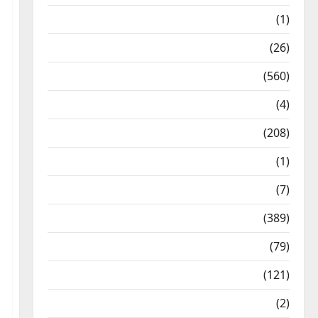
Food & Local Cuisine
(1)
Health & Wellness
(26)
Local News
(560)
Naukri
(4)
News
(208)
Opinion / Editorial
(1)
Opinion & Editorial
(7)
Politics
(389)
Sarkari Naukri
(79)
Spirituality
(121)
Temples
(2)