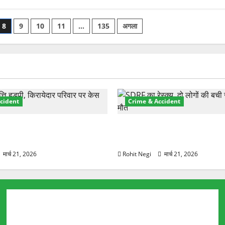
परिवारों
को
नहीं
मिला
8
9
10
11
…
135
अगला
पेयजल
कनेक्शन,
दूषित
पानी
पीने
को
मजबूर
के
बारे
में
और
cident
Crime & Accident
पढ़ें
़ा प्रॉपर्टी फ्रॉड! 100 रुपये के
मसूरी रोड हादसा: खाई में गिरी थ
पर NRI की जमीन हड़पी
की मौत—SDRF ने दो को बचाया
मार्च 21, 2026
Rohit Negi
मार्च 21, 2026
Ardh Kumbh 2027
Chardham Yatra