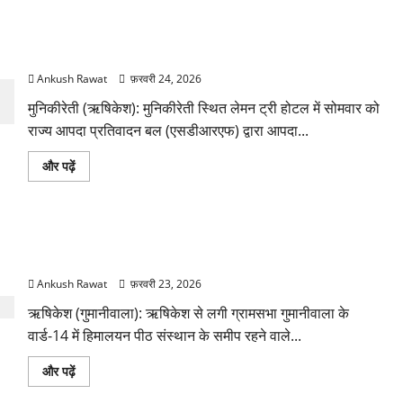
बसों
की
मुनिकीरेती: होटल लेमन ट्री में एसडीआरएफ ने दिया आपदा प्रबंधन और
कमी,
इंद्रमणि
अग्नि सुरक्षा प्रशिक्षण
बड़ोनी
चौक
Ankush Rawat
फ़रवरी 24, 2026
पर
यात्रियों
मुनिकीरेती (ऋषिकेश): मुनिकीरेती स्थित लेमन ट्री होटल में सोमवार को
की
भीड़
राज्य आपदा प्रतिवादन बल (एसडीआरएफ) द्वारा आपदा...
के
बारे
में
मुनिकीरेती:
और पढ़ें
और
होटल
पढ़ें
लेमन
ट्री
में
एसडीआरएफ
गुमानीवाला में 25 परिवारों को नहीं मिला पेयजल कनेक्शन, दूषित पानी पीने
ने
दिया
को मजबूर
आपदा
प्रबंधन
Ankush Rawat
फ़रवरी 23, 2026
और
अग्नि
ऋषिकेश (गुमानीवाला): ऋषिकेश से लगी ग्रामसभा गुमानीवाला के
सुरक्षा
प्रशिक्षण
वार्ड-14 में हिमालयन पीठ संस्थान के समीप रहने वाले...
के
बारे
में
गुमानीवाला
और पढ़ें
और
में
पढ़ें
25