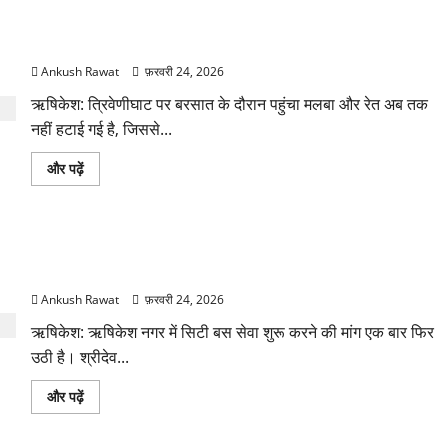
के
दौरान
घायल
त्रिवेणीघाट पर जमा मलबा और रेत, श्रद्धालुओं को स्नान-पूजन में दिक्कत
एसआई
रघुवीर
Ankush Rawat
फ़रवरी 24, 2026
कपरवान
का
एसएसपी
ऋषिकेश: त्रिवेणीघाट पर बरसात के दौरान पहुंचा मलबा और रेत अब तक
ने
नहीं हटाई गई है, जिससे...
लिया
हाल
के
त्रिवेणीघाट
और पढ़ें
बारे
पर
में
जमा
और
मलबा
पढ़ें
और
रेत,
ऋषिकेश में सिटी बस की मांग, श्रीदेव सुमन विवि छात्रों ने सीएम को भेजा
श्रद्धालुओं
को
ज्ञापन
स्नान-
पूजन
Ankush Rawat
फ़रवरी 24, 2026
में
दिक्कत
ऋषिकेश: ऋषिकेश नगर में सिटी बस सेवा शुरू करने की मांग एक बार फिर
के
बारे
उठी है। श्रीदेव...
में
और
पढ़ें
ऋषिकेश
और पढ़ें
में
सिटी
बस