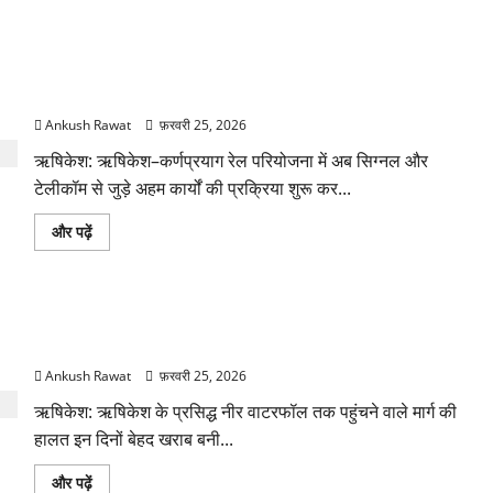
दिसंबर 2028 तक कर्णप्रयाग तक रेल पहुंचाने का लक्ष्य, सिग्नल कार्य पर
165 करोड़ खर्च
Ankush Rawat
फ़रवरी 25, 2026
ऋषिकेश: ऋषिकेश–कर्णप्रयाग रेल परियोजना में अब सिग्नल और
टेलीकॉम से जुड़े अहम कार्यों की प्रक्रिया शुरू कर...
दिसंबर
और पढ़ें
2028
तक
कर्णप्रयाग
तक
रेल
ऋषिकेश: नीर वाटरफॉल जाने वाली सड़क जर्जर, गड्ढों और मलबे के
पहुंचाने
का
बीच सफर को मजबूर पर्यटक
लक्ष्य,
सिग्नल
Ankush Rawat
फ़रवरी 25, 2026
कार्य
पर
ऋषिकेश: ऋषिकेश के प्रसिद्ध नीर वाटरफॉल तक पहुंचने वाले मार्ग की
165
करोड़
हालत इन दिनों बेहद खराब बनी...
खर्च
के
बारे
ऋषिकेश:
और पढ़ें
में