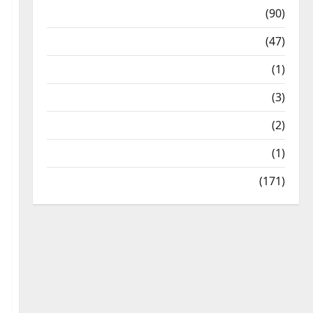
Temples
(90)
Travel
(47)
Treks & Adventures
(1)
Treks & Adventures
(3)
Waterfalls & Nature
(2)
Waterfalls & Nature
(1)
Weather Update
(171)