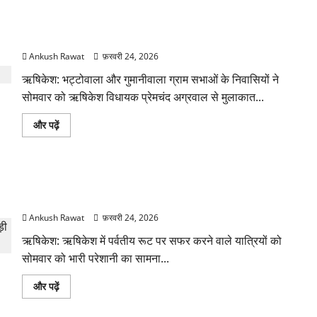
की
मांग,
ऋषिकेश: भट्टोवाला-गुमानीवाला को राजस्व ग्राम घोषित करने की मांग,
श्रीदेव
सुमन
विधायक से मिला प्रतिनिधिमंडल
विवि
छात्रों
Ankush Rawat
फ़रवरी 24, 2026
ने
सीएम
ऋषिकेश: भट्टोवाला और गुमानीवाला ग्राम सभाओं के निवासियों ने
को
भेजा
सोमवार को ऋषिकेश विधायक प्रेमचंद अग्रवाल से मुलाकात...
ज्ञापन
के
बारे
ऋषिकेश:
और पढ़ें
में
भट्टोवाला-
और
गुमानीवाला
पढ़ें
को
राजस्व
ग्राम
ऋषिकेश: पहाड़ी रूट पर बसों की कमी, इंद्रमणि बड़ोनी चौक पर यात्रियों
घोषित
करने
की भीड़
की
मांग,
Ankush Rawat
फ़रवरी 24, 2026
विधायक
से
ऋषिकेश: ऋषिकेश में पर्वतीय रूट पर सफर करने वाले यात्रियों को
मिला
प्रतिनिधिमंडल
सोमवार को भारी परेशानी का सामना...
के
बारे
में
ऋषिकेश:
और पढ़ें
और
पहाड़ी
पढ़ें
रूट
पर