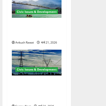
Civic Issues & Development
रामझूला पुल की मरम्मत शुरू! 11
करोड़ की योजना, चारधाम यात्रा
से पहले होगा काम पूरा
Ankush Rawat
मार्च 21, 2026
Civic Issues & Development
कुंभ 2027 की तैयारी तेज! हरिद्वार
में बिजली व्यवस्था मजबूत करने
के लिए 21.51 करोड़ की योजना
मंजूर