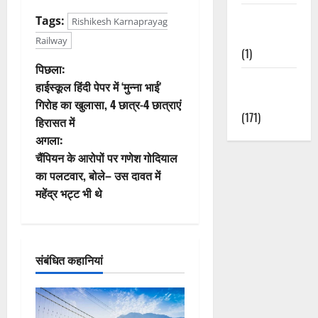
Waterfalls &
Tags:
Rishikesh Karnaprayag
Nature
Railway
(1)
पो
पिछला:
Weather
हाईस्कूल हिंदी पेपर में ‘मुन्ना भाई’
स्ट
Update
गिरोह का खुलासा, 4 छात्र-4 छात्राएं
(171)
हिरासत में
ने
अगला:
वि
चैंपियन के आरोपों पर गणेश गोदियाल
का पलटवार, बोले– उस दावत में
गे
महेंद्र भट्ट भी थे
श
न
संबंधित कहानियां