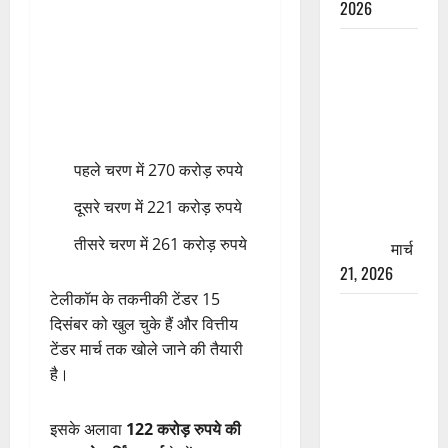
2026
रामझूला पुल
की मरम्मत
शुरू! 11
करोड़ की
योजना,
पहले चरण में 270 करोड़ रुपये
चारधाम
यात्रा से
दूसरे चरण में 221 करोड़ रुपये
पहले होगा
तीसरे चरण में 261 करोड़ रुपये
काम पूरा
मार्च
21, 2026
टेलीकॉम के तकनीकी टेंडर 15
AIIMS
दिसंबर को खुल चुके हैं और वित्तीय
ऋषिकेश के
टेंडर मार्च तक खोले जाने की तैयारी
नाम पर
है।
नौकरी का
झांसा! फर्जी
इसके अलावा
122 करोड़ रुपये की
भर्ती विज्ञापन