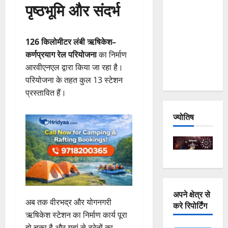
पृष्ठभूमि और संदर्भ
and
Joshimath
— Why Is
126 किलोमीटर लंबी ऋषिकेश–
This
कर्णप्रयाग रेल परियोजना
का निर्माण
Destruction
आरवीएनएल द्वारा किया जा रहा है।
Repeating?
परियोजना के तहत कुल 13 स्टेशन
प्रस्तावित हैं।
ज्योतिष
अपने क्षेत्र से
अब तक वीरभद्र और योगनगरी
करे रिपोर्टिंग
ऋषिकेश स्टेशन का निर्माण कार्य पूरा
हो चुका है और यहां से ट्रेनों का