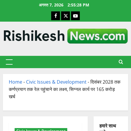
छोड़कर
अगस्त 7, 2026
2:55:29 PM
सामग्री
Facebook
X
YouTube
पर
जाएँ
प्राथमिक
सूची
Home
-
Civic Issues & Development
-
दिसंबर 2028 तक
कर्णप्रयाग तक रेल पहुंचाने का लक्ष्य, सिग्नल कार्य पर 165 करोड़
खर्च
हमारे साथ
Civic Issues & Development