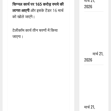
मार्च 21,
सिग्नल कार्य पर 165 करोड़ रुपये की
2026
लागत आएगी
और इसके टेंडर 16 मार्च
ऋषिकेश में
को खोले जाएंगे।
बड़ा प्रॉपर्टी
फ्रॉड! 100
टेलीकॉम कार्य तीन चरणों में किया
रुपये के स्टांप
जाएगा।
पेपर पर NRI
की जमीन
हड़पी
मार्च 21,
2026
मसूरी रोड
हादसा: खाई में
गिरी थार, एक
युवक की मौत
—SDRF ने
दो को बचाया
मार्च 21,