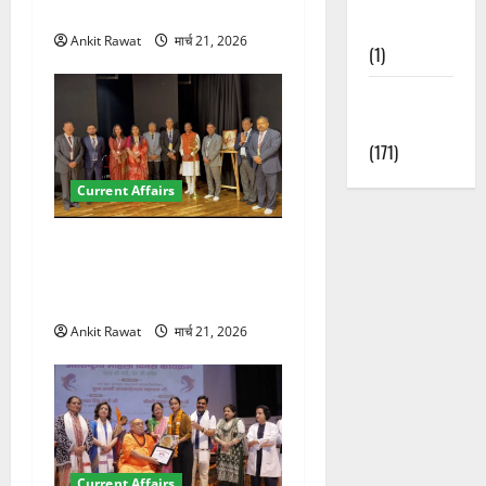
पर रखे दमदार विचार
Nature
Ankit Rawat
मार्च 21, 2026
(1)
Weather
Update
(171)
Current Affairs
देहरादून में इंटरनेशनल मैरीटाइम
कॉन्फ्रेंस की शुरुआत, 7 देशों के
200+ प्रतिनिधि शामिल
Ankit Rawat
मार्च 21, 2026
Current Affairs