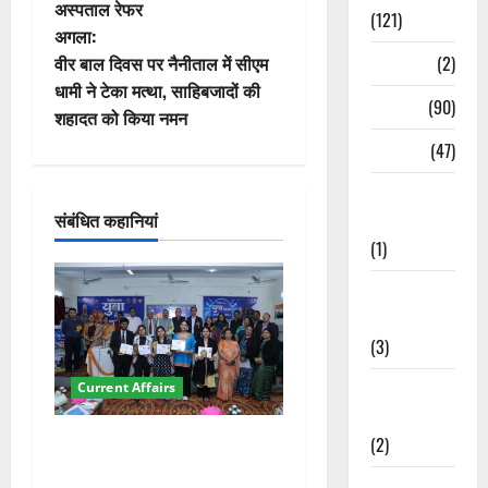
अस्पताल रेफर
ने
(121)
अगला:
वि
Temples
(2)
वीर बाल दिवस पर नैनीताल में सीएम
धामी ने टेका मत्था, साहिबजादों की
Temples
(90)
गे
शहादत को किया नमन
Travel
(47)
श
Treks &
न
संबंधित कहानियां
Adventures
(1)
Treks &
Adventures
(3)
Waterfalls &
Current Affairs
Nature
देहरादून में युवा संसद 2026:
(2)
छात्रों ने लोकतंत्र और संविधान
Waterfalls &