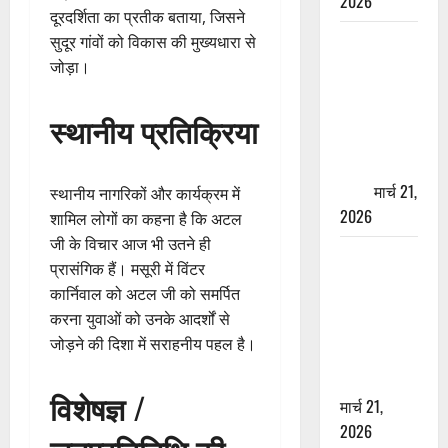
2026
दूरदर्शिता का प्रतीक बताया, जिसने
ऋषिकेश में
सुदूर गांवों को विकास की मुख्यधारा से
बड़ा प्रॉपर्टी
जोड़ा।
फ्रॉड! 100
रुपये के स्टांप
स्थानीय प्रतिक्रिया
पेपर पर NRI
की जमीन
हड़पी
मार्च 21,
स्थानीय नागरिकों और कार्यक्रम में
2026
शामिल लोगों का कहना है कि अटल
जी के विचार आज भी उतने ही
मसूरी रोड
प्रासंगिक हैं। मसूरी में विंटर
हादसा: खाई में
कार्निवाल को अटल जी को समर्पित
गिरी थार, एक
करना युवाओं को उनके आदर्शों से
युवक की मौत
जोड़ने की दिशा में सराहनीय पहल है।
—SDRF ने
दो को बचाया
विशेषज्ञ /
मार्च 21,
2026