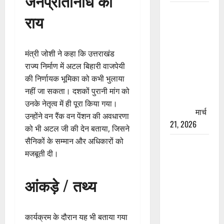
जनप्रतिनिधि की
रामझूला पुल
राय
की मरम्मत
शुरू! 11
करोड़ की
मंत्री जोशी ने कहा कि उत्तराखंड
योजना,
राज्य निर्माण में अटल बिहारी वाजपेयी
चारधाम
की निर्णायक भूमिका को कभी भुलाया
यात्रा से
नहीं जा सकता। दशकों पुरानी मांग को
पहले होगा
उनके नेतृत्व में ही पूरा किया गया।
काम पूरा
मार्च
उन्होंने वन रैंक वन पेंशन की अवधारणा
21, 2026
को भी अटल जी की देन बताया, जिसने
सैनिकों के सम्मान और अधिकारों को
AIIMS
मजबूती दी।
ऋषिकेश के
नाम पर
आंकड़े / तथ्य
नौकरी का
झांसा! फर्जी
भर्ती विज्ञापन
कार्यक्रम के दौरान यह भी बताया गया
से युवाओं को