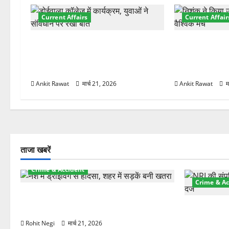
श
Current Affairs
Current Affair
न
देहरादून में युवा संसद 2026: छात्रों ने
देहरादून में इंटर
लोकतंत्र और संविधान पर रखे दमदार
की शुरुआत, 7 दे
विचार
शामिल
Ankit Rawat
मार्च 21, 2026
Ankit Rawat
म
ताजा खबरें
Crime & Accident
Crime & Ac
दून में रफ्तार का कहर! 120 Km/h थार ने
स्कूटी सवारों को कुचला, एक की मौत
ऋषिकेश में बड
स्टांप पेपर 
Rohit Negi
मार्च 21, 2026