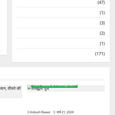
Travel
(47)
Treks & Adventures
(1)
Treks & Adventures
(3)
Waterfalls & Nature
(2)
Waterfalls & Nature
(1)
Weather Update
(171)
Civic Issues & Development
रामझूला पुल की मरम्मत शुरू! 11 करोड़ की
ार, एक युवक
योजना, चारधाम यात्रा से पहले होगा काम पूरा
Ankush Rawat
मार्च 21, 2026