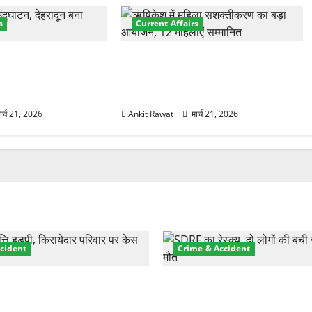
s
Current Affairs
नेशनल मैरीटाइम कॉन्फ्रेंस
“पहाड़ की नारी, देश की शक्ति” कार्यक्रम
शों के 200+ प्रतिनिधि
में गूंजी महिला सशक्तीकरण की आवाज,
12 महिलाओं को मिला सम्मान
ार्च 21, 2026
Ankit Rawat
मार्च 21, 2026
cident
Crime & Accident
़ा प्रॉपर्टी फ्रॉड! 100 रुपये के
मसूरी रोड हादसा: खाई में गिरी थ
पर NRI की जमीन हड़पी
की मौत—SDRF ने दो को बचाया