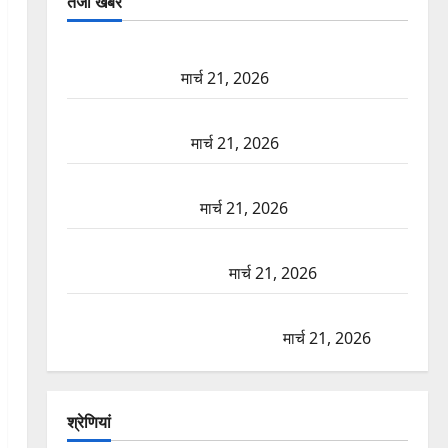
तजा खबरें
दून में रफ्तार का कहर! 120 Km/h थार ने स्कूटी सवारों को
कुचला, एक की मौत
मार्च 21, 2026
ऋषिकेश में बड़ा प्रॉपर्टी फ्रॉड! 100 रुपये के स्टांप पेपर पर
NRI की जमीन हड़पी
मार्च 21, 2026
मसूरी रोड हादसा: खाई में गिरी थार, एक युवक की मौत—
SDRF ने दो को बचाया
मार्च 21, 2026
रामझूला पुल की मरम्मत शुरू! 11 करोड़ की योजना, चारधाम
यात्रा से पहले होगा काम पूरा
मार्च 21, 2026
AIIMS ऋषिकेश के नाम पर नौकरी का झांसा! फर्जी भर्ती
विज्ञापन से युवाओं को ठगने की कोशिश
मार्च 21, 2026
श्रेणियां