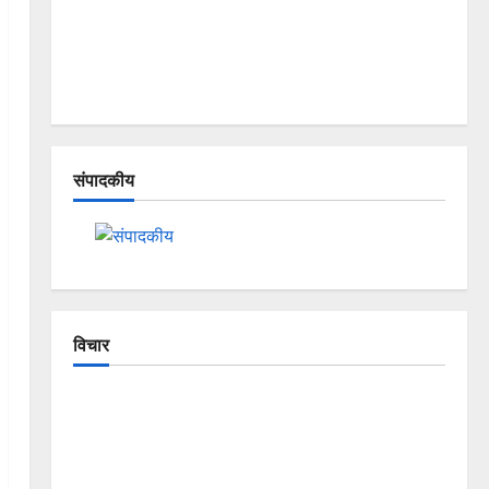
संपादकीय
विचार
The Crumbling Mountains of
Uttarakhand: Continuous Disasters in
Dehradun, Chamoli, and Joshimath —
Why Is This Destruction Repeating?