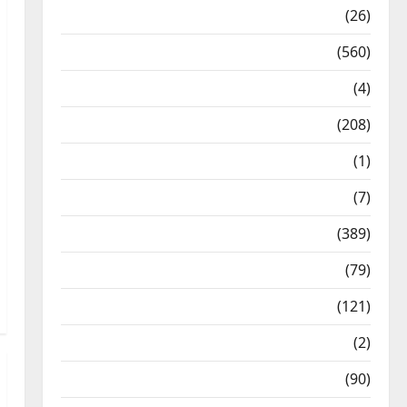
Health & Wellness
(26)
Local News
(560)
Naukri
(4)
News
(208)
Opinion / Editorial
(1)
Opinion & Editorial
(7)
Politics
(389)
Sarkari Naukri
(79)
Spirituality
(121)
Temples
(2)
Temples
(90)