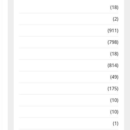
Astrology
(18)
Bizarre
(2)
Civic Issues & Development
(911)
Crime & Accident
(798)
Culture & Lifestyle
(18)
Current Affairs
(814)
Education & Exam Updates
(49)
Festivals & Events
(175)
Festivals & Events
(10)
Food & Local Cuisine
(10)
Food & Local Cuisine
(1)