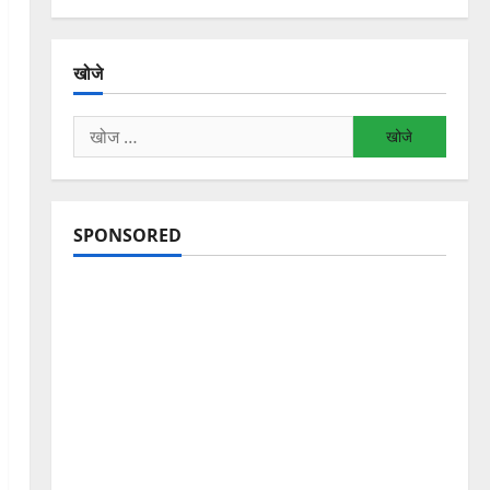
खोजे
निम्न
को
खोजें:
SPONSORED