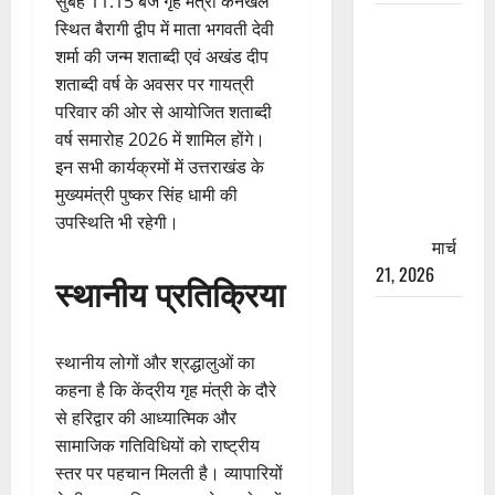
सुबह 11:15 बजे गृह मंत्री कनखल
रामझूला पुल
स्थित बैरागी द्वीप में माता भगवती देवी
की मरम्मत
शर्मा की जन्म शताब्दी एवं अखंड दीप
शुरू! 11
शताब्दी वर्ष के अवसर पर गायत्री
करोड़ की
परिवार की ओर से आयोजित शताब्दी
योजना,
वर्ष समारोह 2026 में शामिल होंगे।
चारधाम
इन सभी कार्यक्रमों में उत्तराखंड के
यात्रा से
मुख्यमंत्री पुष्कर सिंह धामी की
पहले होगा
उपस्थिति भी रहेगी।
काम पूरा
मार्च
21, 2026
स्थानीय प्रतिक्रिया
AIIMS
ऋषिकेश के
स्थानीय लोगों और श्रद्धालुओं का
नाम पर
कहना है कि केंद्रीय गृह मंत्री के दौरे
नौकरी का
से हरिद्वार की आध्यात्मिक और
झांसा! फर्जी
सामाजिक गतिविधियों को राष्ट्रीय
भर्ती विज्ञापन
स्तर पर पहचान मिलती है। व्यापारियों
से युवाओं को