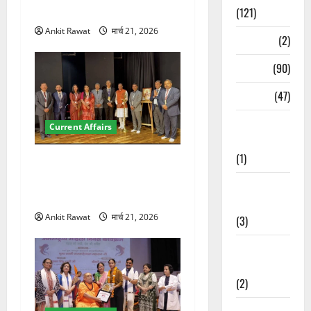
पर रखे दमदार विचार
(121)
Ankit Rawat
मार्च 21, 2026
Temples
(2)
Temples
(90)
Travel
(47)
Treks &
Current Affairs
Adventures
(1)
देहरादून में इंटरनेशनल मैरीटाइम
कॉन्फ्रेंस की शुरुआत, 7 देशों के
Treks &
200+ प्रतिनिधि शामिल
Adventures
Ankit Rawat
मार्च 21, 2026
(3)
Waterfalls &
Nature
(2)
Waterfalls &