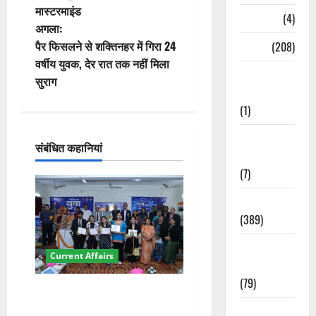
मास्टरमाइंड
ने
Naukri
(4)
अगला:
वि
पैर फिसलने से शक्तिनहर में गिरा 24
News
(208)
वर्षीय युवक, देर रात तक नहीं मिला
गे
Opinion /
सुराग
Editorial
श
(1)
न
Opinion &
संबंधित कहानियां
Editorial
(7)
Politics
(389)
Sarkari
Current Affairs
Naukri
(79)
देहरादून में युवा संसद 2026:
छात्रों ने लोकतंत्र और संविधान
Spirituality