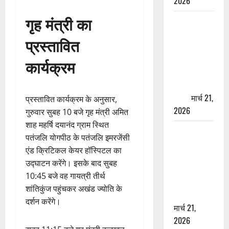
2026
गृह मंत्री का
ऋषिकेश में
बड़ा प्रॉपर्टी
प्रस्तावित
फ्रॉड! 100
रुपये के स्टांप
कार्यक्रम
पेपर पर NRI
की जमीन
हड़पी
मार्च 21,
प्रस्तावित कार्यक्रम के अनुसार,
2026
गुरुवार सुबह 10 बजे गृह मंत्री अमित
शाह महर्षि दयानंद ग्राम स्थित
मसूरी रोड
पतंजलि योगपीठ के पतंजलि इमरजेंसी
हादसा: खाई में
एंड क्रिटिकल केयर हॉस्पिटल का
गिरी थार, एक
उद्घाटन करेंगे। इसके बाद सुबह
युवक की मौत
10:45 बजे वह गायत्री तीर्थ
—SDRF ने
शांतिकुंज पहुंचकर अखंड ज्योति के
दो को बचाया
दर्शन करेंगे।
मार्च 21,
2026