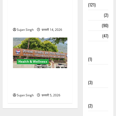
गंगा भोगपुर तल्ला में वन गुर्जर
(121)
महिलाओं की पहल, हस्तकला और
Temples
(2)
दुग्ध उत्पादों से आत्मनिर्भरता की
ओर कदम
Temples
(90)
Sujan Singh
फ़रवरी 14, 2026
Travel
(47)
Treks &
Adventures
(1)
Health & Wellness
Treks &
समय पर इलाज बना जीवनरक्षक,
Adventures
श्रीनगर बेस अस्पताल में 23
(3)
वर्षीय युवती की जान बची
Waterfalls &
Sujan Singh
फ़रवरी 5, 2026
Nature
(2)
Waterfalls &