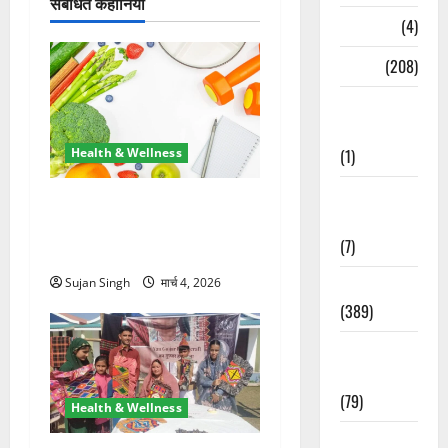
संबंधित कहानियां
Naukri
(4)
News
(208)
Opinion /
Editorial
Health & Wellness
(1)
Opinion &
मोटापा बन रहा साइलेंट किलर,
Editorial
डॉक्टरों ने बताया 5-2-1-0 नियम
(7)
से बचाव का तरीका
Sujan Singh
मार्च 4, 2026
Politics
(389)
Sarkari
Naukri
(79)
Health & Wellness
Spirituality