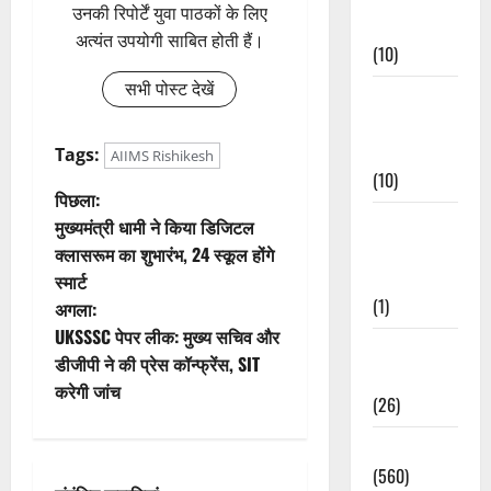
उनकी रिपोर्टें युवा पाठकों के लिए
Events
अत्यंत उपयोगी साबित होती हैं।
(10)
सभी पोस्ट देखें
Food &
Local
Cuisine
Tags:
AIIMS Rishikesh
(10)
पो
पिछला:
Food &
मुख्यमंत्री धामी ने किया डिजिटल
स्ट
Local
क्लासरूम का शुभारंभ, 24 स्कूल होंगे
Cuisine
स्मार्ट
ने
(1)
अगला:
वि
UKSSSC पेपर लीक: मुख्य सचिव और
Health &
डीजीपी ने की प्रेस कॉन्फ्रेंस, SIT
Wellness
गे
करेगी जांच
(26)
श
Local News
न
(560)