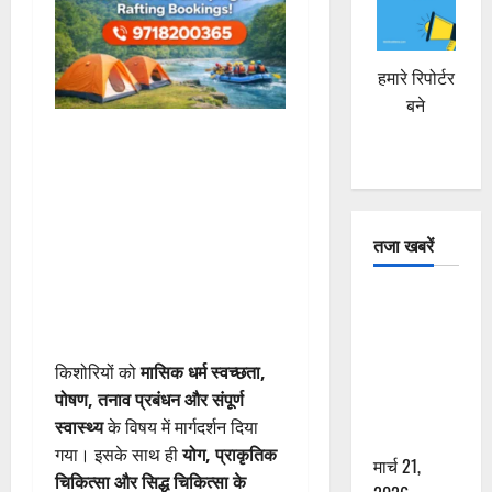
हमारे रिपोर्टर
बने
तजा खबरें
दून में रफ्तार
का कहर! 120
Km/h थार ने
किशोरियों को
मासिक धर्म स्वच्छता,
स्कूटी सवारों
पोषण, तनाव प्रबंधन और संपूर्ण
को कुचला,
स्वास्थ्य
के विषय में मार्गदर्शन दिया
एक की मौत
गया। इसके साथ ही
योग, प्राकृतिक
मार्च 21,
चिकित्सा और सिद्ध चिकित्सा के