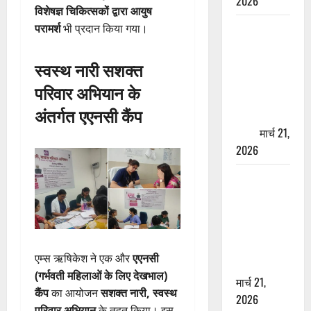
2026
विशेषज्ञ चिकित्सकों द्वारा आयुष
ऋषिकेश में
परामर्श
भी प्रदान किया गया।
बड़ा प्रॉपर्टी
फ्रॉड! 100
स्वस्थ नारी सशक्त
रुपये के स्टांप
परिवार अभियान के
पेपर पर NRI
अंतर्गत एएनसी कैंप
की जमीन
हड़पी
मार्च 21,
2026
मसूरी रोड
हादसा: खाई में
गिरी थार, एक
युवक की मौत
—SDRF ने
एम्स ऋषिकेश ने एक और
एएनसी
दो को बचाया
(गर्भवती महिलाओं के लिए देखभाल)
मार्च 21,
कैंप
का आयोजन
सशक्त नारी, स्वस्थ
2026
परिवार अभियान
के तहत किया। इस