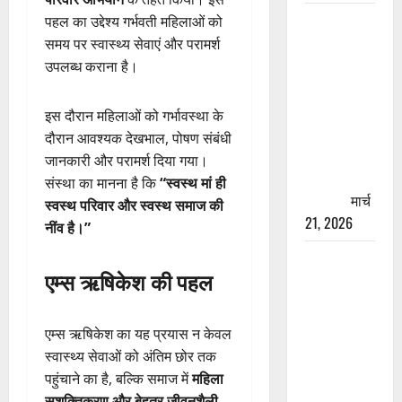
रामझूला पुल
पहल का उद्देश्य गर्भवती महिलाओं को
की मरम्मत
समय पर स्वास्थ्य सेवाएं और परामर्श
शुरू! 11
उपलब्ध कराना है।
करोड़ की
योजना,
इस दौरान महिलाओं को गर्भावस्था के
चारधाम
दौरान आवश्यक देखभाल, पोषण संबंधी
यात्रा से
जानकारी और परामर्श दिया गया।
पहले होगा
संस्था का मानना है कि
“स्वस्थ मां ही
काम पूरा
मार्च
स्वस्थ परिवार और स्वस्थ समाज की
21, 2026
नींव है।”
AIIMS
एम्स ऋषिकेश की पहल
ऋषिकेश के
नाम पर
नौकरी का
एम्स ऋषिकेश का यह प्रयास न केवल
झांसा! फर्जी
स्वास्थ्य सेवाओं को अंतिम छोर तक
भर्ती विज्ञापन
पहुंचाने का है, बल्कि समाज में
महिला
से युवाओं को
सशक्तिकरण और बेहतर जीवनशैली