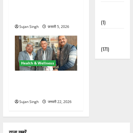
समय पर इलाज बना जीवनरक्षक,
Waterfalls &
श्रीनगर बेस अस्पताल में 23
Nature
वर्षीय युवती की जान बची
(1)
Sujan Singh
फ़रवरी 5, 2026
Weather
Update
(171)
Health & Wellness
मानवता की मिसाल: भगत सिंह
कोश्यारी ने नेत्रदान, अंगदान और
पूर्ण देहदान का लिया संकल्प
Sujan Singh
जनवरी 22, 2026
ताजा खबरें