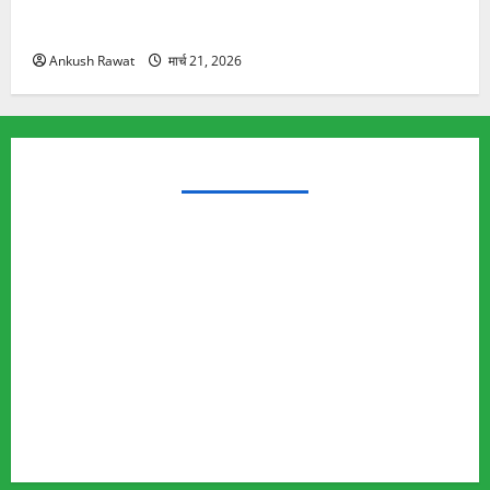
रामझूला पुल की मरम्मत शुरू! 11 करोड़ की योजना, चारधाम
यात्रा से पहले होगा काम पूरा
Ankush Rawat
मार्च 21, 2026
TRENDING TOPICS
Rishikesh Land Protest
Ankita Bhandari Murder Case
Wildlife Conflict
Leopard Attack
Bear Attack
Elephant Attack
Articles
Sukhwant Singh Suicide Case
Save Auli