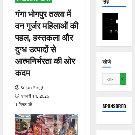
जुड़े
गंगा भोगपुर तल्ला में
वन गुर्जर महिलाओं की
Facebook
X
YouTube
पहल, हस्तकला और
दुग्ध उत्पादों से
आत्मनिर्भरता की ओर
खोजे
कदम
निम्न
को
Sujan Singh
खोजें:
फ़रवरी 14, 2026
1 मिनट पढ़ें
SPONSORED