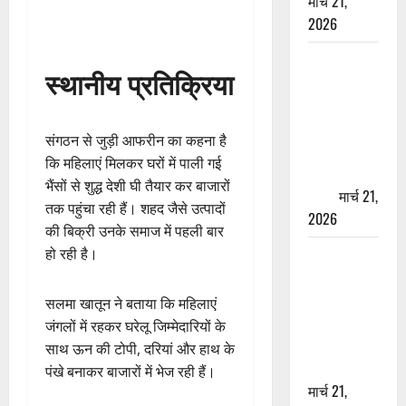
मार्च 21,
2026
ऋषिकेश में
स्थानीय प्रतिक्रिया
बड़ा प्रॉपर्टी
फ्रॉड! 100
रुपये के स्टांप
संगठन से जुड़ी आफरीन का कहना है
पेपर पर NRI
कि महिलाएं मिलकर घरों में पाली गई
की जमीन
भैंसों से शुद्ध देशी घी तैयार कर बाजारों
हड़पी
मार्च 21,
तक पहुंचा रही हैं। शहद जैसे उत्पादों
2026
की बिक्री उनके समाज में पहली बार
मसूरी रोड
हो रही है।
हादसा: खाई में
गिरी थार, एक
सलमा खातून ने बताया कि महिलाएं
युवक की मौत
जंगलों में रहकर घरेलू जिम्मेदारियों के
—SDRF ने
साथ ऊन की टोपी, दरियां और हाथ के
दो को बचाया
पंखे बनाकर बाजारों में भेज रही हैं।
मार्च 21,