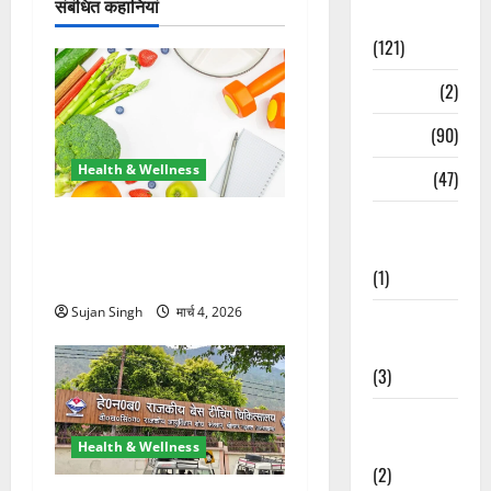
संबंधित कहानियां
Spirituality
(121)
Temples
(2)
Temples
(90)
Health & Wellness
Travel
(47)
Treks &
मोटापा बन रहा साइलेंट किलर,
Adventures
डॉक्टरों ने बताया 5-2-1-0 नियम
(1)
से बचाव का तरीका
Sujan Singh
मार्च 4, 2026
Treks &
Adventures
(3)
Waterfalls &
Nature
Health & Wellness
(2)