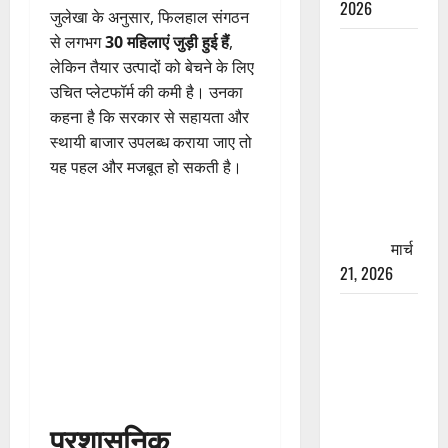
2026
जुलेखा के अनुसार, फिलहाल संगठन
से लगभग
30 महिलाएं जुड़ी हुई हैं
,
रामझूला पुल
लेकिन तैयार उत्पादों को बेचने के लिए
की मरम्मत
उचित प्लेटफॉर्म की कमी है। उनका
शुरू! 11
कहना है कि सरकार से सहायता और
करोड़ की
स्थायी बाजार उपलब्ध कराया जाए तो
योजना,
यह पहल और मजबूत हो सकती है।
चारधाम
यात्रा से
पहले होगा
काम पूरा
मार्च
21, 2026
AIIMS
ऋषिकेश के
नाम पर
नौकरी का
झांसा! फर्जी
प्रशासनिक
भर्ती विज्ञापन