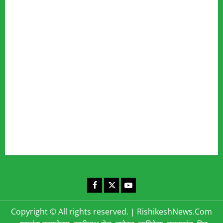
Advertise
Our Team
Fact Checking Policy
Disclaimer
Editorial Policy
Privacy Policy
Cookies Policy
Corrections & Complaints Policy
Corrections & Grievance Redressal Policy
Terms & Condition
Advertising & Sponsored Content Policy
Contact Us
Facebook
X
YouTube
Copyright © All rights reserved.
|
RishikeshNews.Com